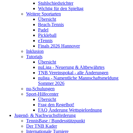
Stuhlschiedsrichter
Wichtig für den Spieltag
Weitere Sportarten
Übersicht
Beach-Tennis
Padel
Pickleball
eTennis
Finals 2026 Hannover
Inklusion
Tutorials
Übersicht
nuLiga - Neuerung & Altbewährtes
TNB Vereinspokal - alle Änderungen
nuliga - Namentliche Mannschaftsmeldung
Sommer 2026
nu-Schulungen
Sport-Hilfecenter
Übersicht
Frag den Regelbot!
FAQ Änderung Wettspielordnung
Jugend- & Nachwuchsförderung
TennisBase / Bundesstützpunkt
Der TNB Kader
Internationale Turniere