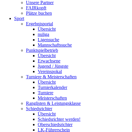
Unsere Partner
FAIRkopft
Plätze buchen
Sport
Ergebnisportal
Übersicht
nuliga
Ligensuche
Mannschaftssuche
Punktspielbetrieb
Übersicht
Erwachsene
Jugend / Jüngste
Vereinspokal
Turniere & Meisterschaften
Übersicht
Turnierkalender
Turniere
Meisterschaften
Ranglisten & Leistungsklasse
Schiedsrichter
Übersicht
Schiedsrichter werden!
Oberschiedsrichter
LK-Führerschein