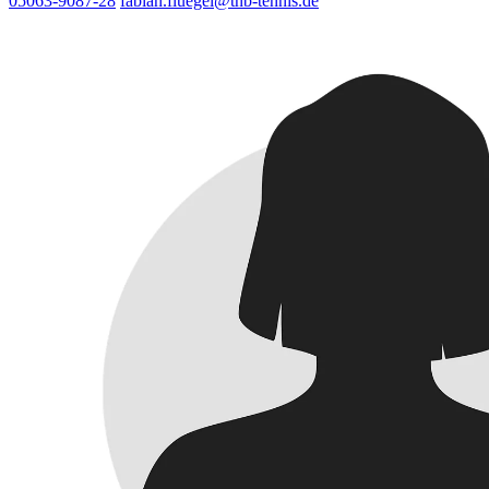
05063-9087-28
fabian.fluegel@tnb-tennis.de