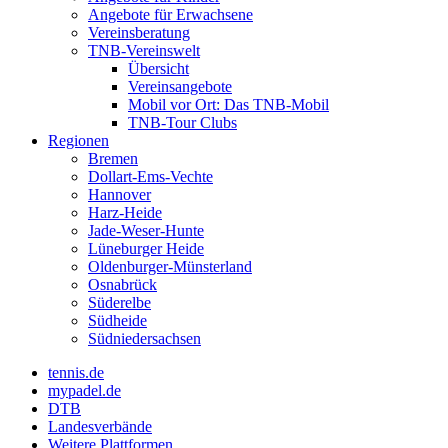
Angebote für Erwachsene
Vereinsberatung
TNB-Vereinswelt
Übersicht
Vereinsangebote
Mobil vor Ort: Das TNB-Mobil
TNB-Tour Clubs
Regionen
Bremen
Dollart-Ems-Vechte
Hannover
Harz-Heide
Jade-Weser-Hunte
Lüneburger Heide
Oldenburger-Münsterland
Osnabrück
Süderelbe
Südheide
Südniedersachsen
tennis.de
mypadel.de
DTB
Landesverbände
Weitere Plattformen