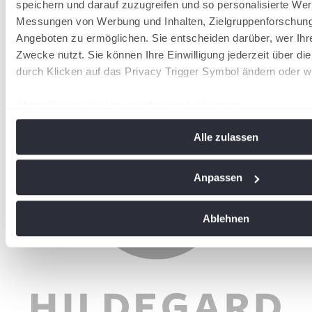
speichern und darauf zuzugreifen und so personalisierte Wer
Messungen von Werbung und Inhalten, Zielgruppenforschun
Angeboten zu ermöglichen. Sie entscheiden darüber, wer Ihr
Zwecke nutzt. Sie können Ihre Einwilligung jederzeit über di
durch Klicken auf das Privacy Trigger Symbol ändern oder w
Wenn Sie es erlauben, würden wir auch gerne:
Informationen über Ihre geografische Lage erfassen, 
Alle zulassen
Meter genau sein können
Ihr Gerät durch aktives Scannen nach bestimmten Me
identifizieren
Anpassen
Erfahren Sie mehr darüber, wie Ihre persönlichen Daten vera
Sie Ihre Präferenzen im
Abschnitt Einzelheiten
fest.
Ablehnen
Wir verwenden Cookies, um Inhalte und Anzeigen zu personal
soziale Medien anbieten zu können und die Zugriffe auf uns
analysieren. Außerdem geben wir Informationen zu Ihrer Ve
an unsere Partner für soziale Medien, Werbung und Analysen
führen diese Informationen möglicherweise mit weiteren Da