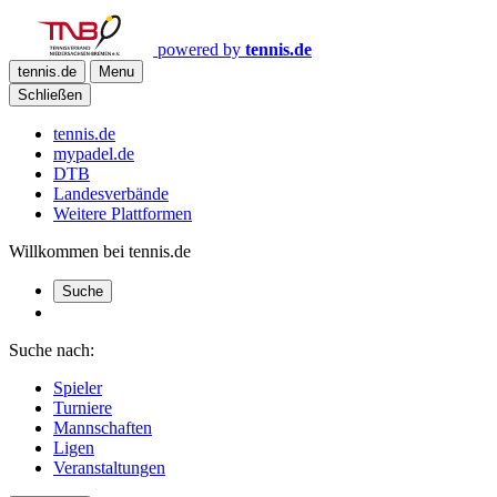
powered by
tennis.de
tennis.de
Menu
Schließen
tennis.de
mypadel.de
DTB
Landesverbände
Weitere Plattformen
Willkommen bei tennis.de
Suche
Suche nach:
Spieler
Turniere
Mannschaften
Ligen
Veranstaltungen