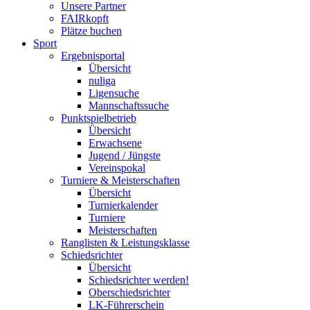
Unsere Partner
FAIRkopft
Plätze buchen
Sport
Ergebnisportal
Übersicht
nuliga
Ligensuche
Mannschaftssuche
Punktspielbetrieb
Übersicht
Erwachsene
Jugend / Jüngste
Vereinspokal
Turniere & Meisterschaften
Übersicht
Turnierkalender
Turniere
Meisterschaften
Ranglisten & Leistungsklasse
Schiedsrichter
Übersicht
Schiedsrichter werden!
Oberschiedsrichter
LK-Führerschein