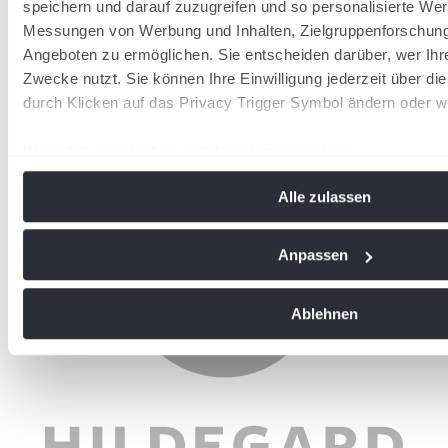
speichern und darauf zuzugreifen und so personalisierte Wer
Messungen von Werbung und Inhalten, Zielgruppenforschun
Angeboten zu ermöglichen. Sie entscheiden darüber, wer Ihr
Zwecke nutzt. Sie können Ihre Einwilligung jederzeit über di
durch Klicken auf das Privacy Trigger Symbol ändern oder w
Wenn Sie es erlauben, würden wir auch gerne:
Informationen über Ihre geografische Lage erfassen, 
Alle zulassen
Meter genau sein können
Ihr Gerät durch aktives Scannen nach bestimmten Me
identifizieren
Anpassen
Erfahren Sie mehr darüber, wie Ihre persönlichen Daten vera
Sie Ihre Präferenzen im
Abschnitt Einzelheiten
fest.
Ablehnen
Wir verwenden Cookies, um Inhalte und Anzeigen zu personal
soziale Medien anbieten zu können und die Zugriffe auf uns
analysieren. Außerdem geben wir Informationen zu Ihrer Ve
an unsere Partner für soziale Medien, Werbung und Analysen
führen diese Informationen möglicherweise mit weiteren Da