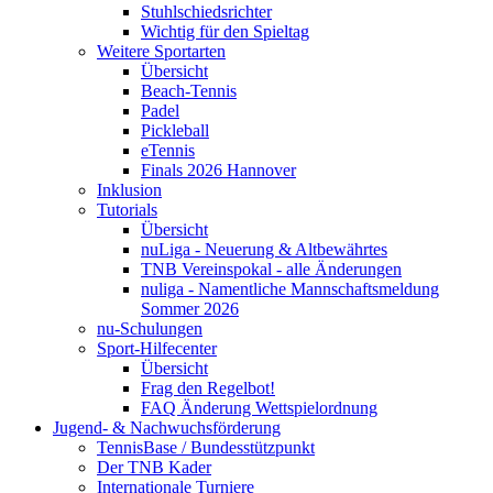
Stuhlschiedsrichter
Wichtig für den Spieltag
Weitere Sportarten
Übersicht
Beach-Tennis
Padel
Pickleball
eTennis
Finals 2026 Hannover
Inklusion
Tutorials
Übersicht
nuLiga - Neuerung & Altbewährtes
TNB Vereinspokal - alle Änderungen
nuliga - Namentliche Mannschaftsmeldung
Sommer 2026
nu-Schulungen
Sport-Hilfecenter
Übersicht
Frag den Regelbot!
FAQ Änderung Wettspielordnung
Jugend- & Nachwuchsförderung
TennisBase / Bundesstützpunkt
Der TNB Kader
Internationale Turniere