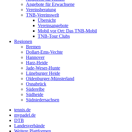
Angebote für Erwachsene
Vereinsberatung
TNB-Vereinswelt
Übersicht
Vereinsangebote
Mobil vor Ort: Das TNB-Mobil
TNB-Tour Clubs
Regionen
Bremen
Dollart-Ems-Vechte
Hannover
Harz-Heide
Jade-Weser-Hunte
Lüneburger Heide
Oldenburger-Münsterland
Osnabrück
Süderelbe
Südheide
Südniedersachsen
tennis.de
mypadel.de
DTB
Landesverbände
Weitere Plattformen