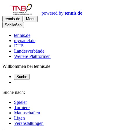
powered by
tennis.de
tennis.de
Menu
Schließen
tennis.de
mypadel.de
DTB
Landesverbände
Weitere Plattformen
Willkommen bei tennis.de
Suche
Suche nach:
Spieler
Turniere
Mannschaften
Ligen
Veranstaltungen