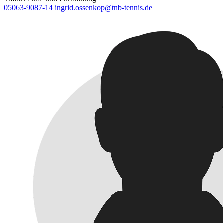
05063-9087-14
ingrid.ossenkop@tnb-tennis.de