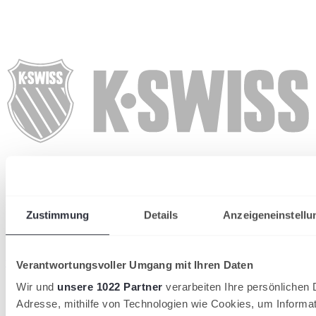
Zustimmung
Details
Anzeigeneinstellu
wird in einer neuen Registerkarte geöffnet
Verantwortungsvoller Umgang mit Ihren Daten
Wir und
unsere 1022 Partner
verarbeiten Ihre persönlichen D
Adresse, mithilfe von Technologien wie Cookies, um Informa