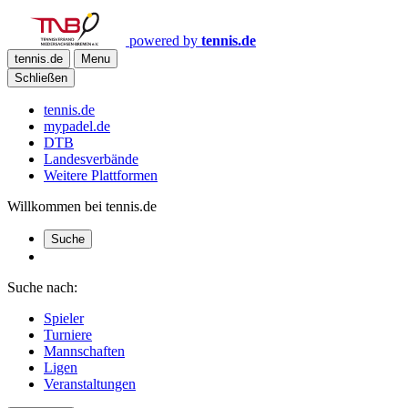
powered by
tennis.de
tennis.de
Menu
Schließen
tennis.de
mypadel.de
DTB
Landesverbände
Weitere Plattformen
Willkommen bei tennis.de
Suche
Suche nach:
Spieler
Turniere
Mannschaften
Ligen
Veranstaltungen