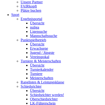
Unsere Partner
FAIRkopft
Plätze buchen
Sport
Ergebnisportal
Übersicht
nuliga
Ligensuche
Mannschaftssuche
Punktspielbetrieb
Übersicht
Erwachsene
Jugend / Jüngste
Vereinspokal
Turniere & Meisterschaften
Übersicht
Turnierkalender
Turniere
Meisterschaften
Ranglisten & Leistungsklasse
Schiedsrichter
Übersicht
Schiedsrichter werden!
Oberschiedsrichter
LK-Führerschein