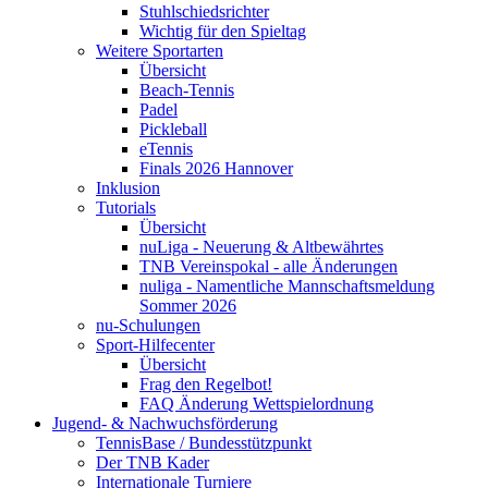
Stuhlschiedsrichter
Wichtig für den Spieltag
Weitere Sportarten
Übersicht
Beach-Tennis
Padel
Pickleball
eTennis
Finals 2026 Hannover
Inklusion
Tutorials
Übersicht
nuLiga - Neuerung & Altbewährtes
TNB Vereinspokal - alle Änderungen
nuliga - Namentliche Mannschaftsmeldung
Sommer 2026
nu-Schulungen
Sport-Hilfecenter
Übersicht
Frag den Regelbot!
FAQ Änderung Wettspielordnung
Jugend- & Nachwuchsförderung
TennisBase / Bundesstützpunkt
Der TNB Kader
Internationale Turniere