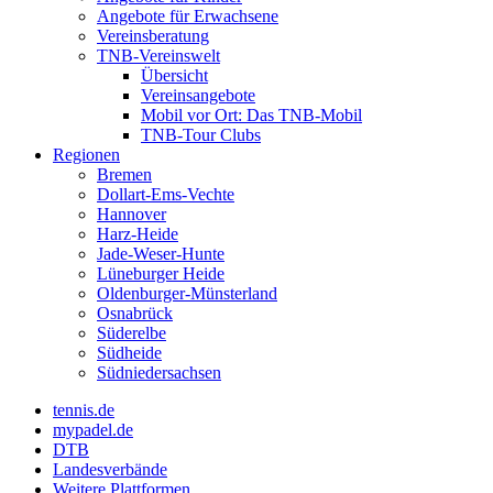
Angebote für Erwachsene
Vereinsberatung
TNB-Vereinswelt
Übersicht
Vereinsangebote
Mobil vor Ort: Das TNB-Mobil
TNB-Tour Clubs
Regionen
Bremen
Dollart-Ems-Vechte
Hannover
Harz-Heide
Jade-Weser-Hunte
Lüneburger Heide
Oldenburger-Münsterland
Osnabrück
Süderelbe
Südheide
Südniedersachsen
tennis.de
mypadel.de
DTB
Landesverbände
Weitere Plattformen