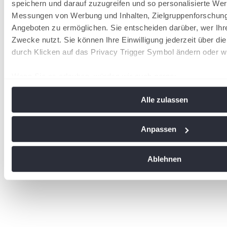
speichern und darauf zuzugreifen und so personalisierte Wer
Messungen von Werbung und Inhalten, Zielgruppenforschun
Angeboten zu ermöglichen. Sie entscheiden darüber, wer Ihr
Zwecke nutzt. Sie können Ihre Einwilligung jederzeit über di
durch Klicken auf das Privacy Trigger Symbol ändern oder w
Wenn Sie es erlauben, würden wir auch gerne:
Informationen über Ihre geografische Lage erfassen, 
Alle zulassen
Meter genau sein können
Ihr Gerät durch aktives Scannen nach bestimmten Me
identifizieren
Anpassen
Erfahren Sie mehr darüber, wie Ihre persönlichen Daten vera
Sie Ihre Präferenzen im
Abschnitt Einzelheiten
fest.
Ablehnen
Wir verwenden Cookies, um Inhalte und Anzeigen zu personal
soziale Medien anbieten zu können und die Zugriffe auf uns
analysieren. Außerdem geben wir Informationen zu Ihrer Ve
an unsere Partner für soziale Medien, Werbung und Analysen
führen diese Informationen möglicherweise mit weiteren Da