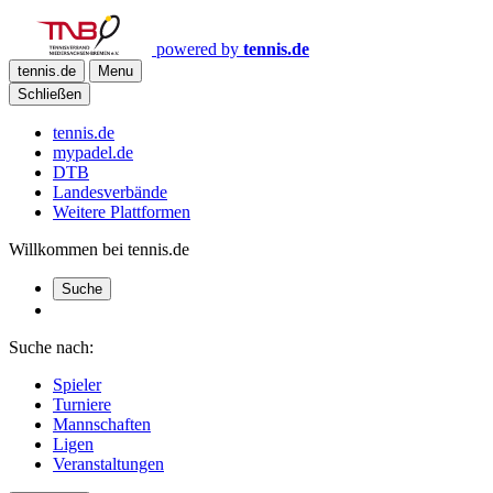
powered by
tennis.de
tennis.de
Menu
Schließen
tennis.de
mypadel.de
DTB
Landesverbände
Weitere Plattformen
Willkommen bei tennis.de
Suche
Suche nach:
Spieler
Turniere
Mannschaften
Ligen
Veranstaltungen