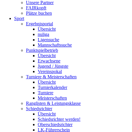
Unsere Partner
FAIRkopft
Plätze buchen
Sport
Ergebnisportal
Übersicht
nuliga
Ligensuche
Mannschaftssuche
Punktspielbetrieb
Übersicht
Erwachsene
Jugend / Jüngste
Vereinspokal
Turniere & Meisterschaften
Übersicht
Turnierkalender
Turniere
Meisterschaften
Ranglisten & Leistungsklasse
Schiedsrichter
Übersicht
Schiedsrichter werden!
Oberschiedsrichter
LK-Führerschein