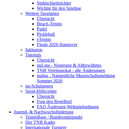
Stuhlschiedsrichter
Wichtig für den Spieltag
Weitere Sportarten
Übersicht
Beach-Tennis
Padel
Pickleball
eTennis
Finals 2026 Hannover
Inklusion
Tutorials
Übersicht
nuLiga - Neuerung & Altbewährtes
TNB Vereinspokal - alle Änderungen
nuliga - Namentliche Mannschaftsmeldung
Sommer 2026
nu-Schulungen
Sport-Hilfecenter
Übersicht
Frag den Regelbot!
FAQ Änderung Wettspielordnung
Jugend- & Nachwuchsförderung
TennisBase / Bundesstützpunkt
Der TNB Kader
Internationale Turniere