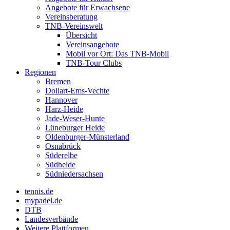
Angebote für Erwachsene
Vereinsberatung
TNB-Vereinswelt
Übersicht
Vereinsangebote
Mobil vor Ort: Das TNB-Mobil
TNB-Tour Clubs
Regionen
Bremen
Dollart-Ems-Vechte
Hannover
Harz-Heide
Jade-Weser-Hunte
Lüneburger Heide
Oldenburger-Münsterland
Osnabrück
Süderelbe
Südheide
Südniedersachsen
tennis.de
mypadel.de
DTB
Landesverbände
Weitere Plattformen