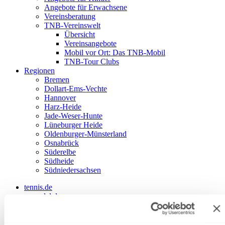
Angebote für Erwachsene
Vereinsberatung
TNB-Vereinswelt
Übersicht
Vereinsangebote
Mobil vor Ort: Das TNB-Mobil
TNB-Tour Clubs
Regionen
Bremen
Dollart-Ems-Vechte
Hannover
Harz-Heide
Jade-Weser-Hunte
Lüneburger Heide
Oldenburger-Münsterland
Osnabrück
Süderelbe
Südheide
Südniedersachsen
tennis.de
mypadel.de
DTB
Landesverbände
Weitere Plattformen