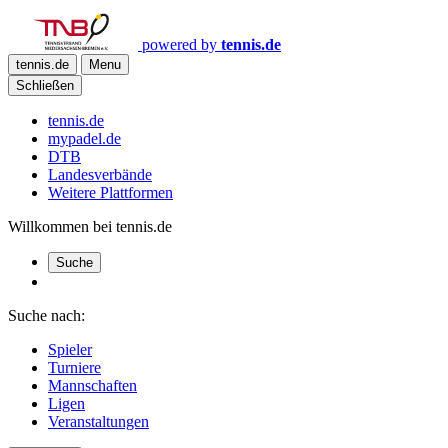
powered by
tennis.de
tennis.de
Menu
Schließen
tennis.de
mypadel.de
DTB
Landesverbände
Weitere Plattformen
Willkommen bei tennis.de
Suche
Suche nach:
Spieler
Turniere
Mannschaften
Ligen
Veranstaltungen