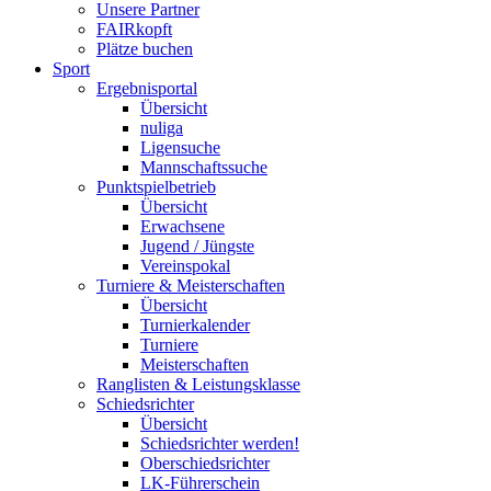
Unsere Partner
FAIRkopft
Plätze buchen
Sport
Ergebnisportal
Übersicht
nuliga
Ligensuche
Mannschaftssuche
Punktspielbetrieb
Übersicht
Erwachsene
Jugend / Jüngste
Vereinspokal
Turniere & Meisterschaften
Übersicht
Turnierkalender
Turniere
Meisterschaften
Ranglisten & Leistungsklasse
Schiedsrichter
Übersicht
Schiedsrichter werden!
Oberschiedsrichter
LK-Führerschein