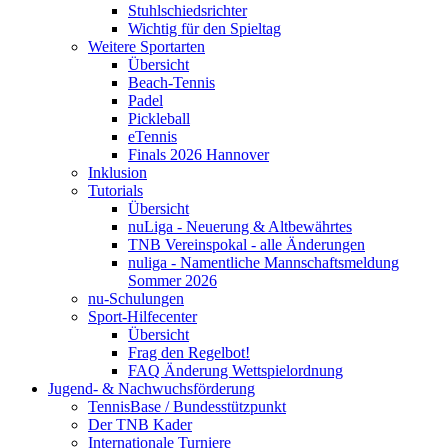
Stuhlschiedsrichter
Wichtig für den Spieltag
Weitere Sportarten
Übersicht
Beach-Tennis
Padel
Pickleball
eTennis
Finals 2026 Hannover
Inklusion
Tutorials
Übersicht
nuLiga - Neuerung & Altbewährtes
TNB Vereinspokal - alle Änderungen
nuliga - Namentliche Mannschaftsmeldung
Sommer 2026
nu-Schulungen
Sport-Hilfecenter
Übersicht
Frag den Regelbot!
FAQ Änderung Wettspielordnung
Jugend- & Nachwuchsförderung
TennisBase / Bundesstützpunkt
Der TNB Kader
Internationale Turniere