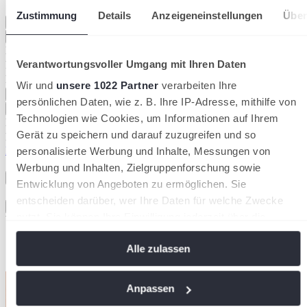
Zustimmung
Details
Anzeigeneinstellungen
Über
Schließen
Registrieren
Login
E-Mail-Adresse
Verantwortungsvoller Umgang mit Ihren Daten
Passwort
Passwort anzeigen
Passwort bestätigen
Wir und
unsere 1022 Partner
verarbeiten Ihre
Passwort anzeigen
persönlichen Daten, wie z. B. Ihre IP-Adresse, mithilfe von
Registrieren
Technologien wie Cookies, um Informationen auf Ihrem
E-Mail-Adresse
Gerät zu speichern und darauf zuzugreifen und so
Passwort
Passwort anzeigen
Passwort vergessen?
personalisierte Werbung und Inhalte, Messungen von
Eingeloggt bleiben
Werbung und Inhalten, Zielgruppenforschung sowie
Einloggen
Entwicklung von Angeboten zu ermöglichen. Sie
Suche
entscheiden darüber, wer Ihre Daten für welche Zwecke
Sucher
nutzt. Sie können Ihre Einwilligung jederzeit über die
Vorschläge
Cookie-Erklärung oder durch Klicken auf das Privacy
Alle zulassen
Trigger Symbol ändern oder widerrufen
Sport
Sport-Hilfecenter
Wenn Sie es erlauben, würden wir auch gerne:
Anpassen
Informationen über Ihre geografische Lage