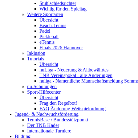
Stuhlschiedsrichter
Wichtig für den Spieltag
Weitere Sportarten
Übersicht
Beach-Tennis
Padel
Pickleball
eTennis
Finals 2026 Hannover
Inklusion
Tutorials
Übersicht
nuLiga - Neuerung & Altbewährtes
TNB Vereinspokal - alle Änderungen
nuliga - Namentliche Mannschaftsmeldung Somm
nu-Schulungen
Sport-Hilfecenter
Übersicht
Frag den Regelbot!
FAQ Änderung Wettspielordnung
Jugend- & Nachwuchsförderung
TennisBase / Bundesstützpunkt
Der TNB Kader
Internationale Turniere
Bildung