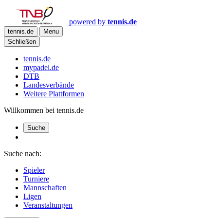
powered by
tennis.de
tennis.de
Menu
Schließen
tennis.de
mypadel.de
DTB
Landesverbände
Weitere Plattformen
Willkommen bei tennis.de
Suche
Suche nach:
Spieler
Turniere
Mannschaften
Ligen
Veranstaltungen