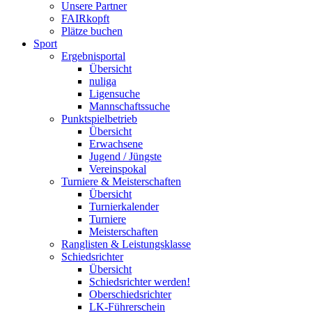
Unsere Partner
FAIRkopft
Plätze buchen
Sport
Ergebnisportal
Übersicht
nuliga
Ligensuche
Mannschaftssuche
Punktspielbetrieb
Übersicht
Erwachsene
Jugend / Jüngste
Vereinspokal
Turniere & Meisterschaften
Übersicht
Turnierkalender
Turniere
Meisterschaften
Ranglisten & Leistungsklasse
Schiedsrichter
Übersicht
Schiedsrichter werden!
Oberschiedsrichter
LK-Führerschein