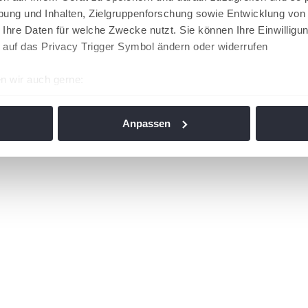
ung und Inhalten, Zielgruppenforschung sowie Entwicklung von
 Ihre Daten für welche Zwecke nutzt. Sie können Ihre Einwilligun
 auf das Privacy Trigger Symbol ändern oder widerrufen
n wir auch gerne:
re geografische Lage erfassen, welche bis auf einige Meter gen
es Scannen nach bestimmten Merkmalen (Fingerprinting) identifi
Anpassen
ie Ihre persönlichen Daten verarbeitet werden, und legen Sie I
nhalte und Anzeigen zu personalisieren, Funktionen für soziale
Website zu analysieren. Außerdem geben wir Informationen zu I
r soziale Medien, Werbung und Analysen weiter. Unsere Partner
 Daten zusammen, die Sie ihnen bereitgestellt haben oder die s
n. Die
Cookie-Einstellungen
können jederzeit über den Link im