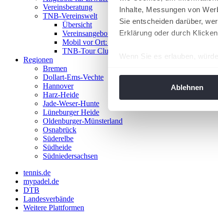
Vereinsberatung
Inhalte, Messungen von Werb
TNB-Vereinswelt
Sie entscheiden darüber, wer
Übersicht
Erklärung oder durch Klicken
Vereinsangebote
Mobil vor Ort: Das TNB-Mobil
TNB-Tour Clubs
Wenn Sie es erlauben, würde
Regionen
Bremen
Informationen über Ih
Dollart-Ems-Vechte
Ihr Gerät durch aktiv
Hannover
Ablehnen
Harz-Heide
Erfahren Sie mehr darüber, w
Jade-Weser-Hunte
Einzelheiten
fest.
Lüneburger Heide
Oldenburger-Münsterland
Osnabrück
Wir verwenden Cookies, um I
Süderelbe
und die Zugriffe auf unsere 
Südheide
Website an unsere Partner fü
Südniedersachsen
möglicherweise mit weiteren
tennis.de
der Dienste gesammelt habe
mypadel.de
angepasst werden.
DTB
Landesverbände
Weitere Plattformen