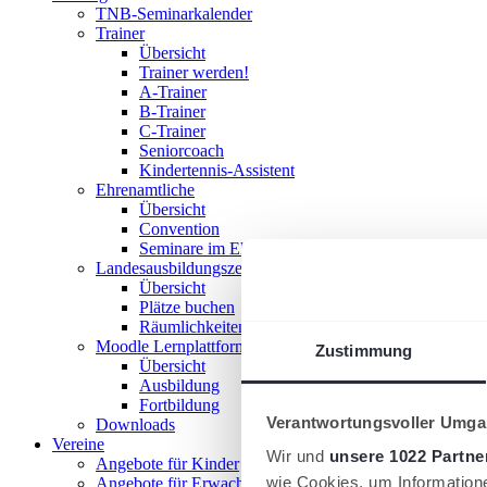
TNB-Seminarkalender
Trainer
Übersicht
Trainer werden!
A-Trainer
B-Trainer
C-Trainer
Seniorcoach
Kindertennis-Assistent
Ehrenamtliche
Übersicht
Convention
Seminare im Ehrenamt
Landesausbildungszentrum
Übersicht
Plätze buchen
Räumlichkeiten nutzen
Moodle Lernplattform
Zustimmung
Übersicht
Ausbildung
Fortbildung
Verantwortungsvoller Umgan
Downloads
Vereine
Wir und
unsere 1022 Partne
Angebote für Kinder
wie Cookies, um Information
Angebote für Erwachsene