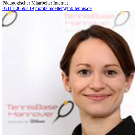
Pädagogischer Mitarbeiter Internat
ihnen bereitgestellt haben oder die sie im Rahmen Ihrer Nut
0511-800598-19
moritz.moeller@tnb-tennis.de
gesammelt haben. Die
Cookie-Einstellungen
können jederze
Footer aufgerufen und angepasst werden.