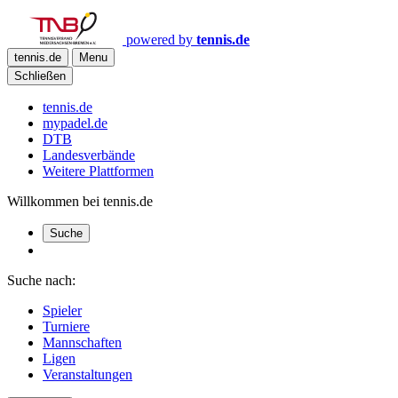
powered by
tennis.de
tennis.de
Menu
Schließen
tennis.de
mypadel.de
DTB
Landesverbände
Weitere Plattformen
Willkommen bei tennis.de
Suche
Suche nach:
Spieler
Turniere
Mannschaften
Ligen
Veranstaltungen