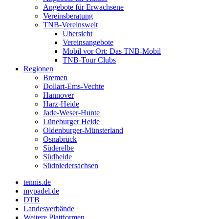
Angebote für Erwachsene
Vereinsberatung
TNB-Vereinswelt
Übersicht
Vereinsangebote
Mobil vor Ort: Das TNB-Mobil
TNB-Tour Clubs
Regionen
Bremen
Dollart-Ems-Vechte
Hannover
Harz-Heide
Jade-Weser-Hunte
Lüneburger Heide
Oldenburger-Münsterland
Osnabrück
Süderelbe
Südheide
Südniedersachsen
tennis.de
mypadel.de
DTB
Landesverbände
Weitere Plattformen