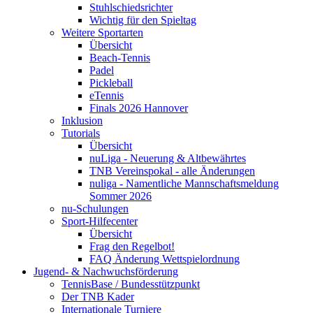
Stuhlschiedsrichter
Wichtig für den Spieltag
Weitere Sportarten
Übersicht
Beach-Tennis
Padel
Pickleball
eTennis
Finals 2026 Hannover
Inklusion
Tutorials
Übersicht
nuLiga - Neuerung & Altbewährtes
TNB Vereinspokal - alle Änderungen
nuliga - Namentliche Mannschaftsmeldung
Sommer 2026
nu-Schulungen
Sport-Hilfecenter
Übersicht
Frag den Regelbot!
FAQ Änderung Wettspielordnung
Jugend- & Nachwuchsförderung
TennisBase / Bundesstützpunkt
Der TNB Kader
Internationale Turniere