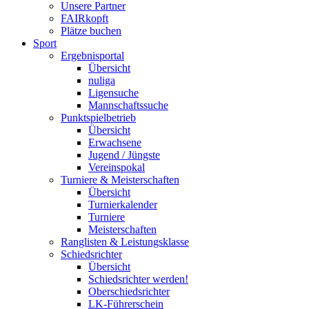
Unsere Partner
FAIRkopft
Plätze buchen
Sport
Ergebnisportal
Übersicht
nuliga
Ligensuche
Mannschaftssuche
Punktspielbetrieb
Übersicht
Erwachsene
Jugend / Jüngste
Vereinspokal
Turniere & Meisterschaften
Übersicht
Turnierkalender
Turniere
Meisterschaften
Ranglisten & Leistungsklasse
Schiedsrichter
Übersicht
Schiedsrichter werden!
Oberschiedsrichter
LK-Führerschein