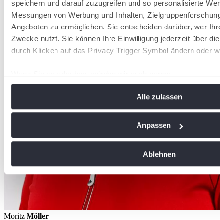
speichern und darauf zuzugreifen und so personalisierte Wer
Messungen von Werbung und Inhalten, Zielgruppenforschun
Angeboten zu ermöglichen. Sie entscheiden darüber, wer Ihr
Zwecke nutzt. Sie können Ihre Einwilligung jederzeit über di
durch Klicken auf das Privacy Trigger Symbol ändern oder w
Wenn Sie es erlauben, würden wir auch gerne:
Informationen über Ihre geografische Lage erfassen, 
Alle zulassen
Meter genau sein können
Ihr Gerät durch aktives Scannen nach bestimmten Me
identifizieren
Anpassen
Erfahren Sie mehr darüber, wie Ihre persönlichen Daten vera
Sie Ihre Präferenzen im
Abschnitt Einzelheiten
fest.
Ablehnen
Wir verwenden Cookies, um Inhalte und Anzeigen zu personal
soziale Medien anbieten zu können und die Zugriffe auf uns
analysieren. Außerdem geben wir Informationen zu Ihrer Ve
an unsere Partner für soziale Medien, Werbung und Analysen
Moritz
Möller
führen diese Informationen möglicherweise mit weiteren Da