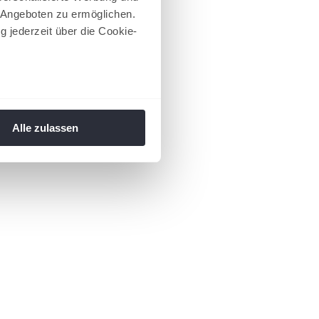
 Angeboten zu ermöglichen.
g jederzeit über die Cookie-
au sein können
zieren
Alle zulassen
hre Präferenzen im
Abschnitt
 Medien anbieten zu können
hrer Verwendung unserer
 führen diese Informationen
ie im Rahmen Ihrer Nutzung
 Footer aufgerufen und