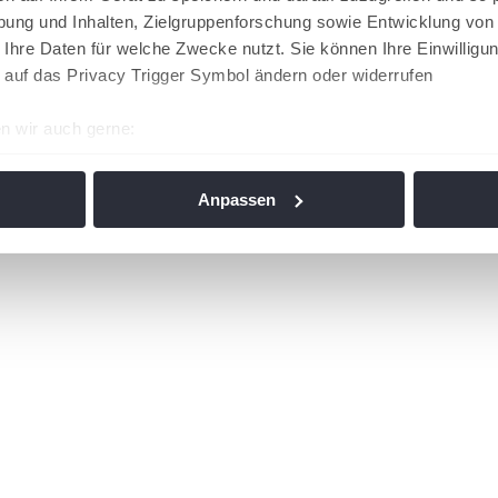
ung und Inhalten, Zielgruppenforschung sowie Entwicklung von
 Ihre Daten für welche Zwecke nutzt. Sie können Ihre Einwilligun
 auf das Privacy Trigger Symbol ändern oder widerrufen
n wir auch gerne:
re geografische Lage erfassen, welche bis auf einige Meter gen
es Scannen nach bestimmten Merkmalen (Fingerprinting) identifi
Anpassen
ie Ihre persönlichen Daten verarbeitet werden, und legen Sie I
nhalte und Anzeigen zu personalisieren, Funktionen für soziale
Website zu analysieren. Außerdem geben wir Informationen zu I
r soziale Medien, Werbung und Analysen weiter. Unsere Partner
 Daten zusammen, die Sie ihnen bereitgestellt haben oder die s
n. Die
Cookie-Einstellungen
können jederzeit über den Link im