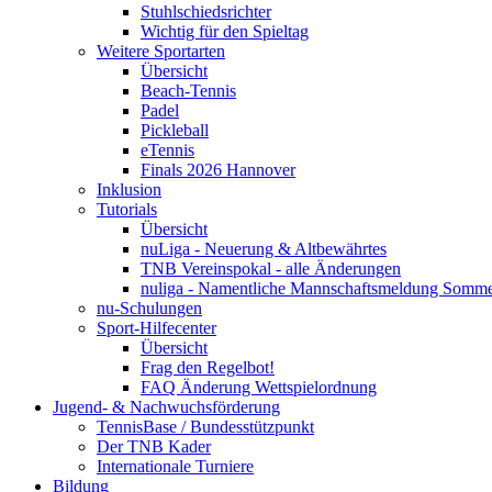
Stuhlschiedsrichter
Wichtig für den Spieltag
Weitere Sportarten
Übersicht
Beach-Tennis
Padel
Pickleball
eTennis
Finals 2026 Hannover
Inklusion
Tutorials
Übersicht
nuLiga - Neuerung & Altbewährtes
TNB Vereinspokal - alle Änderungen
nuliga - Namentliche Mannschaftsmeldung Somm
nu-Schulungen
Sport-Hilfecenter
Übersicht
Frag den Regelbot!
FAQ Änderung Wettspielordnung
Jugend- & Nachwuchsförderung
TennisBase / Bundesstützpunkt
Der TNB Kader
Internationale Turniere
Bildung