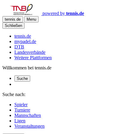
powered by
tennis.de
tennis.de
Menu
Schließen
tennis.de
mypadel.de
DTB
Landesverbände
Weitere Plattformen
Willkommen bei tennis.de
Suche
Suche nach:
Spieler
Turniere
Mannschaften
Ligen
Veranstaltungen