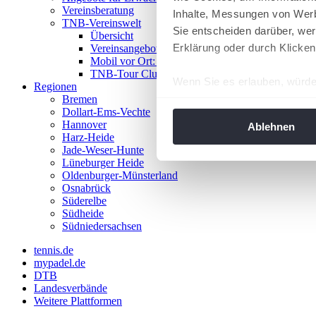
Vereinsberatung
Inhalte, Messungen von Werb
TNB-Vereinswelt
Sie entscheiden darüber, wer
Übersicht
Erklärung oder durch Klicken
Vereinsangebote
Mobil vor Ort: Das TNB-Mobil
TNB-Tour Clubs
Wenn Sie es erlauben, würde
Regionen
Bremen
Informationen über Ih
Dollart-Ems-Vechte
Ihr Gerät durch aktiv
Hannover
Ablehnen
Harz-Heide
Erfahren Sie mehr darüber, w
Jade-Weser-Hunte
Einzelheiten
fest.
Lüneburger Heide
Oldenburger-Münsterland
Osnabrück
Wir verwenden Cookies, um I
Süderelbe
und die Zugriffe auf unsere 
Südheide
Website an unsere Partner fü
Südniedersachsen
möglicherweise mit weiteren
tennis.de
der Dienste gesammelt habe
mypadel.de
angepasst werden.
DTB
Landesverbände
Weitere Plattformen