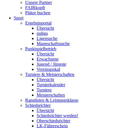
Unsere Partner
FAIRkopft
Plätze buchen
Sport
Ergebnisportal
Übersicht
nuliga
Ligensuche
Mannschaftssuche
Punktspielbetrieb
Übersicht
Erwachsene
Jugend / Jüngste
Vereinspokal
Turniere & Meisterschaften
Übersicht
Turnierkalender
Turniere
Meisterschaften
Ranglisten & Leistungsklasse
Schiedsrichter
Übersicht
Schiedsrichter werden!
Oberschiedsrichter
LK-Führerschein