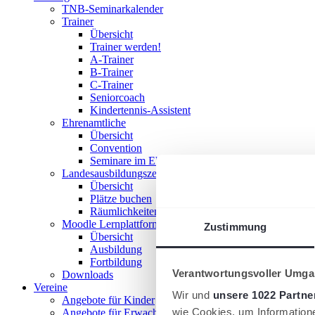
TNB-Seminarkalender
Trainer
Übersicht
Trainer werden!
A-Trainer
B-Trainer
C-Trainer
Seniorcoach
Kindertennis-Assistent
Ehrenamtliche
Übersicht
Convention
Seminare im Ehrenamt
Landesausbildungszentrum
Übersicht
Plätze buchen
Räumlichkeiten nutzen
Moodle Lernplattform
Zustimmung
Übersicht
Ausbildung
Fortbildung
Verantwortungsvoller Umgan
Downloads
Vereine
Wir und
unsere 1022 Partne
Angebote für Kinder
wie Cookies, um Information
Angebote für Erwachsene