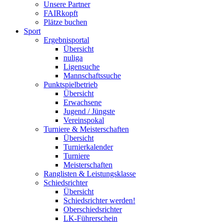
Unsere Partner
FAIRkopft
Plätze buchen
Sport
Ergebnisportal
Übersicht
nuliga
Ligensuche
Mannschaftssuche
Punktspielbetrieb
Übersicht
Erwachsene
Jugend / Jüngste
Vereinspokal
Turniere & Meisterschaften
Übersicht
Turnierkalender
Turniere
Meisterschaften
Ranglisten & Leistungsklasse
Schiedsrichter
Übersicht
Schiedsrichter werden!
Oberschiedsrichter
LK-Führerschein