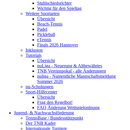
Stuhlschiedsrichter
Wichtig für den Spieltag
Weitere Sportarten
Übersicht
Beach-Tennis
Padel
Pickleball
eTennis
Finals 2026 Hannover
Inklusion
Tutorials
Übersicht
nuLiga - Neuerung & Altbewährtes
TNB Vereinspokal - alle Änderungen
nuliga - Namentliche Mannschaftsmeldung
Sommer 2026
nu-Schulungen
Sport-Hilfecenter
Übersicht
Frag den Regelbot!
FAQ Änderung Wettspielordnung
Jugend- & Nachwuchsförderung
TennisBase / Bundesstützpunkt
Der TNB Kader
Internationale Turniere