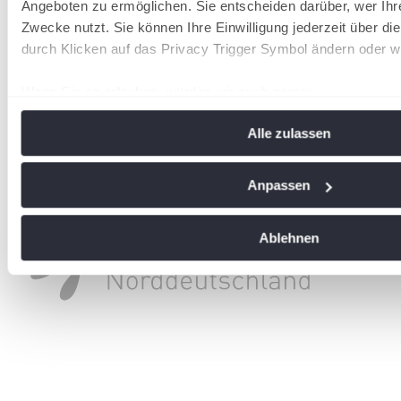
Angeboten zu ermöglichen. Sie entscheiden darüber, wer Ihr
Zwecke nutzt. Sie können Ihre Einwilligung jederzeit über di
durch Klicken auf das Privacy Trigger Symbol ändern oder w
Wenn Sie es erlauben, würden wir auch gerne:
Informationen über Ihre geografische Lage erfassen, 
Alle zulassen
Meter genau sein können
Ihr Gerät durch aktives Scannen nach bestimmten Me
identifizieren
Anpassen
Erfahren Sie mehr darüber, wie Ihre persönlichen Daten vera
Sie Ihre Präferenzen im
Abschnitt Einzelheiten
fest.
Ablehnen
Wir verwenden Cookies, um Inhalte und Anzeigen zu personal
soziale Medien anbieten zu können und die Zugriffe auf uns
analysieren. Außerdem geben wir Informationen zu Ihrer Ve
Website an unsere Partner für soziale Medien, Werbung und
Partner führen diese Informationen möglicherweise mit wei
die Sie ihnen bereitgestellt haben oder die sie im Rahmen Ih
gesammelt haben. Die
Cookie-Einstellungen
können jederze