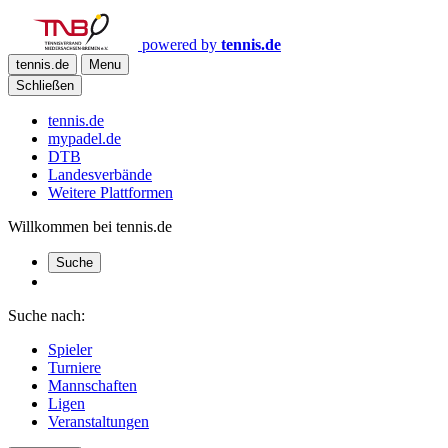
powered by
tennis.de
tennis.de
Menu
Schließen
tennis.de
mypadel.de
DTB
Landesverbände
Weitere Plattformen
Willkommen bei tennis.de
Suche
Suche nach:
Spieler
Turniere
Mannschaften
Ligen
Veranstaltungen