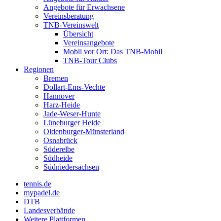
Angebote für Erwachsene
Vereinsberatung
TNB-Vereinswelt
Übersicht
Vereinsangebote
Mobil vor Ort: Das TNB-Mobil
TNB-Tour Clubs
Regionen
Bremen
Dollart-Ems-Vechte
Hannover
Harz-Heide
Jade-Weser-Hunte
Lüneburger Heide
Oldenburger-Münsterland
Osnabrück
Süderelbe
Südheide
Südniedersachsen
tennis.de
mypadel.de
DTB
Landesverbände
Weitere Plattformen