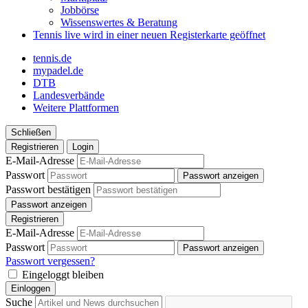
Jobbörse
Wissenswertes & Beratung
Tennis live
wird in einer neuen Registerkarte geöffnet
tennis.de
mypadel.de
DTB
Landesverbände
Weitere Plattformen
Schließen
Registrieren
Login
E-Mail-Adresse
Passwort
Passwort anzeigen
Passwort bestätigen
Passwort anzeigen
Registrieren
E-Mail-Adresse
Passwort
Passwort anzeigen
Passwort vergessen?
Eingeloggt bleiben
Einloggen
Suche