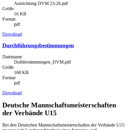
Ausrichtung DVM 23-26.pdf
Größe
16 KB
Format
pdf
Download
Durchführungsbestimmungen
Dateiname
Dufübestimmungen_DVM.pdf
Größe
168 KB
Format
pdf
Download
Deutsche Mannschaftsmeisterschaften
der Verbände U15
Bei den Deutschen Mannschaftsmeisterschaften der Verbände U15