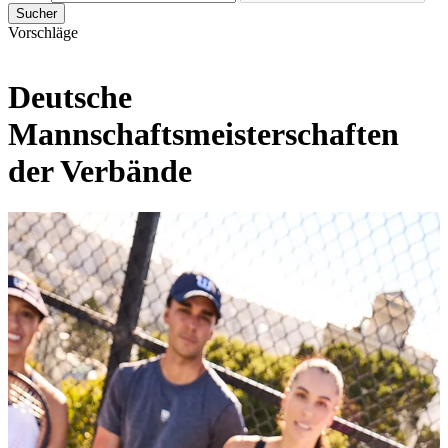
Sucher
Vorschläge
Deutsche
Mannschaftsmeisterschaften
der Verbände