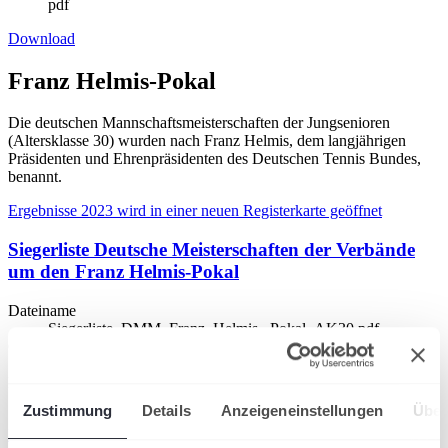
pdf
Download
Franz Helmis-Pokal
Die deutschen Mannschaftsmeisterschaften der Jungsenioren
(Altersklasse 30) wurden nach Franz Helmis, dem langjährigen
Präsidenten und Ehrenpräsidenten des Deutschen Tennis Bundes,
benannt.
Ergebnisse 2023
wird in einer neuen Registerkarte geöffnet
Siegerliste Deutsche Meisterschaften der Verbände
um den Franz Helmis-Pokal
Dateiname
Siegerliste_DMM_Franz_Helmis_ Pokal_AK30.pdf
Größe
84 KB
Format
pdf
Zustimmung
Details
Anzeigeneinstellungen
Über
Download