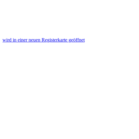
wird in einer neuen Registerkarte geöffnet