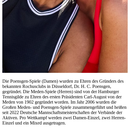
Die Poensgen-Spiele (Damen) wurden zu Ehren des Gründers des
bekannten Rochusclubs in Düsseldorf, Dr. H. C. Poensgen,
gegründet. Die Meden-Spiele (Herren) sind von der Hamburger
Tennisgilde zu Ehren des ersten Präsidenten Carl-August von der
Meden von 1902 gegründet worden. Im Jahr 2006 wurden die
Großen Meden- und Poensgen-Spiele zusammengeführt und heißen
seit 2022 Deutsche Mannschaftsmeisterschaften der Verbände der
Aktiven. Pro Wettkampf werden zwei Damen-Einzel, zwei Herren-
Einzel und ein Mixed ausgetragen.