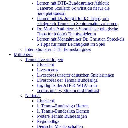
Lernen mit DTB-Bundestrainer Athletik
Cameron Scullard: So wirst du fit für die
Sandplatzsaison
Lernen mit Dr. Joerg Pfuhl: 5 Tipps, um
erfolgreich Tennis im Seniorenalter zu lernen
Dr. Moritz Anderten: 5 Sport-Psychologische
Tipps für jede(n) Tennisspieler:in
Lernen mit Mentaltrainer Dr. Christian Spreckels:
5 Tipps für mehr Leichtigkeit im Spiel
Internationaler DTB Tenniskongress
Mitfiebern
Tennis live verfolgen
Übersicht
Livestreams
Livescores unserer deutschen Spieler:innen
Livescores der Tennis-Bundesliga
Highlights der ATP & WTA-Tour
Tennis im TV, Stream und Podcast
National
Übersicht
1. Tennis-Bundesliga Herren
1. Tennis-Bundesliga Damen
weitere Tennis-Bundesligen
Regionalliga
Deutsche Meisterschaften