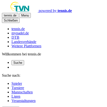
powered by
tennis.de
tennis.de
Menu
Schließen
tennis.de
mypadel.de
DTB
Landesverbände
Weitere Plattformen
Willkommen bei tennis.de
Suche
Suche nach:
Spieler
Turniere
Mannschaften
Ligen
Veranstaltungen