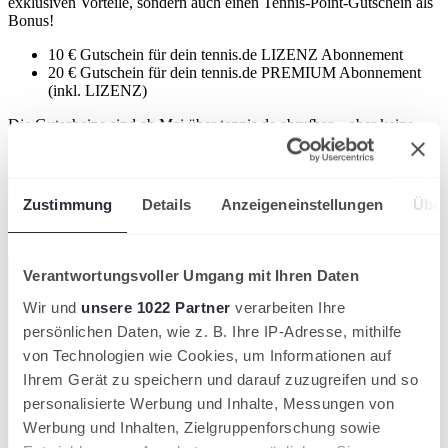
exklusiven Vorteile, sondern auch einen Tennis-Point-Gutschein als
Bonus!
10 € Gutschein für dein tennis.de LIZENZ Abonnement
20 € Gutschein für dein tennis.de PREMIUM Abonnement
(inkl. LIZENZ)
Die Gutscheine sind ab Mai über tennis.de abrufbar – aber keine
Sorge: Schließe dein tennis.de Abonnement jetzt ab und erhalte den
Gutschein trotzdem! So kannst du nicht nur bereits jetzt von den
digitalen Leistungen profitieren, sondern ab Mai auch direkt bei
Tennis-Point shoppen.
Zustimmung
Details
Anzeigeneinstellungen
Über
Die Leistungspakete im Überblick:
tennis.de
tennis.de
tennis.de
Verantwortungsvoller Umgang mit Ihren Daten
BASIS
LIZENZ
PREMIUM
Turniere
Wir und
unsere 1022 Partner
verarbeiten Ihre
persönlichen Daten, wie z. B. Ihre IP-Adresse, mithilfe
✔️
✔️
✔️
Turniersuche
von Technologien wie Cookies, um Informationen auf
Anmeldung LK- und
✔️
✔️
-
Ranglistenturniere
Ihrem Gerät zu speichern und darauf zuzugreifen und so
✔️
personalisierte Werbung und Inhalte, Messungen von
Setzen von Turnierfavoriten
-
-
Werbung und Inhalten, Zielgruppenforschung sowie