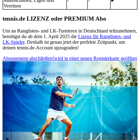
Mannschaften, Ligen und
-
-
Vereinen
analysieren. Außerdem geben wir Informationen zu Ihrer
Verwendung unserer Website an unsere Partner für
tennis.de LIZENZ oder PREMIUM Abo
soziale Medien, Werbung und Analysen weiter. Unsere
Partner führen diese Informationen möglicherweise mit
Um an Ranglisten- und LK-Turnieren in Deutschland teilzunehmen,
weiteren Daten zusammen, die Sie ihnen bereitgestellt
benötigst du ab dem 1. April 2025 die
Lizenz für Ranglisten- und
LK-Spieler
. Deshalb ist genau jetzt der perfekte Zeitpunkt, um
haben oder die sie im Rahmen Ihrer Nutzung der Dienste
deinen tennis.de-Account upzugraden!
gesammelt haben. Die
Cookie-Einstellungen
können
Abonnement abschließen!
wird in einer neuen Registerkarte geöffnet
jederzeit über den Link im Footer aufgerufen und
angepasst werden.