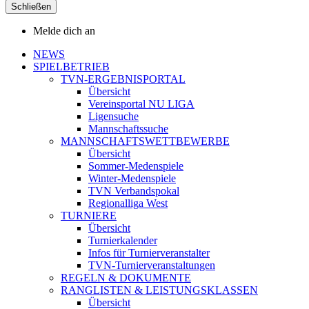
Schließen
Melde dich an
NEWS
SPIELBETRIEB
TVN-ERGEBNISPORTAL
Übersicht
Vereinsportal NU LIGA
Ligensuche
Mannschaftssuche
MANNSCHAFTSWETTBEWERBE
Übersicht
Sommer-Medenspiele
Winter-Medenspiele
TVN Verbandspokal
Regionalliga West
TURNIERE
Übersicht
Turnierkalender
Infos für Turnierveranstalter
TVN-Turnierveranstaltungen
REGELN & DOKUMENTE
RANGLISTEN & LEISTUNGSKLASSEN
Übersicht