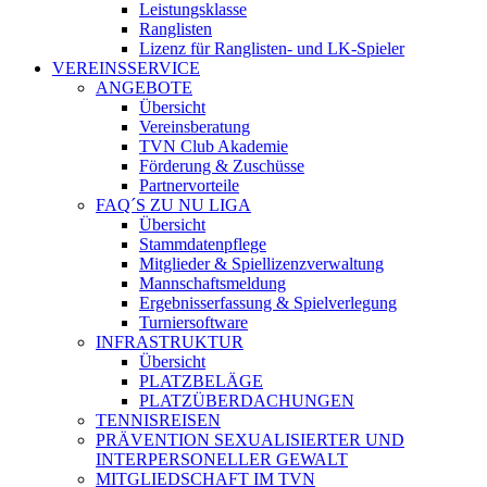
Leistungsklasse
Ranglisten
Lizenz für Ranglisten- und LK-Spieler
VEREINSSERVICE
ANGEBOTE
Übersicht
Vereinsberatung
TVN Club Akademie
Förderung & Zuschüsse
Partnervorteile
FAQ´S ZU NU LIGA
Übersicht
Stammdatenpflege
Mitglieder & Spiellizenzverwaltung
Mannschaftsmeldung
Ergebnisserfassung & Spielverlegung
Turniersoftware
INFRASTRUKTUR
Übersicht
PLATZBELÄGE
PLATZÜBERDACHUNGEN
TENNISREISEN
PRÄVENTION SEXUALISIERTER UND
INTERPERSONELLER GEWALT
MITGLIEDSCHAFT IM TVN