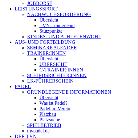
JOBBÖRSE
LEISTUNGSSPORT
NACHWUCHSFÖRDERUNG
Übersicht
TVN-Trainerteam
Stützpunkte
KINDES- UND ATHLETENWOHL
AUS- UND FORTBILDUNG
SEMINARKALENDER
TRAINER:INNEN
Übersicht
ÜBERSICHT
C-TRAINER:INNEN
SCHIEDSRICHTER:INNEN
LK-FÜHRERSCHEIN
PADEL
GRUNDLEGENDE INFORMATIONEN
Übersicht
Was ist Padel?
Padel im Verein
Platzbau
Platzsuche
SPIELBETRIEB
mypadel.de
DER TVN