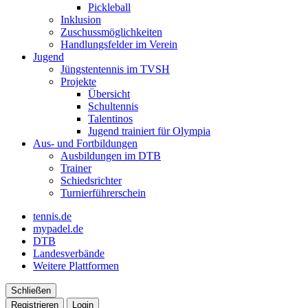
Pickleball
Inklusion
Zuschussmöglichkeiten
Handlungsfelder im Verein
Jugend
Jüngstentennis im TVSH
Projekte
Übersicht
Schultennis
Talentinos
Jugend trainiert für Olympia
Aus- und Fortbildungen
Ausbildungen im DTB
Trainer
Schiedsrichter
Turnierführerschein
tennis.de
mypadel.de
DTB
Landesverbände
Weitere Plattformen
Schließen
Registrieren
Login