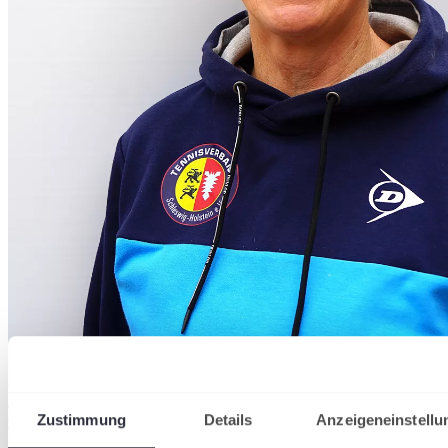
Gaby
Safrin
Jüngstentennis
Zustimmung
Details
Anzeigeneinstellu
0176-72883516
gaby.safrin@tennis.sh