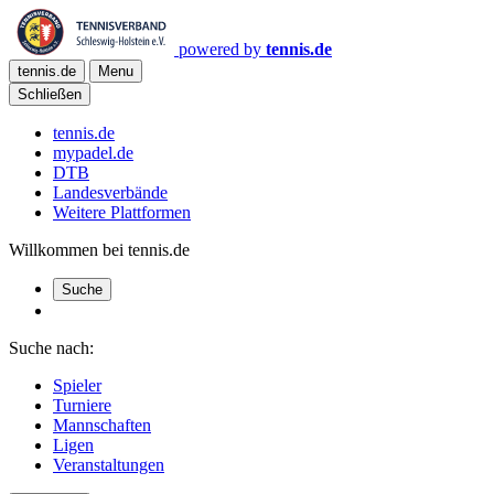
powered by
tennis.de
tennis.de
Menu
Schließen
tennis.de
mypadel.de
DTB
Landesverbände
Weitere Plattformen
Willkommen bei tennis.de
Suche
Suche nach:
Spieler
Turniere
Mannschaften
Ligen
Veranstaltungen