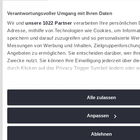
Artikel teilen
Verantwortungsvoller Umgang mit Ihren Daten
Aktuellste News
Wir und
unsere 1022 Partner
verarbeiten Ihre persönlichen D
Adresse, mithilfe von Technologien wie Cookies, um Informa
Kompaktansicht
speichern und darauf zuzugreifen und so personalisierte Wer
Messungen von Werbung und Inhalten, Zielgruppenforschun
Angeboten zu ermöglichen. Sie entscheiden darüber, wer Ihr
Zwecke nutzt. Sie können Ihre Einwilligung jederzeit über di
durch Klicken auf das Privacy Trigger Symbol ändern oder w
Wenn Sie es erlauben, würden wir auch gerne:
Informationen über Ihre geografische Lage erfassen, 
Alle zulassen
Meter genau sein können
Ihr Gerät durch aktives Scannen nach bestimmten Me
identifizieren
Anpassen
Erfahren Sie mehr darüber, wie Ihre persönlichen Daten vera
Sie Ihre Präferenzen im
Abschnitt Einzelheiten
fest.
Ablehnen
Der DTB verzeichnet 2026 insgesamt 1.553.580 Mitglieder in 8.612