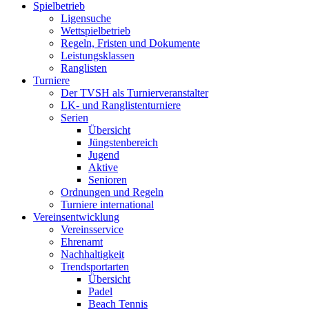
Spielbetrieb
Ligensuche
Wettspielbetrieb
Regeln, Fristen und Dokumente
Leistungsklassen
Ranglisten
Turniere
Der TVSH als Turnierveranstalter
LK- und Ranglistenturniere
Serien
Übersicht
Jüngstenbereich
Jugend
Aktive
Senioren
Ordnungen und Regeln
Turniere international
Vereinsentwicklung
Vereinsservice
Ehrenamt
Nachhaltigkeit
Trendsportarten
Übersicht
Padel
Beach Tennis