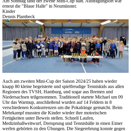
Am Sonntag fand der zweite Mini-Cup statt. Austragungsort war
erneut die "Blaue Halle" in Neumünster.
Kinder
Dennis Plambeck
Auch am zweiten Mini-Cup der Saison 2024/25 haben wieder
knapp 80 kleine begeisterte und spielfreudige Tenniskids aus allen
Regionen des TVSH, Hamburg, und sogar aus Bremen und
Niedersachsen teilgenommen. Traditionell startete Michael um 09
Uhr das Warmup, anschließend wurden auf 14 Feldern in 8
verschiedenen Konkurrenzen um die Pokalränge gematcht. Beim
Mehrkampf mussten die Kinder wieder ihre motorischen
Fertigkeiten unter Beweis stellen. Schnell Laufen,
Medizinballweitwurf, Dreisprung und Tennisbälle in einen Eimer
werfen gehörten zu den Übungen. Die Siegerehrung konnte gegen