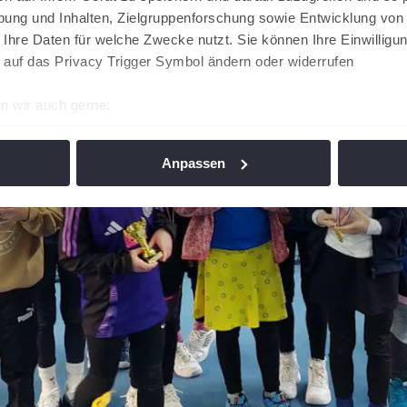
ung und Inhalten, Zielgruppenforschung sowie Entwicklung von
 Ihre Daten für welche Zwecke nutzt. Sie können Ihre Einwilligun
 auf das Privacy Trigger Symbol ändern oder widerrufen
n wir auch gerne:
re geografische Lage erfassen, welche bis auf einige Meter gen
es Scannen nach bestimmten Merkmalen (Fingerprinting) identifi
Anpassen
ie Ihre persönlichen Daten verarbeitet werden, und legen Sie I
nhalte und Anzeigen zu personalisieren, Funktionen für soziale
Website zu analysieren. Außerdem geben wir Informationen zu I
r soziale Medien, Werbung und Analysen weiter. Unsere Partner
 Daten zusammen, die Sie ihnen bereitgestellt haben oder die s
n. Die
Cookie-Einstellungen
können jederzeit über den Link im