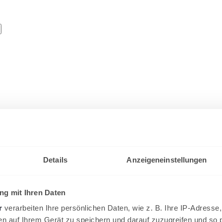
in der „Blauen Halle“ NMS
Details
Anzeigeneinstellungen
att.
g mit Ihren Daten
r
verarbeiten Ihre persönlichen Daten, wie z. B. Ihre IP-Adresse,
en auf Ihrem Gerät zu speichern und darauf zuzugreifen und so 