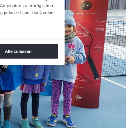
 Angeboten zu ermöglichen.
g jederzeit über die Cookie-
au sein können
zieren
Alle zulassen
hre Präferenzen im
Abschnitt
 Medien anbieten zu können
hrer Verwendung unserer
 führen diese Informationen
ie im Rahmen Ihrer Nutzung
 Footer aufgerufen und