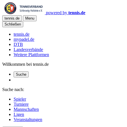
powered by
tennis.de
tennis.de
Menu
Schließen
tennis.de
mypadel.de
DTB
Landesverbände
Weitere Plattformen
Willkommen bei tennis.de
Suche
Suche nach:
Spieler
Turniere
Mannschaften
Ligen
Veranstaltungen