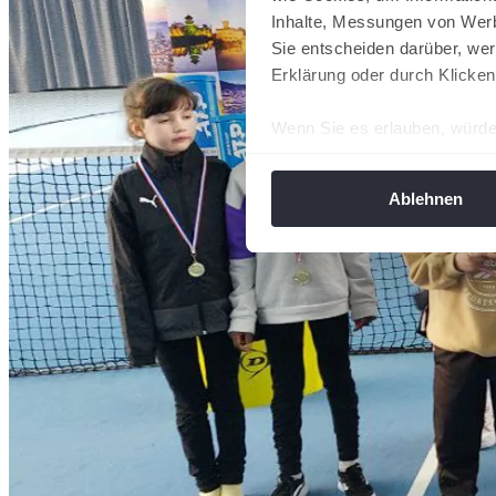
Inhalte, Messungen von Werb
Sie entscheiden darüber, wer
Erklärung oder durch Klicken
Wenn Sie es erlauben, würde
Informationen über Ih
Ihr Gerät durch aktiv
Ablehnen
Erfahren Sie mehr darüber, w
Einzelheiten
fest.
Wir verwenden Cookies, um I
und die Zugriffe auf unsere 
Website an unsere Partner fü
möglicherweise mit weiteren
der Dienste gesammelt habe
angepasst werden.