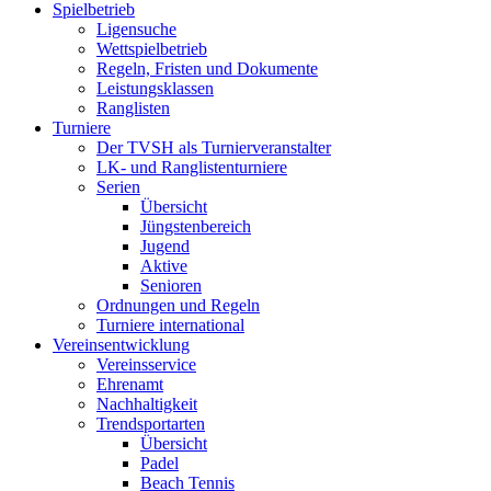
Spielbetrieb
Ligensuche
Wettspielbetrieb
Regeln, Fristen und Dokumente
Leistungsklassen
Ranglisten
Turniere
Der TVSH als Turnierveranstalter
LK- und Ranglistenturniere
Serien
Übersicht
Jüngstenbereich
Jugend
Aktive
Senioren
Ordnungen und Regeln
Turniere international
Vereinsentwicklung
Vereinsservice
Ehrenamt
Nachhaltigkeit
Trendsportarten
Übersicht
Padel
Beach Tennis