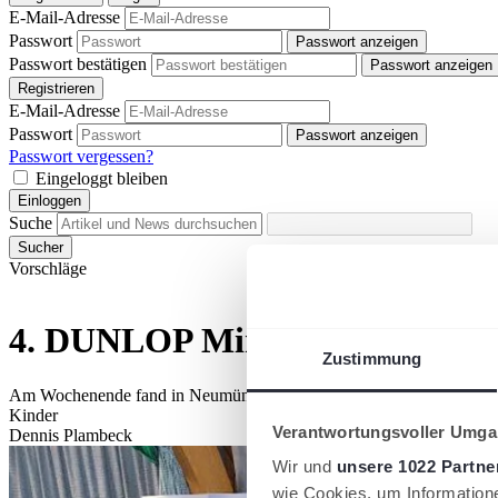
E-Mail-Adresse
Passwort
Passwort anzeigen
Passwort bestätigen
Passwort anzeigen
Registrieren
E-Mail-Adresse
Passwort
Passwort anzeigen
Passwort vergessen?
Eingeloggt bleiben
Einloggen
Suche
Sucher
Vorschläge
4. DUNLOP Mini-Cup de TVSH 
Zustimmung
Am Wochenende fand in Neumünster der vierte von fünf Mini-Cups st
Kinder
Verantwortungsvoller Umgan
Dennis Plambeck
Wir und
unsere 1022 Partne
wie Cookies, um Information