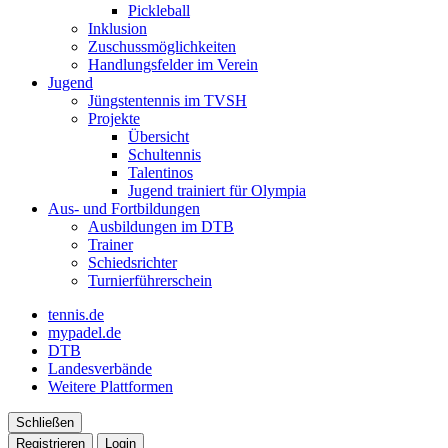
Pickleball
Inklusion
Zuschussmöglichkeiten
Handlungsfelder im Verein
Jugend
Jüngstentennis im TVSH
Projekte
Übersicht
Schultennis
Talentinos
Jugend trainiert für Olympia
Aus- und Fortbildungen
Ausbildungen im DTB
Trainer
Schiedsrichter
Turnierführerschein
tennis.de
mypadel.de
DTB
Landesverbände
Weitere Plattformen
Schließen
Registrieren
Login