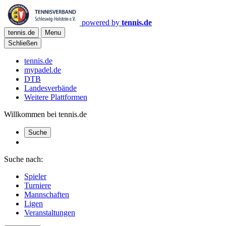
powered by
tennis.de
tennis.de
Menu
Schließen
tennis.de
mypadel.de
DTB
Landesverbände
Weitere Plattformen
Willkommen bei tennis.de
Suche
Suche nach:
Spieler
Turniere
Mannschaften
Ligen
Veranstaltungen