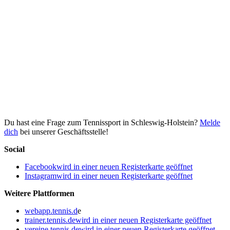
Du hast eine Frage zum Tennissport in Schleswig-Holstein?
Melde
dich
bei unserer Geschäftsstelle!
Social
Facebook
wird in einer neuen Registerkarte geöffnet
Instagram
wird in einer neuen Registerkarte geöffnet
Weitere Plattformen
webapp.tennis.d
e
trainer.tennis.de
wird in einer neuen Registerkarte geöffnet
vereine.tennis.de
wird in einer neuen Registerkarte geöffnet