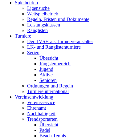
Spielbetrieb
Ligensuche
Wettspielbetrieb
Regeln, Fristen und Dokumente
Leistungsklassen
Ranglisten
Turniere
Der TVSH als Turnierveranstalter
LK- und Ranglistenturniere
Serien
Übersicht
Jüngstenbereich
Jugend
Aktive
Senioren
Ordnungen und Regeln
Turniere international
Vereinsentwicklung
Vereinsservice
Ehrenamt
Nachhaltigkeit
Trendsportarten
Übersicht
Padel
Beach Tennis