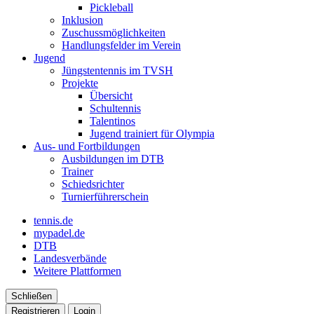
Pickleball
Inklusion
Zuschussmöglichkeiten
Handlungsfelder im Verein
Jugend
Jüngstentennis im TVSH
Projekte
Übersicht
Schultennis
Talentinos
Jugend trainiert für Olympia
Aus- und Fortbildungen
Ausbildungen im DTB
Trainer
Schiedsrichter
Turnierführerschein
tennis.de
mypadel.de
DTB
Landesverbände
Weitere Plattformen
Schließen
Registrieren
Login