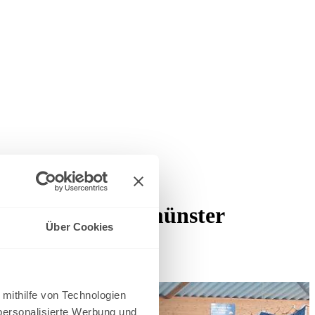
 10.03.24 in Neumünster
Über Cookies
 mithilfe von Technologien
personalisierte Werbung und