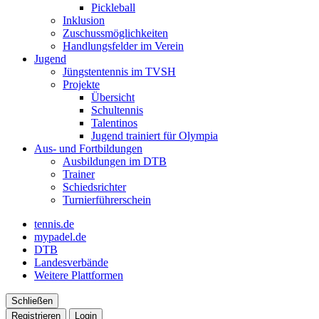
Pickleball
Inklusion
Zuschussmöglichkeiten
Handlungsfelder im Verein
Jugend
Jüngstentennis im TVSH
Projekte
Übersicht
Schultennis
Talentinos
Jugend trainiert für Olympia
Aus- und Fortbildungen
Ausbildungen im DTB
Trainer
Schiedsrichter
Turnierführerschein
tennis.de
mypadel.de
DTB
Landesverbände
Weitere Plattformen
Schließen
Registrieren
Login