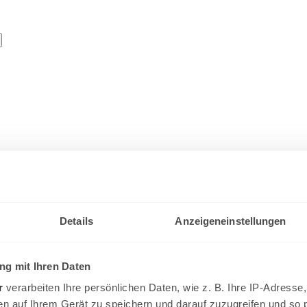
en Mini-Cup der Saison 23/24 am
Details
Anzeigeneinstellungen
nicup der Saison 2023/24 statt.
g mit Ihren Daten
r
verarbeiten Ihre persönlichen Daten, wie z. B. Ihre IP-Adresse,
en auf Ihrem Gerät zu speichern und darauf zuzugreifen und so 