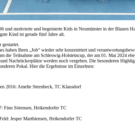
und motivierte und begeisterte Kids in Neumünster in der Blauen Ha
te Kind ist gerade fünf Jahre alt.
gestartet.
ars haben Ihren „Job“ wieder sehr konzentriert und verantwortungsbewus
 um die Teilnahme am Schleswig-Holsteincup, der am 01. Mai 2024 ebenf
ards und Nachrückerplätze werden noch vergeben. Die besonderen Highl
onderen Pokal. Hier die Ergebnisse im Einzelnen:
hen 2016: Amelie Steenbeck, TC Klausdorf
7: Finn Sörensen, Heikendorfer TC
eld: Jesper Marthiensen, Heikendorfer TC