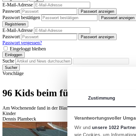
E-Mail-Adresse
Passwort
Passwort anzeigen
Passwort bestätigen
Passwort anzeigen
Registrieren
E-Mail-Adresse
Passwort
Passwort anzeigen
Passwort vergessen?
Eingeloggt bleiben
Einloggen
Suche
Sucher
Vorschläge
96 Kids beim fünften und letzt
Zustimmung
Am Wochenende fand in der Blauen Halle in Neumünster der letzte Mi
Kinder
Verantwortungsvoller Umgan
Dennis Plambeck
Wir und
unsere 1022 Partne
wie Cookies, um Information