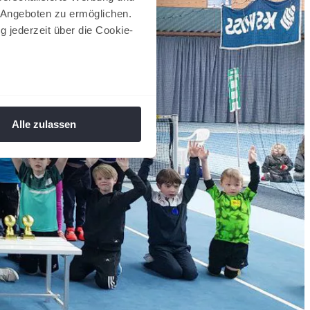
 Angeboten zu ermöglichen.
g jederzeit über die Cookie-
au sein können
zieren
Alle zulassen
hre Präferenzen im
Abschnitt
 Medien anbieten zu können
hrer Verwendung unserer
 führen diese Informationen
ie im Rahmen Ihrer Nutzung
 Footer aufgerufen und