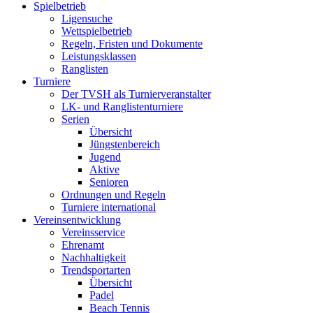
Spielbetrieb
Ligensuche
Wettspielbetrieb
Regeln, Fristen und Dokumente
Leistungsklassen
Ranglisten
Turniere
Der TVSH als Turnierveranstalter
LK- und Ranglistenturniere
Serien
Übersicht
Jüngstenbereich
Jugend
Aktive
Senioren
Ordnungen und Regeln
Turniere international
Vereinsentwicklung
Vereinsservice
Ehrenamt
Nachhaltigkeit
Trendsportarten
Übersicht
Padel
Beach Tennis