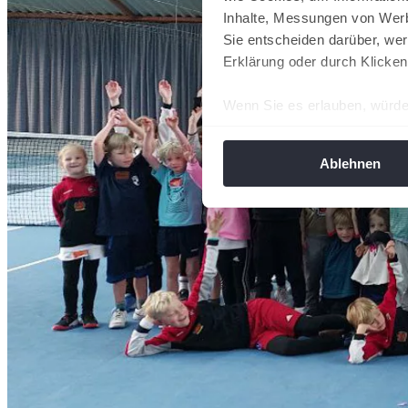
Inhalte, Messungen von Werb
Sie entscheiden darüber, wer
Erklärung oder durch Klicken
Wenn Sie es erlauben, würde
Informationen über Ih
Ihr Gerät durch aktiv
Ablehnen
Erfahren Sie mehr darüber, w
Einzelheiten
fest.
Wir verwenden Cookies, um I
und die Zugriffe auf unsere 
Website an unsere Partner fü
möglicherweise mit weiteren
der Dienste gesammelt habe
angepasst werden.