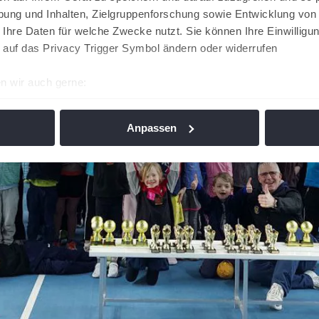
ung und Inhalten, Zielgruppenforschung sowie Entwicklung von
 Ihre Daten für welche Zwecke nutzt. Sie können Ihre Einwilligun
 auf das Privacy Trigger Symbol ändern oder widerrufen
n wir auch gerne:
re geografische Lage erfassen, welche bis auf einige Meter gen
es Scannen nach bestimmten Merkmalen (Fingerprinting) identifi
Anpassen
ie Ihre persönlichen Daten verarbeitet werden, und legen Sie I
nhalte und Anzeigen zu personalisieren, Funktionen für soziale
Website zu analysieren. Außerdem geben wir Informationen zu I
r soziale Medien, Werbung und Analysen weiter. Unsere Partner
 Daten zusammen, die Sie ihnen bereitgestellt haben oder die s
n. Die
Cookie-Einstellungen
können jederzeit über den Link im