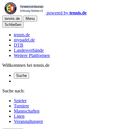
powered by
tennis.de
tennis.de
Menu
Schließen
tennis.de
mypadel.de
DTB
Landesverbände
Weitere Plattformen
Willkommen bei tennis.de
Suche
Suche nach:
Spieler
Turniere
Mannschaften
Ligen
Veranstaltungen