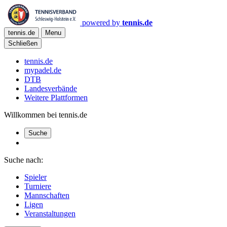
powered by
tennis.de
tennis.de
Menu
Schließen
tennis.de
mypadel.de
DTB
Landesverbände
Weitere Plattformen
Willkommen bei tennis.de
Suche
Suche nach:
Spieler
Turniere
Mannschaften
Ligen
Veranstaltungen