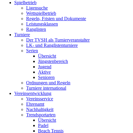
Spielbetrieb
Ligensuche
Wettspielbetrieb
Regeln, Fristen und Dokumente
Leistungsklassen
Ranglisten
Turniere
Der TVSH als Turnierveranstalter
LK- und Ranglistenturniere
Serien
Übersicht
Jüngstenbereich
Jugend
Aktive
Senioren
Ordnungen und Regeln
Turniere international
Vereinsentwicklung
Vereinsservice
Ehrenamt
Nachhaltigkeit
Trendsportarten
Übersicht
Padel
Beach Tennis