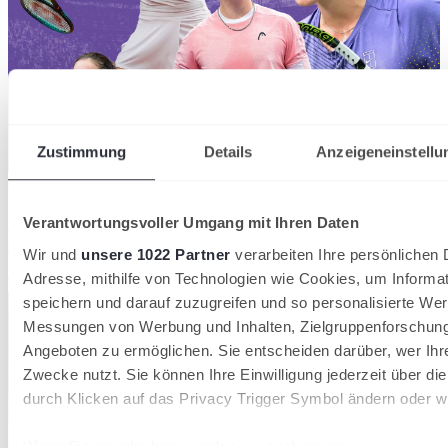
Zustimmung
Details
Anzeigeneinstellu
07/08/2026
Hamburg Ladies & Gents Cup: Wildcards für
Verantwortungsvoller Umgang mit Ihren Daten
zahlreiche deutsche Nachwuchshoffnungen
Wir und
unsere 1022 Partner
verarbeiten Ihre persönlichen D
Adresse, mithilfe von Technologien wie Cookies, um Informa
Tennisverband Schleswig-Holstein
speichern und darauf zuzugreifen und so personalisierte Wer
Messungen von Werbung und Inhalten, Zielgruppenforschun
Angeboten zu ermöglichen. Sie entscheiden darüber, wer Ihr
Zwecke nutzt. Sie können Ihre Einwilligung jederzeit über di
durch Klicken auf das Privacy Trigger Symbol ändern oder w
Wenn Sie es erlauben, würden wir auch gerne: