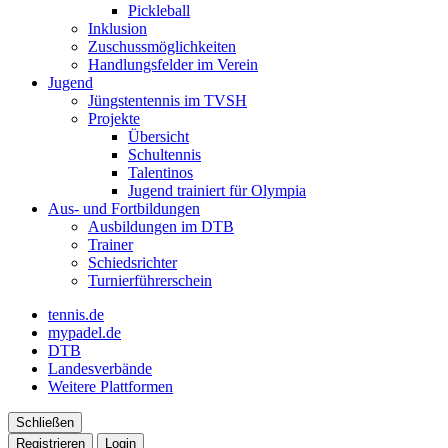
Pickleball
Inklusion
Zuschussmöglichkeiten
Handlungsfelder im Verein
Jugend
Jüngstentennis im TVSH
Projekte
Übersicht
Schultennis
Talentinos
Jugend trainiert für Olympia
Aus- und Fortbildungen
Ausbildungen im DTB
Trainer
Schiedsrichter
Turnierführerschein
tennis.de
mypadel.de
DTB
Landesverbände
Weitere Plattformen
Schließen
Registrieren
Login