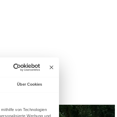
rordnung online
Über Cookies
n lassen.
 mithilfe von Technologien
personalisierte Werbung und