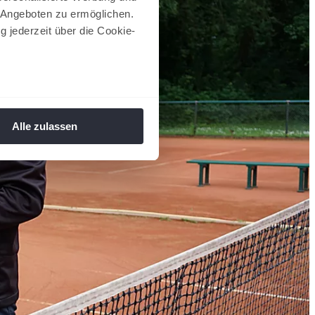
 Angeboten zu ermöglichen.
g jederzeit über die Cookie-
au sein können
zieren
Alle zulassen
hre Präferenzen im
Abschnitt
 Medien anbieten zu können
hrer Verwendung unserer
 führen diese Informationen
ie im Rahmen Ihrer Nutzung
 Footer aufgerufen und