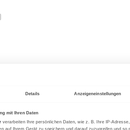
rversammlung: Neue DTB-Turnie
Details
Anzeigeneinstellungen
mmlung in Wiesbaden über Änderungen in der Turnierordnung abstimme
g mit Ihren Daten
r
verarbeiten Ihre persönlichen Daten, wie z. B. Ihre IP-Adresse,
en auf Ihrem Gerät zu speichern und darauf zuzugreifen und so 