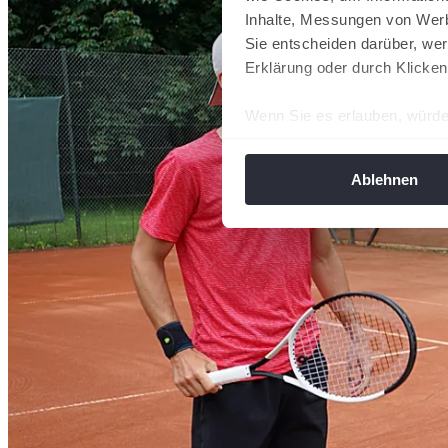
Inhalte, Messungen von Werb
Sie entscheiden darüber, wer
Erklärung oder durch Klicken
Wenn Sie es erlauben, würde
Informationen über Ih
Ihr Gerät durch aktiv
Ablehnen
Erfahren Sie mehr darüber, w
Einzelheiten
fest.
Wir verwenden Cookies, um I
und die Zugriffe auf unsere 
Website an unsere Partner fü
möglicherweise mit weiteren
der Dienste gesammelt habe
angepasst werden.