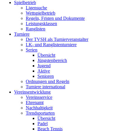
Spielbetrieb
Ligensuche
Wettspielbetrieb
Regeln, Fristen und Dokumente
Leistungsklassen
Ranglisten
Turniere
Der TVSH als Turnierveranstalter
LK- und Ranglistenturniere
Serien
Übersicht
Jüngstenbereich
Jugend
Aktive
Senioren
Ordnungen und Regeln
Turniere international
Vereinsentwicklung
Vereinsservice
Ehrenamt
Nachhaltigkeit
Trendsportarten
Übersicht
Padel
Beach Tennis