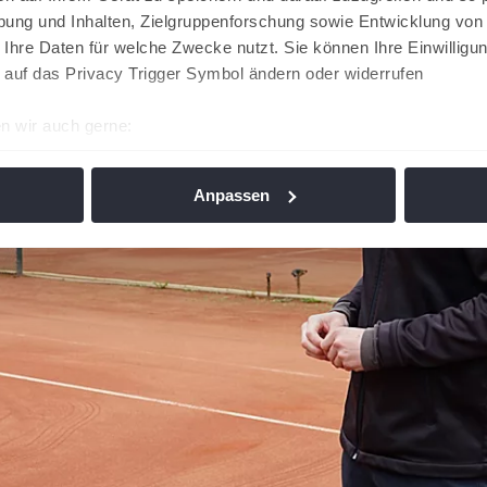
ung und Inhalten, Zielgruppenforschung sowie Entwicklung von
 Ihre Daten für welche Zwecke nutzt. Sie können Ihre Einwilligun
 auf das Privacy Trigger Symbol ändern oder widerrufen
n wir auch gerne:
re geografische Lage erfassen, welche bis auf einige Meter gen
es Scannen nach bestimmten Merkmalen (Fingerprinting) identifi
Anpassen
ie Ihre persönlichen Daten verarbeitet werden, und legen Sie I
nhalte und Anzeigen zu personalisieren, Funktionen für soziale
Website zu analysieren. Außerdem geben wir Informationen zu I
r soziale Medien, Werbung und Analysen weiter. Unsere Partner
 Daten zusammen, die Sie ihnen bereitgestellt haben oder die s
n. Die
Cookie-Einstellungen
können jederzeit über den Link im