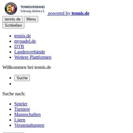
powered by
tennis.de
tennis.de
Menu
Schließen
tennis.de
mypadel.de
DTB
Landesverbände
Weitere Plattformen
Willkommen bei tennis.de
Suche
Suche nach:
Spieler
Turniere
Mannschaften
Ligen
Veranstaltungen