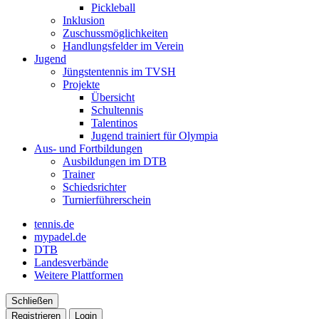
Pickleball
Inklusion
Zuschussmöglichkeiten
Handlungsfelder im Verein
Jugend
Jüngstentennis im TVSH
Projekte
Übersicht
Schultennis
Talentinos
Jugend trainiert für Olympia
Aus- und Fortbildungen
Ausbildungen im DTB
Trainer
Schiedsrichter
Turnierführerschein
tennis.de
mypadel.de
DTB
Landesverbände
Weitere Plattformen
Schließen
Registrieren
Login