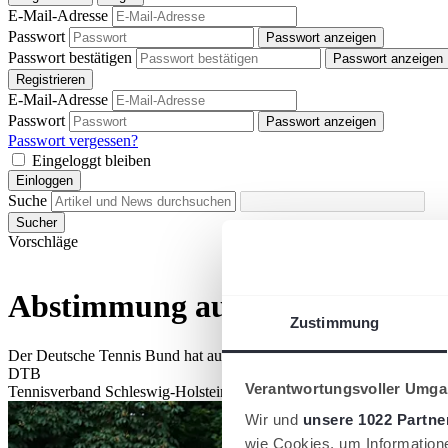
E-Mail-Adresse
Passwort
Passwort anzeigen
Passwort bestätigen
Passwort anzeigen
Registrieren
E-Mail-Adresse
Passwort
Passwort anzeigen
Passwort vergessen?
Eingeloggt bleiben
Einloggen
Suche
Sucher
Vorschläge
Abstimmung auf der Mitgliede
Zustimmung
Der Deutsche Tennis Bund hat auf der diesjährigen Mitgliederversa
DTB
Verantwortungsvoller Umgan
Tennisverband Schleswig-Holstein
Wir und
unsere 1022 Partne
wie Cookies, um Information