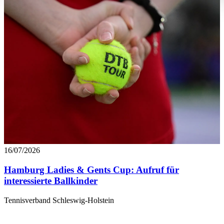
an unsere Partner für soziale Medien, Werbung und Analysen
führen diese Informationen möglicherweise mit weiteren Da
ihnen bereitgestellt haben oder die sie im Rahmen Ihrer Nut
gesammelt haben. Die
Cookie-Einstellungen
können jederze
Footer aufgerufen und angepasst werden.
16/07/2026
Hamburg Ladies & Gents Cup: Aufruf für
interessierte Ballkinder
Tennisverband Schleswig-Holstein