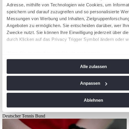
Adresse, mithilfe von Technologien wie Cookies, um Informa
speichern und darauf zuzugreifen und so personalisierte Wer
Messungen von Werbung und Inhalten, Zielgruppenforschun
Angeboten zu ermöglichen. Sie entscheiden darüber, wer Ihr
Zwecke nutzt. Sie können Ihre Einwilligung jederzeit über di
durch Klicken auf das Privacy Trigger Symbol ändern oder w
Wenn Sie es erlauben, würden wir auch gerne:
Informationen über Ihre geografische Lage erfassen, 
Alle zulassen
Meter genau sein können
Ihr Gerät durch aktives Scannen nach bestimmten Me
Der DTB verzeichnet 2026 insgesamt 1.553.580 Mitglieder in 8.612
identifizieren
Tennisvereinen
Anpassen
28/07/2026
Erfahren Sie mehr darüber, wie Ihre persönlichen Daten vera
Sie Ihre Präferenzen im
Abschnitt Einzelheiten
fest.
36.000 neue Mitglieder: Tennis wächst 2026 stärker
Ablehnen
als in den Vorjahren
Wir verwenden Cookies, um Inhalte und Anzeigen zu personal
Deutscher Tennis Bund
soziale Medien anbieten zu können und die Zugriffe auf uns
analysieren. Außerdem geben wir Informationen zu Ihrer Ve