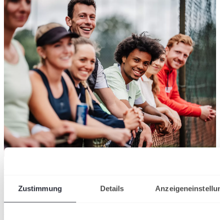
Der DTB verzeichnet 2026 insgesamt 1.553.580 Mitglieder in 8.612
Tennisvereinen
28/07/2026
Zustimmung
Details
Anzeigeneinstellu
36.000 neue Mitglieder: Tennis wächst 2026 stärker
als in den Vorjahren