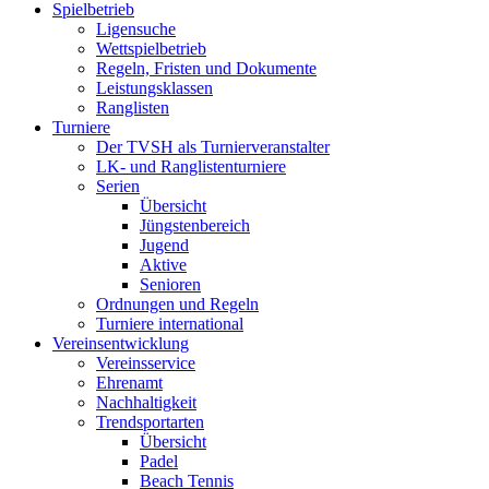
Spielbetrieb
Ligensuche
Wettspielbetrieb
Regeln, Fristen und Dokumente
Leistungsklassen
Ranglisten
Turniere
Der TVSH als Turnierveranstalter
LK- und Ranglistenturniere
Serien
Übersicht
Jüngstenbereich
Jugend
Aktive
Senioren
Ordnungen und Regeln
Turniere international
Vereinsentwicklung
Vereinsservice
Ehrenamt
Nachhaltigkeit
Trendsportarten
Übersicht
Padel
Beach Tennis