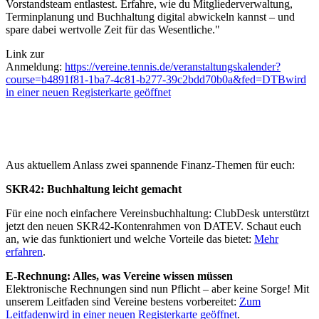
Vorstandsteam entlastest. Erfahre, wie du Mitgliederverwaltung,
Terminplanung und Buchhaltung digital abwickeln kannst – und
spare dabei wertvolle Zeit für das Wesentliche."
Link zur
Anmeldung:
https://vereine.tennis.de/veranstaltungskalender?
course=b4891f81-1ba7-4c81-b277-39c2bdd70b0a&fed=DTB
wird
in einer neuen Registerkarte geöffnet
Aus aktuellem Anlass zwei spannende Finanz-Themen für euch:
SKR42: Buchhaltung leicht gemacht
Für eine noch einfachere Vereinsbuchhaltung: ClubDesk unterstützt
jetzt den neuen SKR42-Kontenrahmen von DATEV. Schaut euch
an, wie das funktioniert und welche Vorteile das bietet:
Mehr
erfahren
.
E-Rechnung: Alles, was Vereine wissen müssen
Elektronische Rechnungen sind nun Pflicht – aber keine Sorge! Mit
unserem Leitfaden sind Vereine bestens vorbereitet:
Zum
Leitfaden
wird in einer neuen Registerkarte geöffnet
.