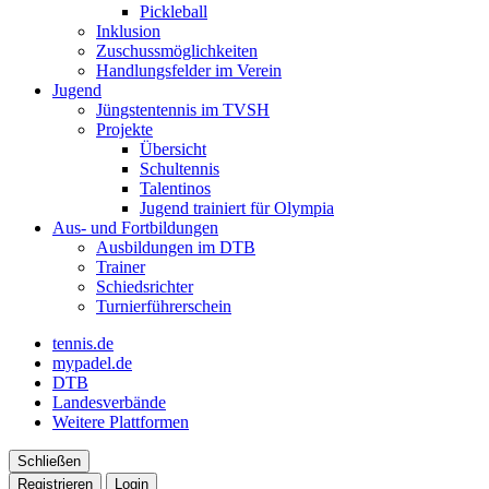
Pickleball
Inklusion
Zuschussmöglichkeiten
Handlungsfelder im Verein
Jugend
Jüngstentennis im TVSH
Projekte
Übersicht
Schultennis
Talentinos
Jugend trainiert für Olympia
Aus- und Fortbildungen
Ausbildungen im DTB
Trainer
Schiedsrichter
Turnierführerschein
tennis.de
mypadel.de
DTB
Landesverbände
Weitere Plattformen
Schließen
Registrieren
Login