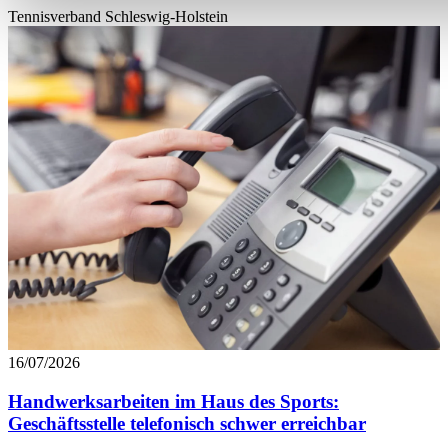
soziale Medien anbieten zu können und die Zugriffe auf uns
Tennisverband Schleswig-Holstein
analysieren. Außerdem geben wir Informationen zu Ihrer Ve
an unsere Partner für soziale Medien, Werbung und Analysen
führen diese Informationen möglicherweise mit weiteren Da
ihnen bereitgestellt haben oder die sie im Rahmen Ihrer Nut
gesammelt haben. Die
Cookie-Einstellungen
können jederze
Footer aufgerufen und angepasst werden.
16/07/2026
Handwerksarbeiten im Haus des Sports:
Geschäftsstelle telefonisch schwer erreichbar