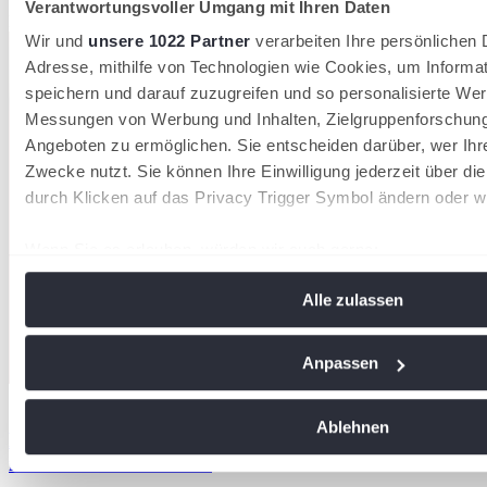
Verantwortungsvoller Umgang mit Ihren Daten
Deutscher Tennis Bund
Wir und
unsere 1022 Partner
verarbeiten Ihre persönlichen D
Adresse, mithilfe von Technologien wie Cookies, um Informa
speichern und darauf zuzugreifen und so personalisierte Wer
Messungen von Werbung und Inhalten, Zielgruppenforschun
Angeboten zu ermöglichen. Sie entscheiden darüber, wer Ihr
Zwecke nutzt. Sie können Ihre Einwilligung jederzeit über di
durch Klicken auf das Privacy Trigger Symbol ändern oder w
Wenn Sie es erlauben, würden wir auch gerne:
Informationen über Ihre geografische Lage erfassen, 
Alle zulassen
Meter genau sein können
Ihr Gerät durch aktives Scannen nach bestimmten Me
identifizieren
Anpassen
Erfahren Sie mehr darüber, wie Ihre persönlichen Daten vera
16/07/2026
Sie Ihre Präferenzen im
Abschnitt Einzelheiten
fest.
Ablehnen
Hamburg Ladies & Gents Cup: Aufruf für
interessierte Ballkinder
Wir verwenden Cookies, um Inhalte und Anzeigen zu personal