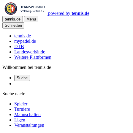
powered by
tennis.de
tennis.de
Menu
Schließen
tennis.de
mypadel.de
DTB
Landesverbände
Weitere Plattformen
Willkommen bei tennis.de
Suche
Suche nach:
Spieler
Turniere
Mannschaften
Ligen
Veranstaltungen