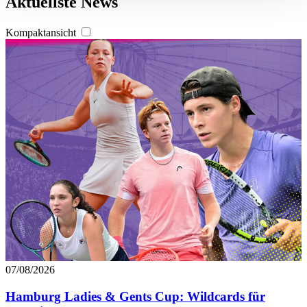
Aktuellste News
verarbeitet werden, und legen Sie Ihre Präferenzen im
Abschnitt Einzelheiten
fest.
Kompaktansicht
Wir verwenden Cookies, um Inhalte und Anzeigen zu
personalisieren, Funktionen für soziale Medien anbieten
zu können und die Zugriffe auf unsere Website zu
analysieren. Außerdem geben wir Informationen zu Ihrer
Verwendung unserer Website an unsere Partner für
soziale Medien, Werbung und Analysen weiter. Unsere
Partner führen diese Informationen möglicherweise mit
weiteren Daten zusammen, die Sie ihnen bereitgestellt
haben oder die sie im Rahmen Ihrer Nutzung der Dienste
gesammelt haben. Die
Cookie-Einstellungen
können
jederzeit über den Link im Footer aufgerufen und
angepasst werden.
07/08/2026
Hamburg Ladies & Gents Cup: Wildcards für