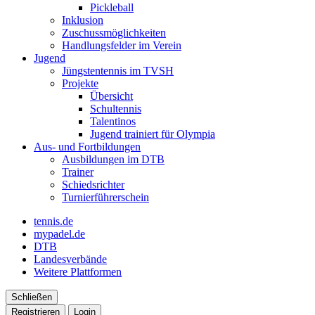
Pickleball
Inklusion
Zuschussmöglichkeiten
Handlungsfelder im Verein
Jugend
Jüngstentennis im TVSH
Projekte
Übersicht
Schultennis
Talentinos
Jugend trainiert für Olympia
Aus- und Fortbildungen
Ausbildungen im DTB
Trainer
Schiedsrichter
Turnierführerschein
tennis.de
mypadel.de
DTB
Landesverbände
Weitere Plattformen
Schließen
Registrieren
Login