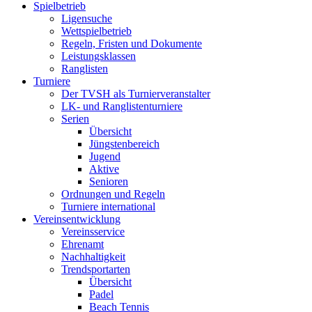
Spielbetrieb
Ligensuche
Wettspielbetrieb
Regeln, Fristen und Dokumente
Leistungsklassen
Ranglisten
Turniere
Der TVSH als Turnierveranstalter
LK- und Ranglistenturniere
Serien
Übersicht
Jüngstenbereich
Jugend
Aktive
Senioren
Ordnungen und Regeln
Turniere international
Vereinsentwicklung
Vereinsservice
Ehrenamt
Nachhaltigkeit
Trendsportarten
Übersicht
Padel
Beach Tennis