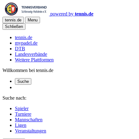
powered by
tennis.de
tennis.de
Menu
Schließen
tennis.de
mypadel.de
DTB
Landesverbände
Weitere Plattformen
Willkommen bei tennis.de
Suche
Suche nach:
Spieler
Turniere
Mannschaften
Ligen
Veranstaltungen