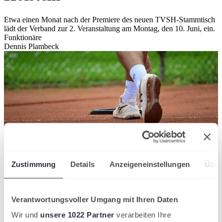
Etwa einen Monat nach der Premiere des neuen TVSH-Stammtisch
lädt der Verband zur 2. Veranstaltung am Montag, den 10. Juni, ein.
Funktionäre
Dennis Plambeck
Der neue digitale Stammtisch vom TVSH ist beim Auftakt am 13.
Zustimmung
Details
Anzeigeneinstellungen
Über
Mai von den Teilnehmern sehr begrüßt worden. Der Landesverband
informierte über aktuelle Themen im Ressort Vereinsentwicklung.
Sowohl auf Landes- als auch auf Bundesebene. So widmet sich der
Deutsche Tennis Bund derzeit in einer Arbeitsgruppe dem
Verantwortungsvoller Umgang mit Ihren Daten
Themenschwerpunkt Nachhaltigkeit. Vereine bleiben von den
Klimaveränderungen nicht verschont und setzen sich daher mit
Wir und
unsere 1022 Partner
verarbeiten Ihre
Alternativen zum Schutze unseres Planeten auseinander. Des