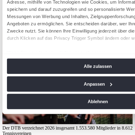
Adresse, mithilfe von Technologien wie Cookies, um Informa
Hamburg Ladies & Gents Cup: Wildcards für
speichern und darauf zuzugreifen und so personalisierte Wer
zahlreiche deutsche Nachwuchshoffnungen
Messungen von Werbung und Inhalten, Zielgruppenforschun
Angeboten zu ermöglichen. Sie entscheiden darüber, wer Ihr
Tennisverband Schleswig-Holstein
Zwecke nutzt. Sie können Ihre Einwilligung jederzeit über di
durch Klicken auf das Privacy Trigger Symbol ändern oder w
Wenn Sie es erlauben, würden wir auch gerne:
Informationen über Ihre geografische Lage erfassen, 
Alle zulassen
Meter genau sein können
Ihr Gerät durch aktives Scannen nach bestimmten Me
identifizieren
Anpassen
Erfahren Sie mehr darüber, wie Ihre persönlichen Daten vera
Sie Ihre Präferenzen im
Abschnitt Einzelheiten
fest.
Ablehnen
Wir verwenden Cookies, um Inhalte und Anzeigen zu personal
soziale Medien anbieten zu können und die Zugriffe auf uns
analysieren. Außerdem geben wir Informationen zu Ihrer Ve
Der DTB verzeichnet 2026 insgesamt 1.553.580 Mitglieder in 8.612
Tennisvereinen
an unsere Partner für soziale Medien, Werbung und Analysen