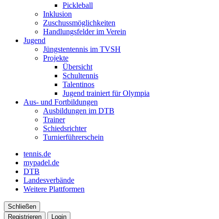
Pickleball
Inklusion
Zuschussmöglichkeiten
Handlungsfelder im Verein
Jugend
Jüngstentennis im TVSH
Projekte
Übersicht
Schultennis
Talentinos
Jugend trainiert für Olympia
Aus- und Fortbildungen
Ausbildungen im DTB
Trainer
Schiedsrichter
Turnierführerschein
tennis.de
mypadel.de
DTB
Landesverbände
Weitere Plattformen
Schließen
Registrieren
Login