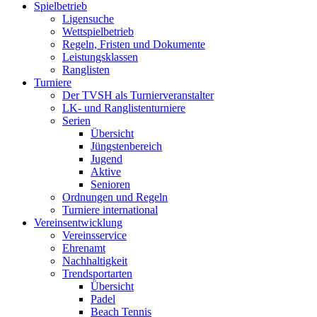
Spielbetrieb
Ligensuche
Wettspielbetrieb
Regeln, Fristen und Dokumente
Leistungsklassen
Ranglisten
Turniere
Der TVSH als Turnierveranstalter
LK- und Ranglistenturniere
Serien
Übersicht
Jüngstenbereich
Jugend
Aktive
Senioren
Ordnungen und Regeln
Turniere international
Vereinsentwicklung
Vereinsservice
Ehrenamt
Nachhaltigkeit
Trendsportarten
Übersicht
Padel
Beach Tennis