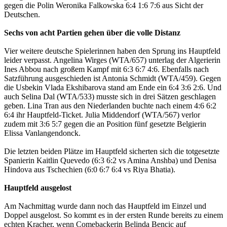
gegen die Polin Weronika Falkowska 6:4 1:6 7:6 aus Sicht der
Deutschen.
Sechs von acht Partien gehen über die volle Distanz
Vier weitere deutsche Spielerinnen haben den Sprung ins Hauptfeld
leider verpasst. Angelina Wirges (WTA/657) unterlag der Algerierin
Ines Abbou nach großem Kampf mit 6:3 6:7 4:6. Ebenfalls nach
Satzführung ausgeschieden ist Antonia Schmidt (WTA/459). Gegen
die Usbekin Vlada Ekshibarova stand am Ende ein 6:4 3:6 2:6. Und
auch Selina Dal (WTA/533) musste sich in drei Sätzen geschlagen
geben. Lina Tran aus den Niederlanden buchte nach einem 4:6 6:2
6:4 ihr Hauptfeld-Ticket. Julia Middendorf (WTA/567) verlor
zudem mit 3:6 5:7 gegen die an Position fünf gesetzte Belgierin
Elissa Vanlangendonck.
Die letzten beiden Plätze im Hauptfeld sicherten sich die totgesetzte
Spanierin Kaitlin Quevedo (6:3 6:2 vs Amina Anshba) und Denisa
Hindova aus Tschechien (6:0 6:7 6:4 vs Riya Bhatia).
Hauptfeld ausgelost
Am Nachmittag wurde dann noch das Hauptfeld im Einzel und
Doppel ausgelost. So kommt es in der ersten Runde bereits zu einem
echten Kracher, wenn Comebackerin Belinda Bencic auf