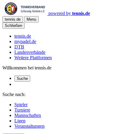
powered by
tennis.de
tennis.de
Menu
Schließen
tennis.de
mypadel.de
DTB
Landesverbände
Weitere Plattformen
Willkommen bei tennis.de
Suche
Suche nach:
Spieler
Turniere
Mannschaften
Ligen
Veranstaltungen