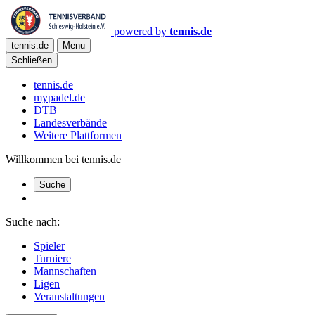
powered by
tennis.de
tennis.de
Menu
Schließen
tennis.de
mypadel.de
DTB
Landesverbände
Weitere Plattformen
Willkommen bei tennis.de
Suche
Suche nach:
Spieler
Turniere
Mannschaften
Ligen
Veranstaltungen