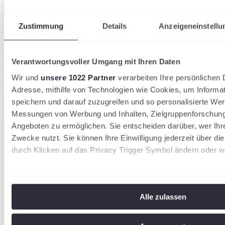
Der DTB verzeichnet 2026 insgesamt 1.553.580 Mitglieder in 8.612
Zustimmung
Details
Anzeigeneinstellu
Tennisvereinen
28/07/2026
36.000 neue Mitglieder: Tennis wächst 2026 stärker
Verantwortungsvoller Umgang mit Ihren Daten
als in den Vorjahren
Wir und
unsere 1022 Partner
verarbeiten Ihre persönlichen D
Adresse, mithilfe von Technologien wie Cookies, um Informa
Deutscher Tennis Bund
speichern und darauf zuzugreifen und so personalisierte Wer
Messungen von Werbung und Inhalten, Zielgruppenforschun
Angeboten zu ermöglichen. Sie entscheiden darüber, wer Ihr
Zwecke nutzt. Sie können Ihre Einwilligung jederzeit über di
durch Klicken auf das Privacy Trigger Symbol ändern oder w
Wenn Sie es erlauben, würden wir auch gerne:
Informationen über Ihre geografische Lage erfassen, 
Alle zulassen
Meter genau sein können
Ihr Gerät durch aktives Scannen nach bestimmten Me
identifizieren