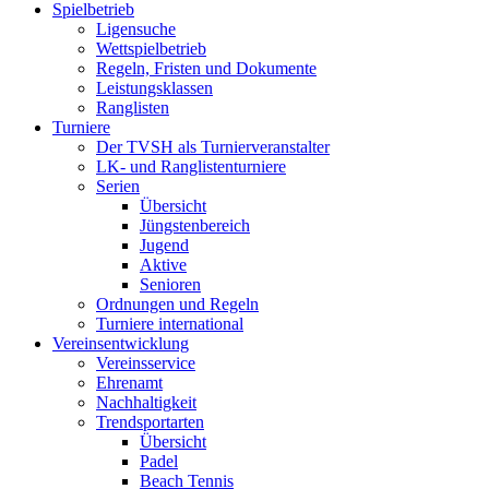
Spielbetrieb
Ligensuche
Wettspielbetrieb
Regeln, Fristen und Dokumente
Leistungsklassen
Ranglisten
Turniere
Der TVSH als Turnierveranstalter
LK- und Ranglistenturniere
Serien
Übersicht
Jüngstenbereich
Jugend
Aktive
Senioren
Ordnungen und Regeln
Turniere international
Vereinsentwicklung
Vereinsservice
Ehrenamt
Nachhaltigkeit
Trendsportarten
Übersicht
Padel
Beach Tennis