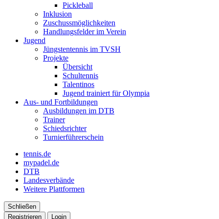
Pickleball
Inklusion
Zuschussmöglichkeiten
Handlungsfelder im Verein
Jugend
Jüngstentennis im TVSH
Projekte
Übersicht
Schultennis
Talentinos
Jugend trainiert für Olympia
Aus- und Fortbildungen
Ausbildungen im DTB
Trainer
Schiedsrichter
Turnierführerschein
tennis.de
mypadel.de
DTB
Landesverbände
Weitere Plattformen
Schließen
Registrieren
Login