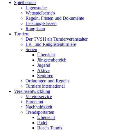
Spielbetrieb
Ligensuche
Wettspielbetrieb
Regeln, Fristen und Dokumente
Leistungsklassen
Ranglisten
Turniere
Der TVSH als Turnierveranstalter
LK- und Ranglistenturniere
Serien
Übersicht
Jüngstenbereich
Jugend
Aktive
Senioren
Ordnungen und Regeln
Turniere international
Vereinsentwicklung
Vereinsservice
Ehrenamt
Nachhaltigkeit
Trendsportarten
Übersicht
Padel
Beach Tennis