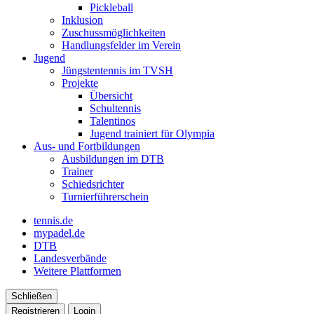
Pickleball
Inklusion
Zuschussmöglichkeiten
Handlungsfelder im Verein
Jugend
Jüngstentennis im TVSH
Projekte
Übersicht
Schultennis
Talentinos
Jugend trainiert für Olympia
Aus- und Fortbildungen
Ausbildungen im DTB
Trainer
Schiedsrichter
Turnierführerschein
tennis.de
mypadel.de
DTB
Landesverbände
Weitere Plattformen
Schließen
Registrieren
Login