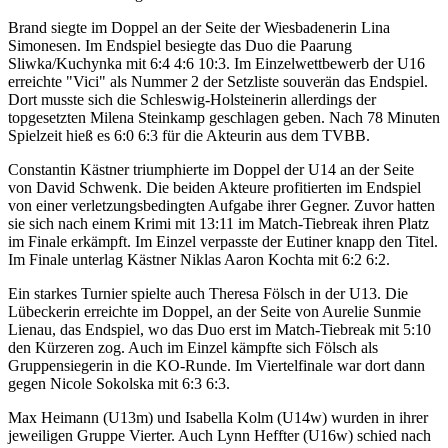
Brand siegte im Doppel an der Seite der Wiesbadenerin Lina
Simonesen. Im Endspiel besiegte das Duo die Paarung
Sliwka/Kuchynka mit 6:4 4:6 10:3. Im Einzelwettbewerb der U16
erreichte "Vici" als Nummer 2 der Setzliste souverän das Endspiel.
Dort musste sich die Schleswig-Holsteinerin allerdings der
topgesetzten Milena Steinkamp geschlagen geben. Nach 78 Minuten
Spielzeit hieß es 6:0 6:3 für die Akteurin aus dem TVBB.
Constantin Kästner triumphierte im Doppel der U14 an der Seite
von David Schwenk. Die beiden Akteure profitierten im Endspiel
von einer verletzungsbedingten Aufgabe ihrer Gegner. Zuvor hatten
sie sich nach einem Krimi mit 13:11 im Match-Tiebreak ihren Platz
im Finale erkämpft. Im Einzel verpasste der Eutiner knapp den Titel.
Im Finale unterlag Kästner Niklas Aaron Kochta mit 6:2 6:2.
Ein starkes Turnier spielte auch Theresa Fölsch in der U13. Die
Lübeckerin erreichte im Doppel, an der Seite von Aurelie Sunmie
Lienau, das Endspiel, wo das Duo erst im Match-Tiebreak mit 5:10
den Kürzeren zog. Auch im Einzel kämpfte sich Fölsch als
Gruppensiegerin in die KO-Runde. Im Viertelfinale war dort dann
gegen Nicole Sokolska mit 6:3 6:3.
Max Heimann (U13m) und Isabella Kolm (U14w) wurden in ihrer
jeweiligen Gruppe Vierter. Auch Lynn Heffter (U16w) schied nach