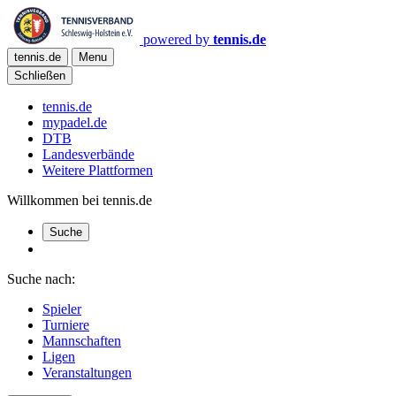
powered by
tennis.de
tennis.de
Menu
Schließen
tennis.de
mypadel.de
DTB
Landesverbände
Weitere Plattformen
Willkommen bei tennis.de
Suche
Suche nach:
Spieler
Turniere
Mannschaften
Ligen
Veranstaltungen