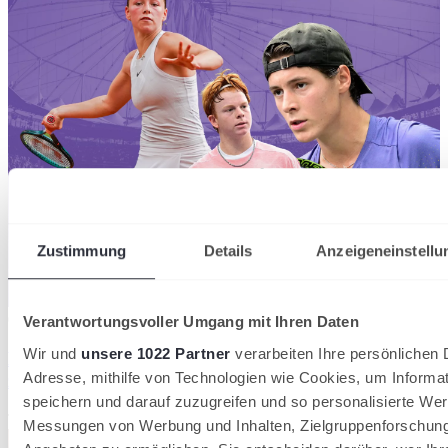
Zustimmung
Details
Anzeigeneinstellu
07/08/2026
Verantwortungsvoller Umgang mit Ihren Daten
Wir und
unsere 1022 Partner
verarbeiten Ihre persönlichen D
Hamburg Ladies & Gents Cup: Wildcards für
Adresse, mithilfe von Technologien wie Cookies, um Informa
zahlreiche deutsche Nachwuchshoffnungen
speichern und darauf zuzugreifen und so personalisierte Wer
Tennisverband Schleswig-Holstein
Messungen von Werbung und Inhalten, Zielgruppenforschun