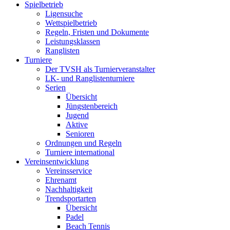
Spielbetrieb
Ligensuche
Wettspielbetrieb
Regeln, Fristen und Dokumente
Leistungsklassen
Ranglisten
Turniere
Der TVSH als Turnierveranstalter
LK- und Ranglistenturniere
Serien
Übersicht
Jüngstenbereich
Jugend
Aktive
Senioren
Ordnungen und Regeln
Turniere international
Vereinsentwicklung
Vereinsservice
Ehrenamt
Nachhaltigkeit
Trendsportarten
Übersicht
Padel
Beach Tennis