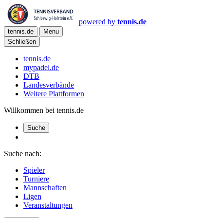
powered by
tennis.de
tennis.de
Menu
Schließen
tennis.de
mypadel.de
DTB
Landesverbände
Weitere Plattformen
Willkommen bei tennis.de
Suche
Suche nach:
Spieler
Turniere
Mannschaften
Ligen
Veranstaltungen