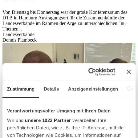
Von Dienstag bis Donnerstag war der große Konferenzraum des
DTB in Hamburg Austragungsort für die Zusammenkünfte der
Landesverbände im Rahmen der Arge zu unterschiedlichen "nu-
Themen".
Landesverbände
Dennis Plambeck
Zustimmung
Details
Anzeigeneinstellungen
Über
Zahlreiche Landesverbände waren in Präsenz vor Ort. Wiederum
Verantwortungsvoller Umgang mit Ihren Daten
andere schalteten sich online dazu. Drei Tage lang war der DTB
Gastgeber zu unterschiedlichen Arbeitsgemeinschaften rund um
Wir und
unsere 1022 Partner
verarbeiten Ihre
"nu". Der Tennisverband Schleswig-Holstein war an allen Tagen
persönlichen Daten, wie z. B. Ihre IP-Adresse, mithilfe
mit Mitarbeitern aus der Geschäftsstelle Kiel in der Hansestadt vor
von Technologien wie Cookies, um Informationen auf
Ort. Den Anfang am Dienstag machte "nuLiga". Besprochen