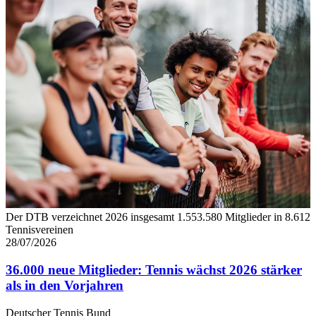
Wir verwenden Cookies, um Inhalte und Anzeigen zu
personalisieren, Funktionen für soziale Medien anbieten
zu können und die Zugriffe auf unsere Website zu
analysieren. Außerdem geben wir Informationen zu Ihrer
Verwendung unserer Website an unsere Partner für
soziale Medien, Werbung und Analysen weiter. Unsere
Partner führen diese Informationen möglicherweise mit
weiteren Daten zusammen, die Sie ihnen bereitgestellt
haben oder die sie im Rahmen Ihrer Nutzung der Dienste
gesammelt haben. Die
Cookie-Einstellungen
können
jederzeit über den Link im Footer aufgerufen und
angepasst werden.
Der DTB verzeichnet 2026 insgesamt 1.553.580 Mitglieder in 8.612
Tennisvereinen
28/07/2026
36.000 neue Mitglieder: Tennis wächst 2026 stärker
als in den Vorjahren
Deutscher Tennis Bund