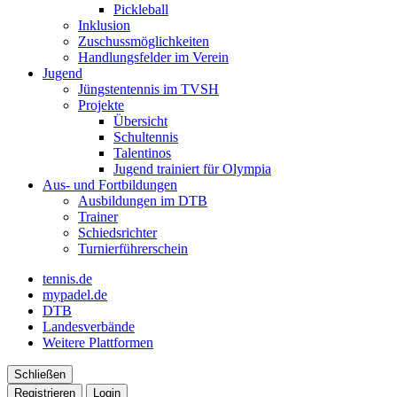
Pickleball
Inklusion
Zuschussmöglichkeiten
Handlungsfelder im Verein
Jugend
Jüngstentennis im TVSH
Projekte
Übersicht
Schultennis
Talentinos
Jugend trainiert für Olympia
Aus- und Fortbildungen
Ausbildungen im DTB
Trainer
Schiedsrichter
Turnierführerschein
tennis.de
mypadel.de
DTB
Landesverbände
Weitere Plattformen
Schließen
Registrieren
Login