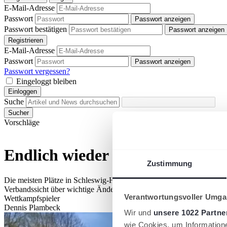
E-Mail-Adresse
Passwort
Passwort anzeigen
Passwort bestätigen
Passwort anzeigen
Registrieren
E-Mail-Adresse
Passwort
Passwort anzeigen
Passwort vergessen?
Eingeloggt bleiben
Einloggen
Suche
Sucher
Vorschläge
Endlich wieder Sandplatz: Wich
Zustimmung
Die meisten Plätze in Schleswig-Holstein sind schon präpariert. Und 
Verbandssicht über wichtige Änderungen und Hinweise zu informiere
Verantwortungsvoller Umgan
Wettkampfspieler
Dennis Plambeck
Wir und
unsere 1022 Partne
wie Cookies, um Information