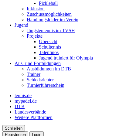
Pickleball
Inklusion
Zuschussmöglichkeiten
Handlungsfelder im Verein
Jugend
Jüngstentennis im TVSH
Projekte
Übersicht
Schultennis
Talentinos
Jugend trainiert für Olympia
Aus- und Fortbildungen
Ausbildungen im DTB
Trainer
Schiedsrichter
Turnierführerschein
tennis.de
mypadel.de
DTB
Landesverbände
Weitere Plattformen
Schließen
Registrieren
Login