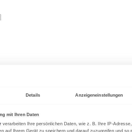
tige Infos zum Start der Sommer
Details
Anzeigeneinstellungen
auch wenn es das aktuelle "Frühlingswetter" nicht vermuten lässt, die
n.
g mit Ihren Daten
r
verarbeiten Ihre persönlichen Daten, wie z. B. Ihre IP-Adresse,
en auf Ihrem Gerät zu speichern und darauf zuzugreifen und so 