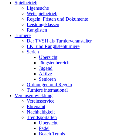
Spielbetrieb
Ligensuche
Wettspielbetrieb
Regeln, Fristen und Dokumente
Leistungsklassen
Ranglisten
Turniere
Der TVSH als Turnierveranstalter
LK- und Ranglistenturniere
Serien
Übersicht
Jüngstenbereich
Jugend
Aktive
Senioren
Ordnungen und Regeln
Turniere international
Vereinsentwicklung
Vereinsservice
Ehrenamt
Nachhaltigkeit
Trendsportarten
Übersicht
Padel
Beach Tennis