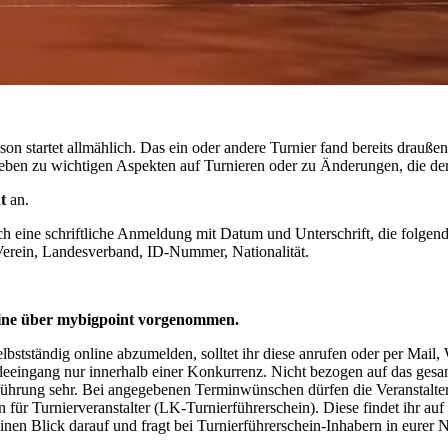
aison startet allmählich. Das ein oder andere Turnier fand bereits drauß
eben zu wichtigen Aspekten auf Turnieren oder zu Änderungen, die der 
t
an.
euch eine schriftliche Anmeldung mit Datum und Unterschrift, die folgen
rein, Landesverband, ID-Nummer, Nationalität.
line über mybigpoint vorgenommen.
lbstständig online abzumelden, solltet ihr diese anrufen oder per Mail, 
ingang nur innerhalb einer Konkurrenz. Nicht bezogen auf das gesamte
urchführung sehr. Bei angegebenen Terminwünschen dürfen die Veranstal
n für Turnierveranstalter (LK-Turnierführerschein). Diese findet ihr au
inen Blick darauf und fragt bei Turnierführerschein-Inhabern in eurer 