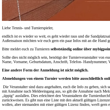
Liebe Tennis- und Turnierspieler,
endlich ist es wieder so weit, es geht wieder raus und die Sandplatzs
Außensaison möchten wir euch gern ein paar Infos mit an die Hand g
Bitte meldet euch zu Turnieren
selbstständig online über mybigpoin
Sollte dies nicht möglich sein, benötigt der Turnierveranstalter von 
Name, Vorname, Geburtsdatum, Anschrift, Telefon- Handynummer, Ve
Eine andere Form der Anmeldung ist nicht möglich.
Abmeldungen von einem Turnier werden bitte ausschließlich on
Die Veranstalter sind dazu angehalten, euch die Info zu geben, sich se
mit Annahme nach Meldeeingang aus, so gilt die Annahme nach Meldee
„üppig“ ausfallen. Dies erleichtert den Veranstaltern die Turnierd
zurückweisen. Es gibt nun eine Liste mit den aktuell gültigen Lizenze
wollen, aber niemanden mit einer gültigen Lizenz finden, werft gern e