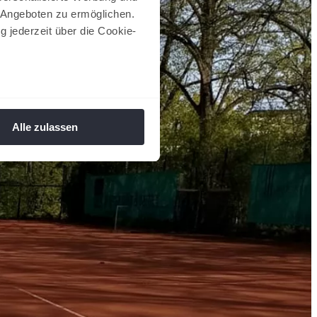
 Angeboten zu ermöglichen.
g jederzeit über die Cookie-
au sein können
zieren
Alle zulassen
hre Präferenzen im
Abschnitt
 Medien anbieten zu können
hrer Verwendung unserer
 führen diese Informationen
ie im Rahmen Ihrer Nutzung
 Footer aufgerufen und