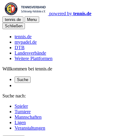
powered by
tennis.de
tennis.de
Menu
Schließen
tennis.de
mypadel.de
DTB
Landesverbände
Weitere Plattformen
Willkommen bei tennis.de
Suche
Suche nach:
Spieler
Turniere
Mannschaften
Ligen
Veranstaltungen