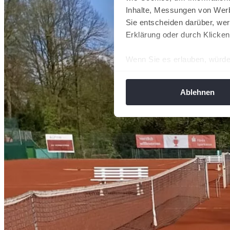
Inhalte, Messungen von Werb
Sie entscheiden darüber, wer
Erklärung oder durch Klicken
Wenn Sie es erlauben, würde
Informationen über Ih
Ihr Gerät durch aktiv
Ablehnen
Erfahren Sie mehr darüber, w
Einzelheiten
fest.
Wir verwenden Cookies, um I
und die Zugriffe auf unsere 
Website an unsere Partner fü
möglicherweise mit weiteren
der Dienste gesammelt habe
angepasst werden.