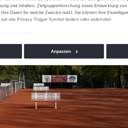
ung und Inhalten, Zielgruppenforschung sowie Entwicklung von
 Ihre Daten für welche Zwecke nutzt. Sie können Ihre Einwilligun
 auf das Privacy Trigger Symbol ändern oder widerrufen
n wir auch gerne:
re geografische Lage erfassen, welche bis auf einige Meter gen
es Scannen nach bestimmten Merkmalen (Fingerprinting) identifi
Anpassen
ie Ihre persönlichen Daten verarbeitet werden, und legen Sie I
nhalte und Anzeigen zu personalisieren, Funktionen für soziale
Website zu analysieren. Außerdem geben wir Informationen zu I
r soziale Medien, Werbung und Analysen weiter. Unsere Partner
 Daten zusammen, die Sie ihnen bereitgestellt haben oder die s
n. Die
Cookie-Einstellungen
können jederzeit über den Link im