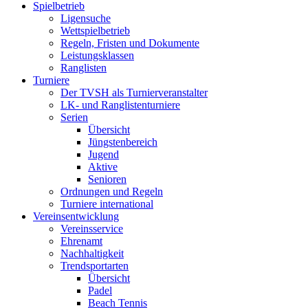
Spielbetrieb
Ligensuche
Wettspielbetrieb
Regeln, Fristen und Dokumente
Leistungsklassen
Ranglisten
Turniere
Der TVSH als Turnierveranstalter
LK- und Ranglistenturniere
Serien
Übersicht
Jüngstenbereich
Jugend
Aktive
Senioren
Ordnungen und Regeln
Turniere international
Vereinsentwicklung
Vereinsservice
Ehrenamt
Nachhaltigkeit
Trendsportarten
Übersicht
Padel
Beach Tennis