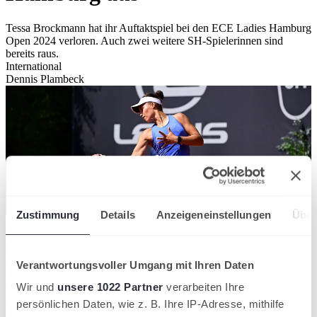
Tessa Brockmann hat ihr Auftaktspiel bei den ECE Ladies Hamburg
Open 2024 verloren. Auch zwei weitere SH-Spielerinnen sind
bereits raus.
International
Dennis Plambeck
Zustimmung
Details
Anzeigeneinstellungen
Über
Es war ein großer Traum, der in Erfüllung ging. Einmal in ihrer
selbsternannten Lieblingsstadt an den Start gehen. Doch das
Abenteuer WTA-Turnier am Rothenbaum endete für Tessa
Verantwortungsvoller Umgang mit Ihren Daten
Brockmann bereits in der ersten Runde. Die mit einer Wildcard an
den Start gegangene Spielerin des TC an der Schirnau verlor ihr
Wir und
unsere 1022 Partner
verarbeiten Ihre
Auftaktmatch gegen die serbische Qualifikantin Dejana Radanovic
persönlichen Daten, wie z. B. Ihre IP-Adresse, mithilfe
mit 6:3 6:0. Dennoch ist die Teilnahme an einem so großen Turnier