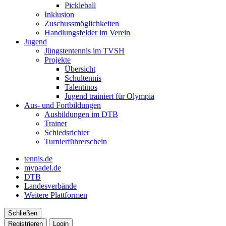
Pickleball
Inklusion
Zuschussmöglichkeiten
Handlungsfelder im Verein
Jugend
Jüngstentennis im TVSH
Projekte
Übersicht
Schultennis
Talentinos
Jugend trainiert für Olympia
Aus- und Fortbildungen
Ausbildungen im DTB
Trainer
Schiedsrichter
Turnierführerschein
tennis.de
mypadel.de
DTB
Landesverbände
Weitere Plattformen
Schließen
Registrieren
Login