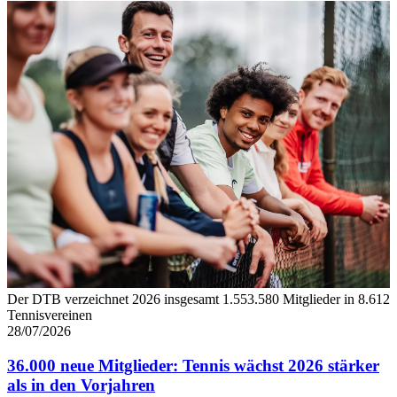
Wir verwenden Cookies, um Inhalte und Anzeigen zu
personalisieren, Funktionen für soziale Medien anbieten
zu können und die Zugriffe auf unsere Website zu
analysieren. Außerdem geben wir Informationen zu Ihrer
Verwendung unserer Website an unsere Partner für
soziale Medien, Werbung und Analysen weiter. Unsere
Partner führen diese Informationen möglicherweise mit
weiteren Daten zusammen, die Sie ihnen bereitgestellt
haben oder die sie im Rahmen Ihrer Nutzung der Dienste
gesammelt haben. Die
Cookie-Einstellungen
können
jederzeit über den Link im Footer aufgerufen und
angepasst werden.
Der DTB verzeichnet 2026 insgesamt 1.553.580 Mitglieder in 8.612
Tennisvereinen
28/07/2026
36.000 neue Mitglieder: Tennis wächst 2026 stärker
als in den Vorjahren