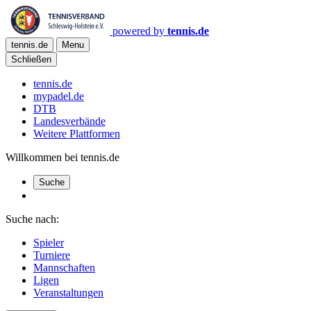
powered by
tennis.de
tennis.de
Menu
Schließen
tennis.de
mypadel.de
DTB
Landesverbände
Weitere Plattformen
Willkommen bei tennis.de
Suche
Suche nach:
Spieler
Turniere
Mannschaften
Ligen
Veranstaltungen