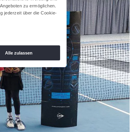
 Angeboten zu ermöglichen.
g jederzeit über die Cookie-
au sein können
zieren
Alle zulassen
hre Präferenzen im
Abschnitt
 Medien anbieten zu können
hrer Verwendung unserer
 führen diese Informationen
ie im Rahmen Ihrer Nutzung
 Footer aufgerufen und