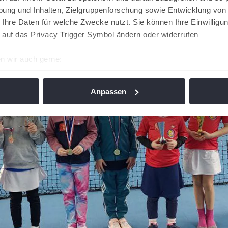
ung und Inhalten, Zielgruppenforschung sowie Entwicklung von
 Ihre Daten für welche Zwecke nutzt. Sie können Ihre Einwilligun
 auf das Privacy Trigger Symbol ändern oder widerrufen
n wir auch gerne:
re geografische Lage erfassen, welche bis auf einige Meter gen
es Scannen nach bestimmten Merkmalen (Fingerprinting) identifi
Anpassen
ie Ihre persönlichen Daten verarbeitet werden, und legen Sie I
nhalte und Anzeigen zu personalisieren, Funktionen für soziale
Website zu analysieren. Außerdem geben wir Informationen zu I
r soziale Medien, Werbung und Analysen weiter. Unsere Partner
 Daten zusammen, die Sie ihnen bereitgestellt haben oder die s
n. Die
Cookie-Einstellungen
können jederzeit über den Link im