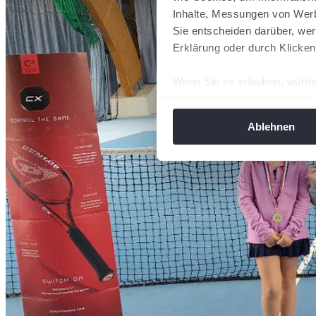
Inhalte, Messungen von Werb
Sie entscheiden darüber, wer
Erklärung oder durch Klicken
Wenn Sie es erlauben, würde
Informationen über Ih
Ihr Gerät durch aktiv
Ablehnen
Erfahren Sie mehr darüber, w
Einzelheiten
fest.
Wir verwenden Cookies, um I
und die Zugriffe auf unsere 
Website an unsere Partner fü
möglicherweise mit weiteren
der Dienste gesammelt habe
angepasst werden.