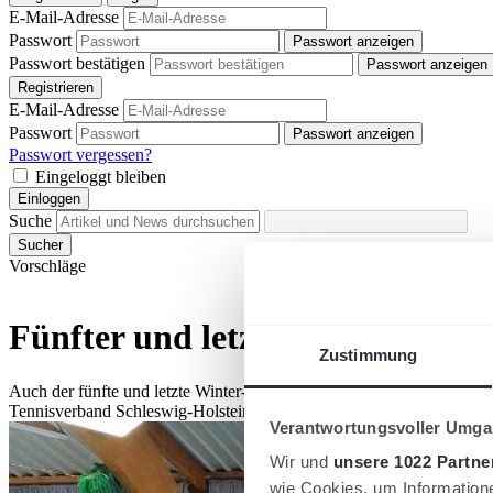
E-Mail-Adresse
Passwort
Passwort anzeigen
Passwort bestätigen
Passwort anzeigen
Registrieren
E-Mail-Adresse
Passwort
Passwort anzeigen
Passwort vergessen?
Eingeloggt bleiben
Einloggen
Suche
Sucher
Vorschläge
Fünfter und letzter Mini-Cup d
Zustimmung
Auch der fünfte und letzte Winter-Mini-Cup in der blauen Halle in N
Tennisverband Schleswig-Holstein
Verantwortungsvoller Umgan
Wir und
unsere 1022 Partne
wie Cookies, um Information