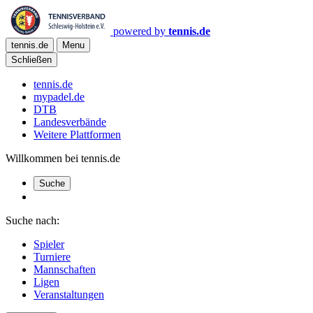
powered by
tennis.de
tennis.de
Menu
Schließen
tennis.de
mypadel.de
DTB
Landesverbände
Weitere Plattformen
Willkommen bei tennis.de
Suche
Suche nach:
Spieler
Turniere
Mannschaften
Ligen
Veranstaltungen