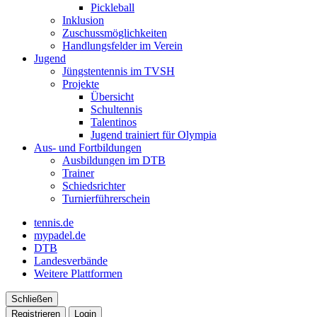
Pickleball
Inklusion
Zuschussmöglichkeiten
Handlungsfelder im Verein
Jugend
Jüngstentennis im TVSH
Projekte
Übersicht
Schultennis
Talentinos
Jugend trainiert für Olympia
Aus- und Fortbildungen
Ausbildungen im DTB
Trainer
Schiedsrichter
Turnierführerschein
tennis.de
mypadel.de
DTB
Landesverbände
Weitere Plattformen
Schließen
Registrieren
Login