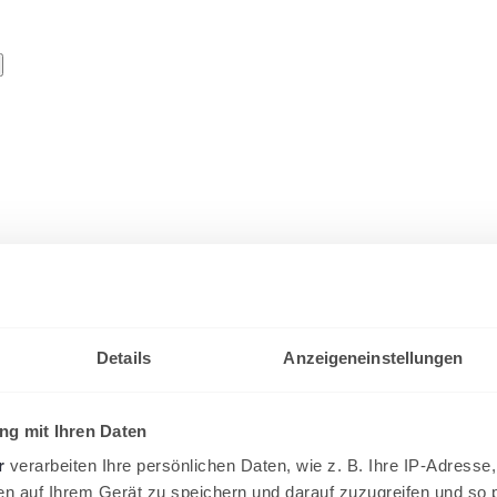
er Wintersaison 2025/26 des TVS
Details
Anzeigeneinstellungen
eumünster war wieder ein sehr gut besuchtes Turnier mit 69 Teilnehmer
g mit Ihren Daten
r
verarbeiten Ihre persönlichen Daten, wie z. B. Ihre IP-Adresse,
en auf Ihrem Gerät zu speichern und darauf zuzugreifen und so 