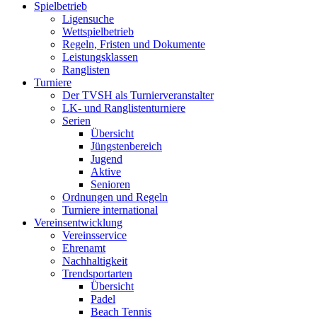
Spielbetrieb
Ligensuche
Wettspielbetrieb
Regeln, Fristen und Dokumente
Leistungsklassen
Ranglisten
Turniere
Der TVSH als Turnierveranstalter
LK- und Ranglistenturniere
Serien
Übersicht
Jüngstenbereich
Jugend
Aktive
Senioren
Ordnungen und Regeln
Turniere international
Vereinsentwicklung
Vereinsservice
Ehrenamt
Nachhaltigkeit
Trendsportarten
Übersicht
Padel
Beach Tennis