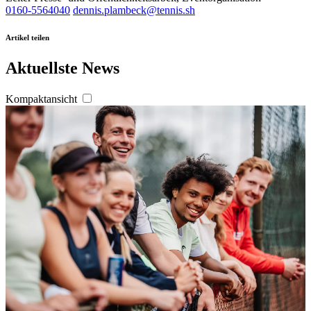
0160-5564040
dennis.plambeck@tennis.sh
Artikel teilen
Aktuellste News
Kompaktansicht