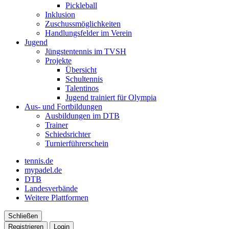
Pickleball
Inklusion
Zuschussmöglichkeiten
Handlungsfelder im Verein
Jugend
Jüngstentennis im TVSH
Projekte
Übersicht
Schultennis
Talentinos
Jugend trainiert für Olympia
Aus- und Fortbildungen
Ausbildungen im DTB
Trainer
Schiedsrichter
Turnierführerschein
tennis.de
mypadel.de
DTB
Landesverbände
Weitere Plattformen
Schließen
Registrieren
Login