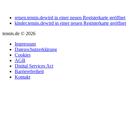
reisen.tennis.de
wird in einer neuen Registerkarte geöffnet
kinder.tennis.de
wird in einer neuen Registerkarte geöffnet
tennis.de © 2026
Impressum
Datenschutzerklärung
Cookies
AGB
Digital Services Act
Barrierefreiheit
Kontakt