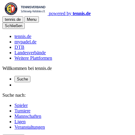
powered by
tennis.de
tennis.de
Menu
Schließen
tennis.de
mypadel.de
DTB
Landesverbände
Weitere Plattformen
Willkommen bei tennis.de
Suche
Suche nach:
Spieler
Turniere
Mannschaften
Ligen
Veranstaltungen