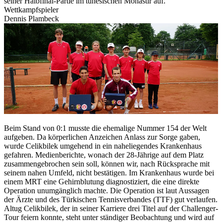
seiner Halbfinal-Partie im tunesischen Monastir auf.
Wettkampfspieler
Dennis Plambeck
Beim Stand von 0:1 musste die ehemalige Nummer 154 der Welt
aufgeben. Da körperlichen Anzeichen Anlass zur Sorge gaben,
wurde Celikbilek umgehend in ein naheliegendes Krankenhaus
gefahren. Medienberichte, wonach der 28-Jährige auf dem Platz
zusammengebrochen sein soll, können wir, nach Rücksprache mit
seinem nahen Umfeld, nicht bestätigen. Im Krankenhaus wurde bei
einem MRT eine Gehirnblutung diagnostiziert, die eine direkte
Operation unumgänglich machte. Die Operation ist laut Aussagen
der Ärzte und des Türkischen Tennisverbandes (TTF) gut verlaufen.
Altug Celikbilek, der in seiner Karriere drei Titel auf der Challenger-
Tour feiern konnte, steht unter ständiger Beobachtung und wird auf