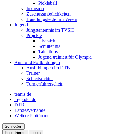
Pickleball
Inklusion
Zuschussmöglichkeiten
Handlungsfelder im Verein
Jugend
Jüngstentennis im TVSH
Projekte
Übersicht
Schultennis
Talentinos
Jugend trainiert für Olympia
Aus- und Fortbildungen
Ausbildungen im DTB
Trainer
Schiedsrichter
Turnierführerschein
tennis.de
mypadel.de
DTB
Landesverbände
Weitere Plattformen
Schließen
Registrieren
Login