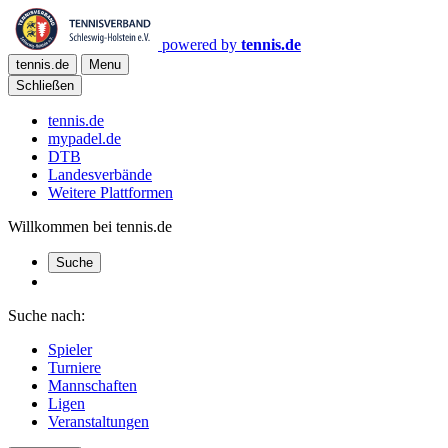
powered by
tennis.de
tennis.de
Menu
Schließen
tennis.de
mypadel.de
DTB
Landesverbände
Weitere Plattformen
Willkommen bei tennis.de
Suche
Suche nach:
Spieler
Turniere
Mannschaften
Ligen
Veranstaltungen