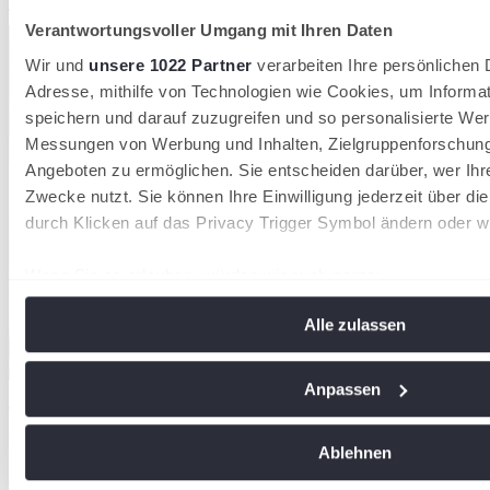
Tennisverband Schleswig-Holstein
Verantwortungsvoller Umgang mit Ihren Daten
Wir und
unsere 1022 Partner
verarbeiten Ihre persönlichen D
Adresse, mithilfe von Technologien wie Cookies, um Informa
speichern und darauf zuzugreifen und so personalisierte Wer
Messungen von Werbung und Inhalten, Zielgruppenforschun
Angeboten zu ermöglichen. Sie entscheiden darüber, wer Ihr
Zwecke nutzt. Sie können Ihre Einwilligung jederzeit über di
durch Klicken auf das Privacy Trigger Symbol ändern oder w
Wenn Sie es erlauben, würden wir auch gerne:
Informationen über Ihre geografische Lage erfassen, 
Alle zulassen
Meter genau sein können
Ihr Gerät durch aktives Scannen nach bestimmten Me
identifizieren
Anpassen
Der DTB verzeichnet 2026 insgesamt 1.553.580 Mitglieder in 8.612
Tennisvereinen
Erfahren Sie mehr darüber, wie Ihre persönlichen Daten vera
28/07/2026
Sie Ihre Präferenzen im
Abschnitt Einzelheiten
fest.
Ablehnen
36.000 neue Mitglieder: Tennis wächst 2026 stärker