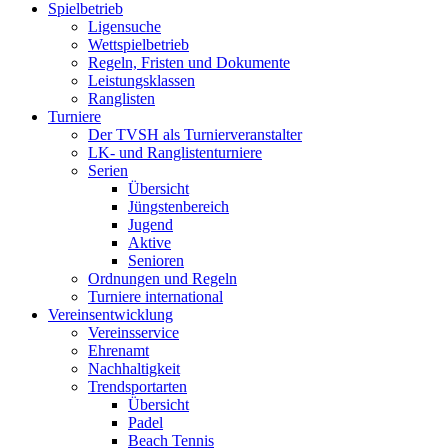
Spielbetrieb
Ligensuche
Wettspielbetrieb
Regeln, Fristen und Dokumente
Leistungsklassen
Ranglisten
Turniere
Der TVSH als Turnierveranstalter
LK- und Ranglistenturniere
Serien
Übersicht
Jüngstenbereich
Jugend
Aktive
Senioren
Ordnungen und Regeln
Turniere international
Vereinsentwicklung
Vereinsservice
Ehrenamt
Nachhaltigkeit
Trendsportarten
Übersicht
Padel
Beach Tennis