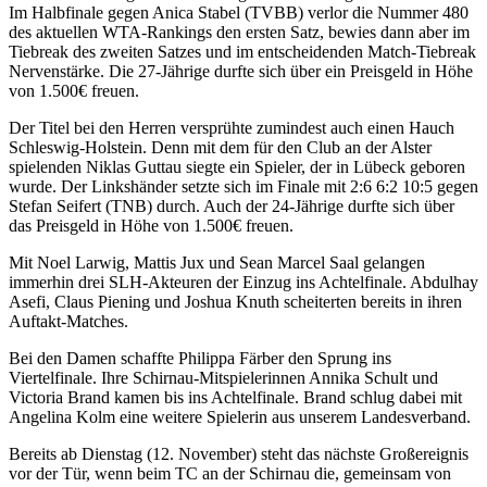
Im Halbfinale gegen Anica Stabel (TVBB) verlor die Nummer 480
des aktuellen WTA-Rankings den ersten Satz, bewies dann aber im
Tiebreak des zweiten Satzes und im entscheidenden Match-Tiebreak
Nervenstärke. Die 27-Jährige durfte sich über ein Preisgeld in Höhe
von 1.500€ freuen.
Der Titel bei den Herren versprühte zumindest auch einen Hauch
Schleswig-Holstein. Denn mit dem für den Club an der Alster
spielenden Niklas Guttau siegte ein Spieler, der in Lübeck geboren
wurde. Der Linkshänder setzte sich im Finale mit 2:6 6:2 10:5 gegen
Stefan Seifert (TNB) durch. Auch der 24-Jährige durfte sich über
das Preisgeld in Höhe von 1.500€ freuen.
Mit Noel Larwig, Mattis Jux und Sean Marcel Saal gelangen
immerhin drei SLH-Akteuren der Einzug ins Achtelfinale. Abdulhay
Asefi, Claus Piening und Joshua Knuth scheiterten bereits in ihren
Auftakt-Matches.
Bei den Damen schaffte Philippa Färber den Sprung ins
Viertelfinale. Ihre Schirnau-Mitspielerinnen Annika Schult und
Victoria Brand kamen bis ins Achtelfinale. Brand schlug dabei mit
Angelina Kolm eine weitere Spielerin aus unserem Landesverband.
Bereits ab Dienstag (12. November) steht das nächste Großereignis
vor der Tür, wenn beim TC an der Schirnau die, gemeinsam von