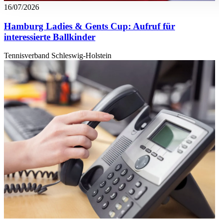
16/07/2026
führen diese Informationen möglicherweise mit weiteren Da
ihnen bereitgestellt haben oder die sie im Rahmen Ihrer Nut
Hamburg Ladies & Gents Cup: Aufruf für
gesammelt haben. Die
Cookie-Einstellungen
können jederze
interessierte Ballkinder
Footer aufgerufen und angepasst werden.
Tennisverband Schleswig-Holstein