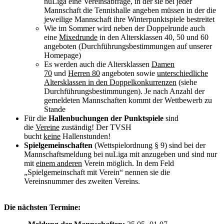
nuLiga eine Vereinsabfrage, in der sie bei jeder
Mannschaft die Tennishalle angeben müssen in der die
jeweilige Mannschaft ihre Winterpunktspiele bestreitet
Wie im Sommer wird neben der Doppelrunde auch
eine
Mixedrunde
in den Altersklassen 40, 50 und 60
angeboten (Durchführungsbestimmungen auf unserer
Homepage)
Es werden auch die Altersklassen
Damen
70
und
Herren 80
angeboten sowie
unterschiedliche
Altersklassen in den Doppelkonkurrenzen
(siehe
Durchführungsbestimmungen). Je nach Anzahl der
gemeldeten Mannschaften kommt der Wettbewerb zu
Stande
Für die
Hallenbuchungen der Punktspiele
sind
die
Vereine
zuständig! Der TVSH
bucht
keine
Hallenstunden!
Spielgemeinschaften
(Wettspielordnung § 9) sind bei der
Mannschaftsmeldung bei nuLiga mit anzugeben und sind nur
mit
einem anderen
Verein möglich. In dem Feld
„Spielgemeinschaft mit Verein“ nennen sie die
Vereinsnummer des zweiten Vereins.
Die nächsten Termine: