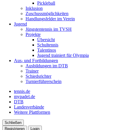
Pickleball
Inklusion
Zuschussmöglichkeiten
Handlungsfelder im Verein
Jugend
Jüngstentennis im TVSH
Projekte
Übersicht
Schultennis
Talentinos
Jugend trainiert für Olympia
Aus- und Fortbildungen
Ausbildungen im DTB
Trainer
Schiedsrichter
Turnierführerschein
tennis.de
mypadel.de
DTB
Landesverbände
Weitere Plattformen
Schließen
Registrieren
Login