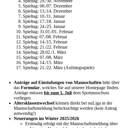
4. Spieltag: 29./30. November
5. Spieltag: 06./07. Dezember
6. Spieltag: 13./14. Dezember
7. Spieltag: 10./11. Januar
8. Spieltag: 17./18. Januar
9. Spieltag: 24./25. Januar
10. Spieltag: 31.01./01. Februar
11. Spieltag: 07./08. Februar
12. Spieltag: 14./15. Februar
13. Spieltag: 21./22. Februar
14. Spieltag: 28.02./1. März
15. Spieltag: 07./08. März
16. Spieltag: 14./15. März
17. Spieltag: 21./22. März (Aufstiegsspiele)
Anträge auf Einstufungen von Mannschaften
bitte über
das
Formular
, welches Sie auf unserer Homepage finden.
Anträge müssen
bis zum 1. Juli
dem Sportausschuss
vorliegen
Altersklassenwechsel
können direkt bei nuLiga in der
Mannschaftsmeldung berücksichtigt werden (kein Antrag
notwendig!)
Neuerungen im Winter 2025/2026
Erstmalig erfolgt mit der Mannschaftsmeldung über