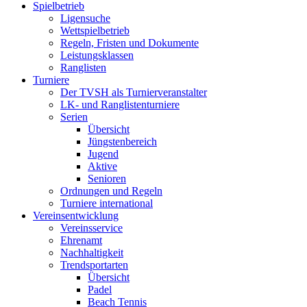
Spielbetrieb
Ligensuche
Wettspielbetrieb
Regeln, Fristen und Dokumente
Leistungsklassen
Ranglisten
Turniere
Der TVSH als Turnierveranstalter
LK- und Ranglistenturniere
Serien
Übersicht
Jüngstenbereich
Jugend
Aktive
Senioren
Ordnungen und Regeln
Turniere international
Vereinsentwicklung
Vereinsservice
Ehrenamt
Nachhaltigkeit
Trendsportarten
Übersicht
Padel
Beach Tennis