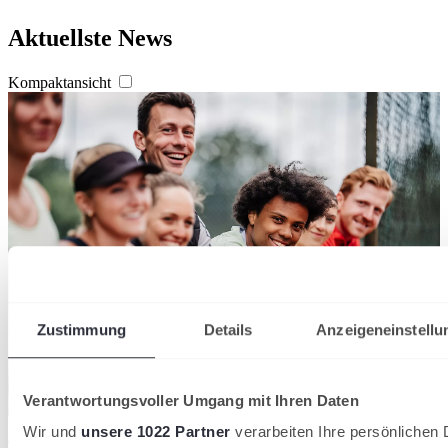
Aktuellste News
Kompaktansicht
Zustimmung
Details
Anzeigeneinstellu
Verantwortungsvoller Umgang mit Ihren Daten
Der DTB verzeichnet 2026 insgesamt 1.553.580 Mitglieder in 8.612
Wir und
unsere 1022 Partner
verarbeiten Ihre persönlichen D
Tennisvereinen