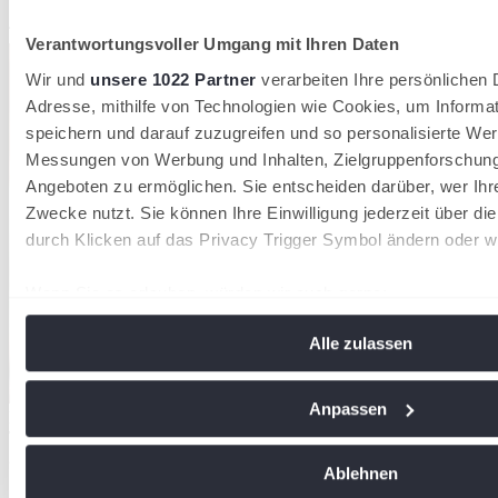
Tennisverband Schleswig-Holstein
Verantwortungsvoller Umgang mit Ihren Daten
Wir und
unsere 1022 Partner
verarbeiten Ihre persönlichen D
Adresse, mithilfe von Technologien wie Cookies, um Informa
speichern und darauf zuzugreifen und so personalisierte Wer
Messungen von Werbung und Inhalten, Zielgruppenforschun
Angeboten zu ermöglichen. Sie entscheiden darüber, wer Ihr
Zwecke nutzt. Sie können Ihre Einwilligung jederzeit über di
durch Klicken auf das Privacy Trigger Symbol ändern oder w
Wenn Sie es erlauben, würden wir auch gerne:
Informationen über Ihre geografische Lage erfassen, 
Alle zulassen
Meter genau sein können
Ihr Gerät durch aktives Scannen nach bestimmten Me
identifizieren
Anpassen
Der DTB verzeichnet 2026 insgesamt 1.553.580 Mitglieder in 8.612
Erfahren Sie mehr darüber, wie Ihre persönlichen Daten vera
Tennisvereinen
28/07/2026
Sie Ihre Präferenzen im
Abschnitt Einzelheiten
fest.
Ablehnen