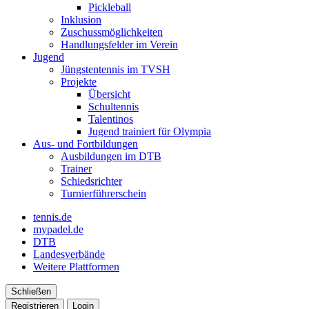
Pickleball
Inklusion
Zuschussmöglichkeiten
Handlungsfelder im Verein
Jugend
Jüngstentennis im TVSH
Projekte
Übersicht
Schultennis
Talentinos
Jugend trainiert für Olympia
Aus- und Fortbildungen
Ausbildungen im DTB
Trainer
Schiedsrichter
Turnierführerschein
tennis.de
mypadel.de
DTB
Landesverbände
Weitere Plattformen
Schließen
Registrieren
Login