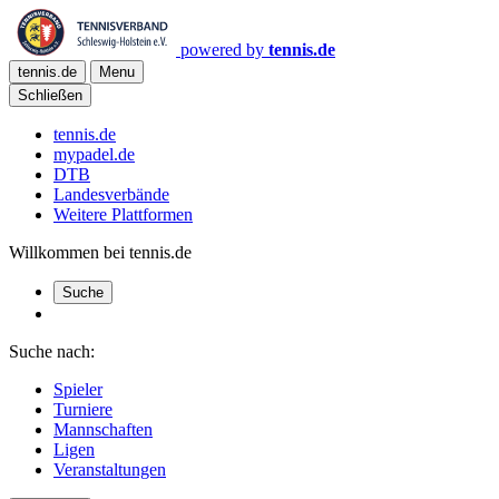
powered by
tennis.de
tennis.de
Menu
Schließen
tennis.de
mypadel.de
DTB
Landesverbände
Weitere Plattformen
Willkommen bei tennis.de
Suche
Suche nach:
Spieler
Turniere
Mannschaften
Ligen
Veranstaltungen