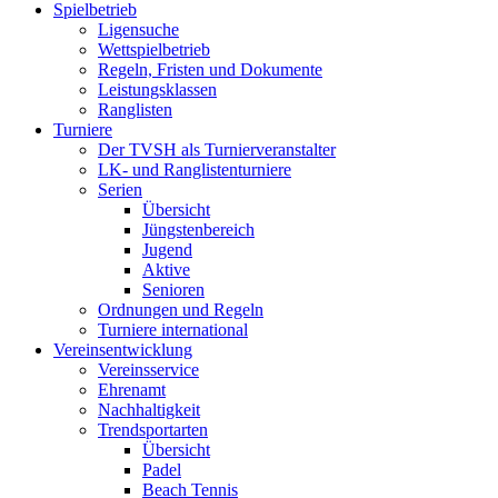
Spielbetrieb
Ligensuche
Wettspielbetrieb
Regeln, Fristen und Dokumente
Leistungsklassen
Ranglisten
Turniere
Der TVSH als Turnierveranstalter
LK- und Ranglistenturniere
Serien
Übersicht
Jüngstenbereich
Jugend
Aktive
Senioren
Ordnungen und Regeln
Turniere international
Vereinsentwicklung
Vereinsservice
Ehrenamt
Nachhaltigkeit
Trendsportarten
Übersicht
Padel
Beach Tennis