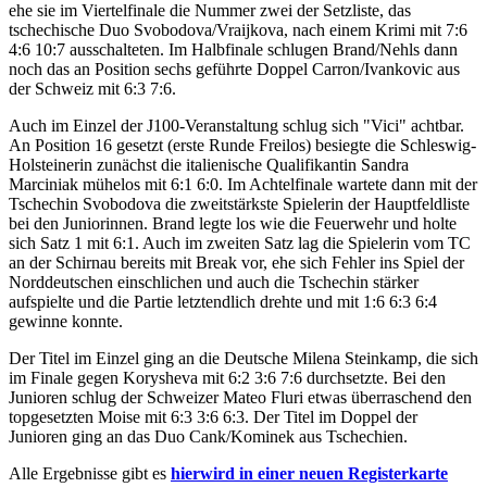
ehe sie im Viertelfinale die Nummer zwei der Setzliste, das
tschechische Duo Svobodova/Vraijkova, nach einem Krimi mit 7:6
4:6 10:7 ausschalteten. Im Halbfinale schlugen Brand/Nehls dann
noch das an Position sechs geführte Doppel Carron/Ivankovic aus
der Schweiz mit 6:3 7:6.
Auch im Einzel der J100-Veranstaltung schlug sich "Vici" achtbar.
An Position 16 gesetzt (erste Runde Freilos) besiegte die Schleswig-
Holsteinerin zunächst die italienische Qualifikantin Sandra
Marciniak mühelos mit 6:1 6:0. Im Achtelfinale wartete dann mit der
Tschechin Svobodova die zweitstärkste Spielerin der Hauptfeldliste
bei den Juniorinnen. Brand legte los wie die Feuerwehr und holte
sich Satz 1 mit 6:1. Auch im zweiten Satz lag die Spielerin vom TC
an der Schirnau bereits mit Break vor, ehe sich Fehler ins Spiel der
Norddeutschen einschlichen und auch die Tschechin stärker
aufspielte und die Partie letztendlich drehte und mit 1:6 6:3 6:4
gewinne konnte.
Der Titel im Einzel ging an die Deutsche Milena Steinkamp, die sich
im Finale gegen Korysheva mit 6:2 3:6 7:6 durchsetzte. Bei den
Junioren schlug der Schweizer Mateo Fluri etwas überraschend den
topgesetzten Moise mit 6:3 3:6 6:3. Der Titel im Doppel der
Junioren ging an das Duo Cank/Kominek aus Tschechien.
Alle Ergebnisse gibt es
hier
wird in einer neuen Registerkarte