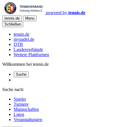
powered by
tennis.de
tennis.de
Menu
Schließen
tennis.de
mypadel.de
DTB
Landesverbände
Weitere Plattformen
Willkommen bei tennis.de
Suche
Suche nach:
Spieler
Turniere
Mannschaften
Ligen
Veranstaltungen