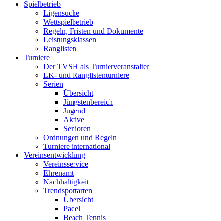
Spielbetrieb
Ligensuche
Wettspielbetrieb
Regeln, Fristen und Dokumente
Leistungsklassen
Ranglisten
Turniere
Der TVSH als Turnierveranstalter
LK- und Ranglistenturniere
Serien
Übersicht
Jüngstenbereich
Jugend
Aktive
Senioren
Ordnungen und Regeln
Turniere international
Vereinsentwicklung
Vereinsservice
Ehrenamt
Nachhaltigkeit
Trendsportarten
Übersicht
Padel
Beach Tennis