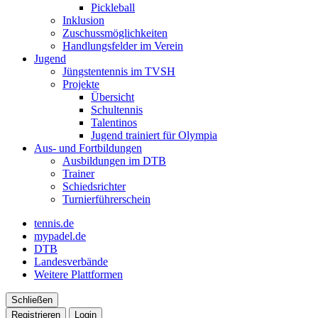
Pickleball
Inklusion
Zuschussmöglichkeiten
Handlungsfelder im Verein
Jugend
Jüngstentennis im TVSH
Projekte
Übersicht
Schultennis
Talentinos
Jugend trainiert für Olympia
Aus- und Fortbildungen
Ausbildungen im DTB
Trainer
Schiedsrichter
Turnierführerschein
tennis.de
mypadel.de
DTB
Landesverbände
Weitere Plattformen
Schließen
Registrieren
Login