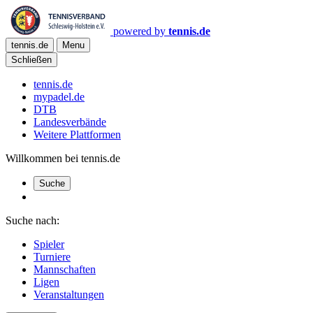
powered by
tennis.de
tennis.de
Menu
Schließen
tennis.de
mypadel.de
DTB
Landesverbände
Weitere Plattformen
Willkommen bei tennis.de
Suche
Suche nach:
Spieler
Turniere
Mannschaften
Ligen
Veranstaltungen