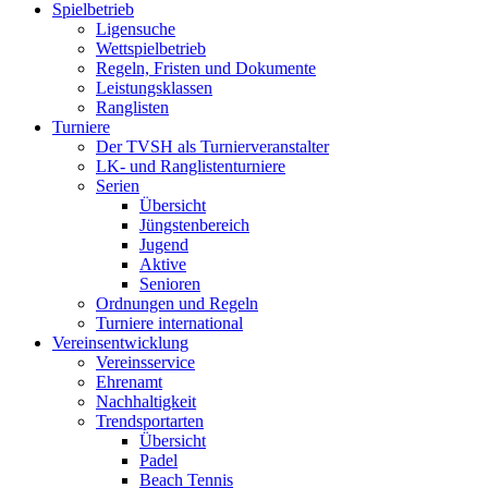
Spielbetrieb
Ligensuche
Wettspielbetrieb
Regeln, Fristen und Dokumente
Leistungsklassen
Ranglisten
Turniere
Der TVSH als Turnierveranstalter
LK- und Ranglistenturniere
Serien
Übersicht
Jüngstenbereich
Jugend
Aktive
Senioren
Ordnungen und Regeln
Turniere international
Vereinsentwicklung
Vereinsservice
Ehrenamt
Nachhaltigkeit
Trendsportarten
Übersicht
Padel
Beach Tennis