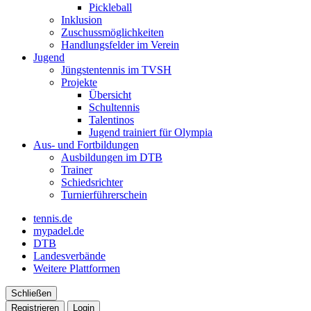
Pickleball
Inklusion
Zuschussmöglichkeiten
Handlungsfelder im Verein
Jugend
Jüngstentennis im TVSH
Projekte
Übersicht
Schultennis
Talentinos
Jugend trainiert für Olympia
Aus- und Fortbildungen
Ausbildungen im DTB
Trainer
Schiedsrichter
Turnierführerschein
tennis.de
mypadel.de
DTB
Landesverbände
Weitere Plattformen
Schließen
Registrieren
Login