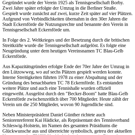
Gegründet wurde der Verein 1925 als Tennisgesellschaft Borby.
Zwei Jahre später erfolgte der Umzug in die Berliner Straße.
Gespielt wurde zunächst auf zwei, kurze Zeit später auf vier Plätzen.
Aufgrund von Verbindlichkeiten übernahm in den 30er Jahren die
Stadt Eckernförde die Nutzungsrechte und benannte den Verein in
Tennisgesellschaft Eckernförde um.
In Folge des 2. Weltkrieges und der Besetzung durch die britischen
Streitkräfte wurde die Tennisgesellschaft aufgelöst. Es folgte eine
Neugründung unter dem heutigen Vereinsnamen TC Blau-Gelb
Eckernförde.
Aus Kapazitätsgründen erfolgte Ende der 70er Jahre der Umzug in
den Lützowweg, wo auf sechs Plätzen gespielt werden konnte.
Interne Streitigkeiten führten 1978 zu einer Abspaltung und der
Gründung des benachbarten TC 78 Eckernförde. Es entstanden
weitere Plätze und auch eine Tennishalle wurden offiziell
eingeweiht. Ausgelöst durch den "Becker-Boom" hatte Blau-Gelb
Eckernförde zwischenzeitlich über 700 Mitglieder. Heute zählt der
Verein um die 250 Mitglieder, wovon 90 Jugendliche sind.
Neben Ministerpräsident Daniel Günther richtete auch
Seniorenreferent Kai Hädicke, als Repräsentant des Tennisverband
Schleswig-Holstein, im Namen des gesamten Präsidiums die
Glückwunsche aus und überreichte symbolisch, getreu der aktuellen