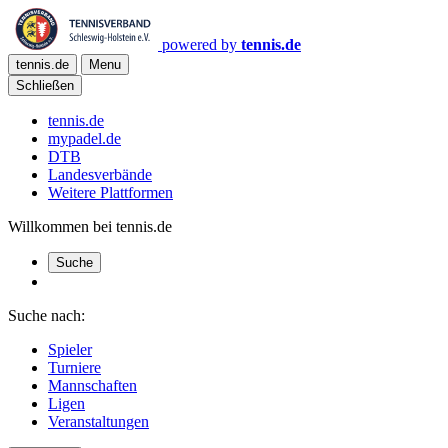
powered by
tennis.de
tennis.de
Menu
Schließen
tennis.de
mypadel.de
DTB
Landesverbände
Weitere Plattformen
Willkommen bei tennis.de
Suche
Suche nach:
Spieler
Turniere
Mannschaften
Ligen
Veranstaltungen