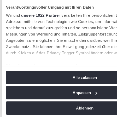
als in den Vorjahren
Verantwortungsvoller Umgang mit Ihren Daten
Deutscher Tennis Bund
Wir und
unsere 1022 Partner
verarbeiten Ihre persönlichen D
Adresse, mithilfe von Technologien wie Cookies, um Informa
speichern und darauf zuzugreifen und so personalisierte Wer
Messungen von Werbung und Inhalten, Zielgruppenforschun
Angeboten zu ermöglichen. Sie entscheiden darüber, wer Ihr
Zwecke nutzt. Sie können Ihre Einwilligung jederzeit über di
durch Klicken auf das Privacy Trigger Symbol ändern oder w
Wenn Sie es erlauben, würden wir auch gerne:
Informationen über Ihre geografische Lage erfassen, 
Alle zulassen
Meter genau sein können
Ihr Gerät durch aktives Scannen nach bestimmten Me
identifizieren
Anpassen
Erfahren Sie mehr darüber, wie Ihre persönlichen Daten vera
16/07/2026
Sie Ihre Präferenzen im
Abschnitt Einzelheiten
fest.
Ablehnen
Hamburg Ladies & Gents Cup: Aufruf für