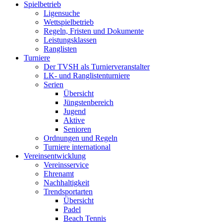
Spielbetrieb
Ligensuche
Wettspielbetrieb
Regeln, Fristen und Dokumente
Leistungsklassen
Ranglisten
Turniere
Der TVSH als Turnierveranstalter
LK- und Ranglistenturniere
Serien
Übersicht
Jüngstenbereich
Jugend
Aktive
Senioren
Ordnungen und Regeln
Turniere international
Vereinsentwicklung
Vereinsservice
Ehrenamt
Nachhaltigkeit
Trendsportarten
Übersicht
Padel
Beach Tennis