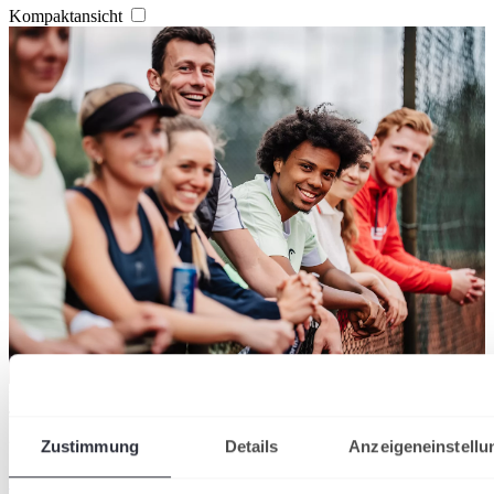
Kompaktansicht
Der DTB verzeichnet 2026 insgesamt 1.553.580 Mitglieder in 8.612
Tennisvereinen
28/07/2026
Zustimmung
Details
Anzeigeneinstellu
36.000 neue Mitglieder: Tennis wächst 2026 stärker