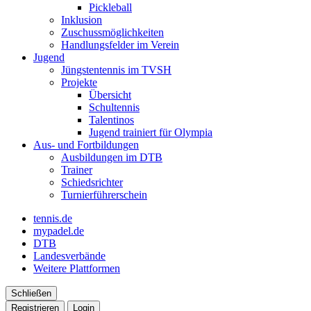
Pickleball
Inklusion
Zuschussmöglichkeiten
Handlungsfelder im Verein
Jugend
Jüngstentennis im TVSH
Projekte
Übersicht
Schultennis
Talentinos
Jugend trainiert für Olympia
Aus- und Fortbildungen
Ausbildungen im DTB
Trainer
Schiedsrichter
Turnierführerschein
tennis.de
mypadel.de
DTB
Landesverbände
Weitere Plattformen
Schließen
Registrieren
Login