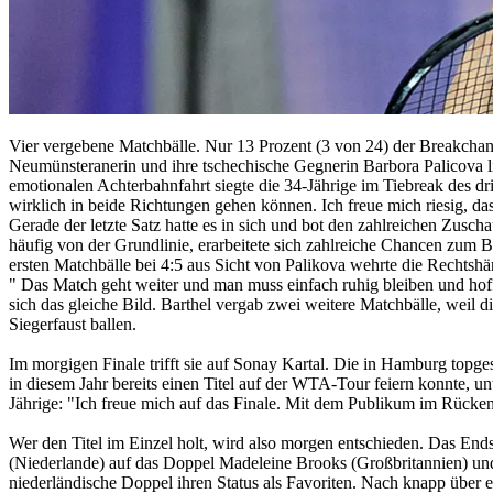
Vier vergebene Matchbälle. Nur 13 Prozent (3 von 24) der Breakchance
Neumünsteranerin und ihre tschechische Gegnerin Barbora Palicova li
emotionalen Achterbahnfahrt siegte die 34-Jährige im Tiebreak des dri
wirklich in beide Richtungen gehen können. Ich freue mich riesig, dass
Gerade der letzte Satz hatte es in sich und bot den zahlreichen Zusc
häufig von der Grundlinie, erarbeitete sich zahlreiche Chancen zum 
ersten Matchbälle bei 4:5 aus Sicht von Palikova wehrte die Rechtsh
" Das Match geht weiter und man muss einfach ruhig bleiben und hoffe
sich das gleiche Bild. Barthel vergab zwei weitere Matchbälle, weil d
Siegerfaust ballen.
Im morgigen Finale trifft sie auf Sonay Kartal. Die in Hamburg topge
in diesem Jahr bereits einen Titel auf der WTA-Tour feiern konnte, un
Jährige: "Ich freue mich auf das Finale. Mit dem Publikum im Rücken w
Wer den Titel im Einzel holt, wird also morgen entschieden. Das Ends
(Niederlande) auf das Doppel Madeleine Brooks (Großbritannien) und I
niederländische Doppel ihren Status als Favoriten. Nach knapp über ei