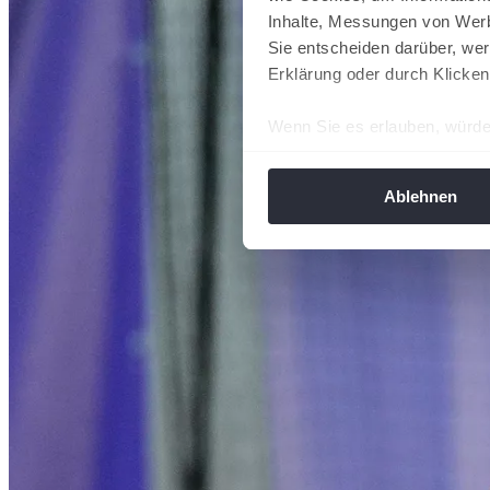
Inhalte, Messungen von Werb
Sie entscheiden darüber, wer
Erklärung oder durch Klicken
Wenn Sie es erlauben, würde
Informationen über Ih
Ihr Gerät durch aktiv
Ablehnen
Erfahren Sie mehr darüber, w
Einzelheiten
fest.
Wir verwenden Cookies, um I
und die Zugriffe auf unsere 
Website an unsere Partner fü
möglicherweise mit weiteren
der Dienste gesammelt habe
angepasst werden.