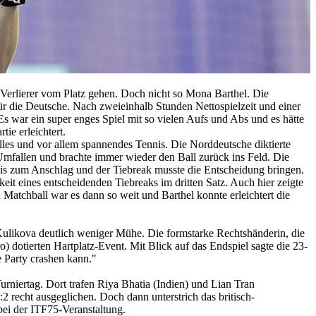
s Verlierer vom Platz gehen. Doch nicht so Mona Barthel. Die
ür die Deutsche. Nach zweieinhalb Stunden Nettospielzeit und einer
"Es war ein super enges Spiel mit so vielen Aufs und Abs und es hätte
tie erleichtert.
olles und vor allem spannendes Tennis. Die Norddeutsche diktierte
Umfallen und brachte immer wieder den Ball zurück ins Feld. Die
bis zum Anschlag und der Tiebreak musste die Entscheidung bringen.
it eines entscheidenden Tiebreaks im dritten Satz. Auch hier zeigte
 Matchball war es dann so weit und Barthel konnte erleichtert die
a Kulikova deutlich weniger Mühe. Die formstarke Rechtshänderin, die
o) dotierten Hartplatz-Event. Mit Blick auf das Endspiel sagte die 23-
ie Party crashen kann."
urniertag. Dort trafen Riya Bhatia (Indien) und Lian Tran
2 recht ausgeglichen. Doch dann unterstrich das britisch-
 bei der ITF75-Veranstaltung.