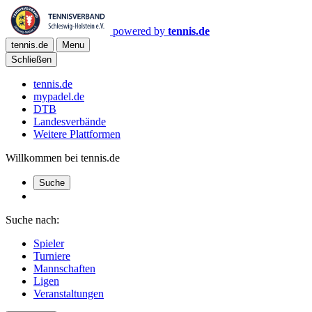
powered by
tennis.de
tennis.de
Menu
Schließen
tennis.de
mypadel.de
DTB
Landesverbände
Weitere Plattformen
Willkommen bei tennis.de
Suche
Suche nach:
Spieler
Turniere
Mannschaften
Ligen
Veranstaltungen