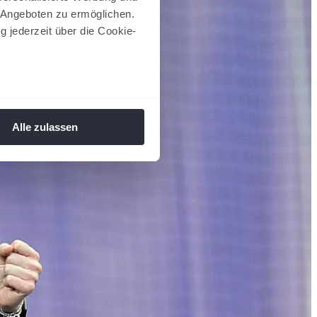
 Angeboten zu ermöglichen.
g jederzeit über die Cookie-
au sein können
zieren
Alle zulassen
hre Präferenzen im
Abschnitt
 Medien anbieten zu können
hrer Verwendung unserer
 führen diese Informationen
ie im Rahmen Ihrer Nutzung
 Footer aufgerufen und