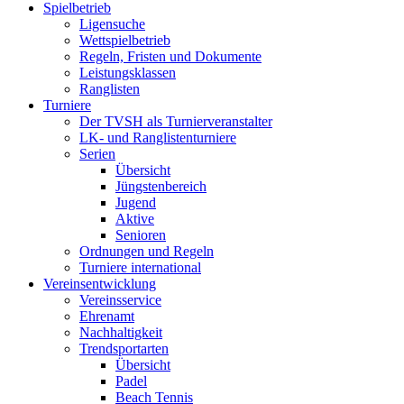
Spielbetrieb
Ligensuche
Wettspielbetrieb
Regeln, Fristen und Dokumente
Leistungsklassen
Ranglisten
Turniere
Der TVSH als Turnierveranstalter
LK- und Ranglistenturniere
Serien
Übersicht
Jüngstenbereich
Jugend
Aktive
Senioren
Ordnungen und Regeln
Turniere international
Vereinsentwicklung
Vereinsservice
Ehrenamt
Nachhaltigkeit
Trendsportarten
Übersicht
Padel
Beach Tennis