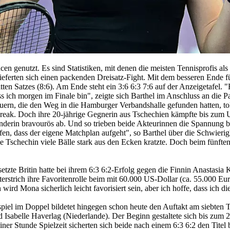
n genutzt. Es sind Statistiken, mit denen die meisten Tennisprofis al
eferten sich einen packenden Dreisatz-Fight. Mit dem besseren Ende f
tten Satzes (8:6). Am Ende steht ein 3:6 6:3 7:6 auf der Anzeigetafel. 
 ich morgen im Finale bin", zeigte sich Barthel im Anschluss an die Par
hauern, die den Weg in die Hamburger Verbandshalle gefunden hatten, t
Break. Doch ihre 20-jährige Gegnerin aus Tschechien kämpfte bis zum 
änderin bravourös ab. Und so trieben beide Akteurinnen die Spannung 
n, dass der eigene Matchplan aufgeht", so Barthel über die Schwierigke
ie Tschechin viele Bälle stark aus den Ecken kratzte. Doch beim fünften
setzte Britin hatte bei ihrem 6:3 6:2-Erfolg gegen die Finnin Anastasi
terstrich ihre Favoritenrolle beim mit 60.000 US-Dollar (ca. 55.000 Eur
ird Mona sicherlich leicht favorisiert sein, aber ich hoffe, dass ich d
piel im Doppel bildetet hingegen schon heute den Auftakt am siebten T
sabelle Haverlag (Niederlande). Der Beginn gestaltete sich bis zum 2:
ner Stunde Spielzeit sicherten sich beide nach einem 6:3 6:2 den Titel