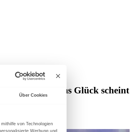
iel-Finale: "Das Glück scheint
Über Cookies
 mithilfe von Technologien
personalisierte Werbung und