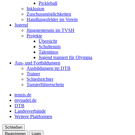
Pickleball
Inklusion
Zuschussmöglichkeiten
Handlungsfelder im Verein
Jugend
Jüngstentennis im TVSH
Projekte
Übersicht
Schultennis
Talentinos
Jugend trainiert für Olympia
Aus- und Fortbildungen
Ausbildungen im DTB
Trainer
Schiedsrichter
Turnierführerschein
tennis.de
mypadel.de
DTB
Landesverbände
Weitere Plattformen
Schließen
Registrieren
Login