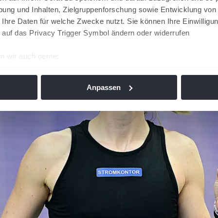
ung und Inhalten, Zielgruppenforschung sowie Entwicklung von
 Ihre Daten für welche Zwecke nutzt. Sie können Ihre Einwilligun
 auf das Privacy Trigger Symbol ändern oder widerrufen
n wir auch gerne:
re geografische Lage erfassen, welche bis auf einige Meter gen
es Scannen nach bestimmten Merkmalen (Fingerprinting) identifi
Anpassen
ie Ihre persönlichen Daten verarbeitet werden, und legen Sie I
nhalte und Anzeigen zu personalisieren, Funktionen für soziale
Website zu analysieren. Außerdem geben wir Informationen zu I
r soziale Medien, Werbung und Analysen weiter. Unsere Partner
 Daten zusammen, die Sie ihnen bereitgestellt haben oder die s
n. Die
Cookie-Einstellungen
können jederzeit über den Link im