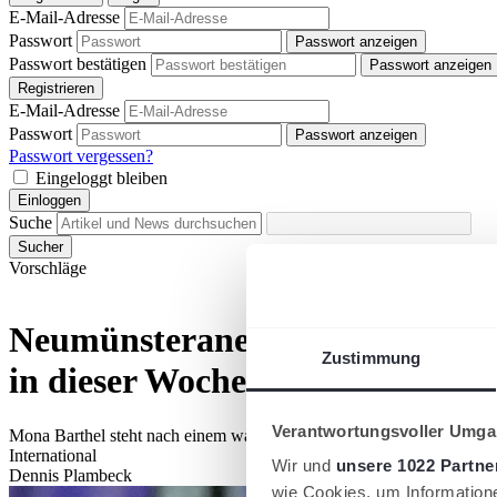
E-Mail-Adresse
Passwort
Passwort anzeigen
Passwort bestätigen
Passwort anzeigen
Registrieren
E-Mail-Adresse
Passwort
Passwort anzeigen
Passwort vergessen?
Eingeloggt bleiben
Einloggen
Suche
Sucher
Vorschläge
Neumünsteranerin Mona Barthel
Zustimmung
in dieser Woche irgendwie auf me
Verantwortungsvoller Umgan
Mona Barthel steht nach einem wahren Nerven-Krimi im Endspiel 
International
Wir und
unsere 1022 Partne
Dennis Plambeck
wie Cookies, um Information