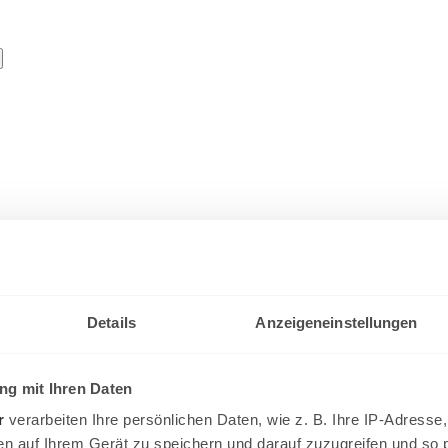
 nach Dreisatz-Krimi mit Heimsp
Details
Anzeigeneinstellungen
iner Seite zu sein."
g mit Ihren Daten
vom "Hamburg Henssler at Home Ladies Cup"
r
verarbeiten Ihre persönlichen Daten, wie z. B. Ihre IP-Adresse,
en auf Ihrem Gerät zu speichern und darauf zuzugreifen und so 