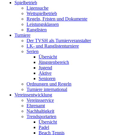
Spielbetrieb
Ligensuche
Wettspielbetrieb
Regeln, Fristen und Dokumente
Leistungsklassen
Ranglisten
Turniere
Der TVSH als Turnierveranstalter
LK- und Ranglistenturniere
Serien
Übersicht
Jüngstenbereich
Jugend
Aktive
Senioren
Ordnungen und Regeln
Turniere international
Vereinsentwicklung
Vereinsservice
Ehrenamt
Nachhaltigkeit
Trendsportarten
Übersicht
Padel
Beach Tennis