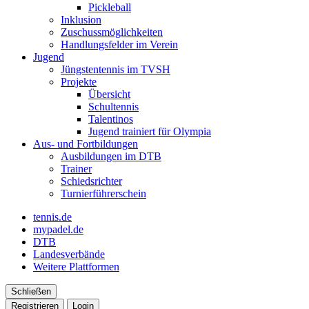
Pickleball
Inklusion
Zuschussmöglichkeiten
Handlungsfelder im Verein
Jugend
Jüngstentennis im TVSH
Projekte
Übersicht
Schultennis
Talentinos
Jugend trainiert für Olympia
Aus- und Fortbildungen
Ausbildungen im DTB
Trainer
Schiedsrichter
Turnierführerschein
tennis.de
mypadel.de
DTB
Landesverbände
Weitere Plattformen
Schließen
Registrieren
Login