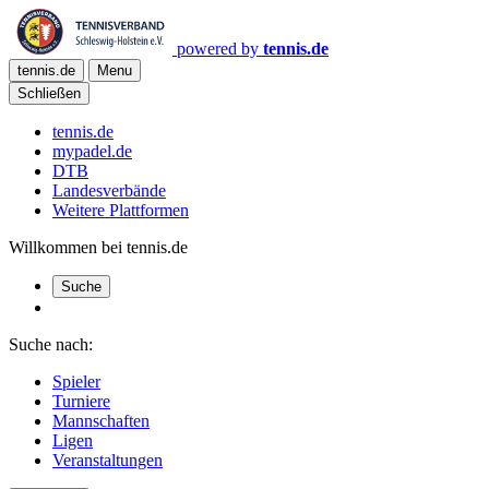
powered by
tennis.de
tennis.de
Menu
Schließen
tennis.de
mypadel.de
DTB
Landesverbände
Weitere Plattformen
Willkommen bei tennis.de
Suche
Suche nach:
Spieler
Turniere
Mannschaften
Ligen
Veranstaltungen