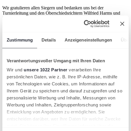
Wir gratulieren allen Siegern und bedanken uns bei der
Turnierleitung und den Oberschiedsrichtern Wilfried Harms und
Markus Malter für die souveräne Durchführung bei nicht immer
leichten Bedingungen.
Zustimmung
Details
Anzeigeneinstellungen
Über
Das sind die Nordostdeutschen Meister 2024:
Verantwortungsvoller Umgang mit Ihren Daten
Damen 30: 1. Platz: Christina Klinkert; 2. Platz: Ivonne Schilling
(Gruppe)
Wir und
unsere 1022 Partner
verarbeiten Ihre
persönlichen Daten, wie z. B. Ihre IP-Adresse, mithilfe
Damen 50: 1. Platz: Britta Tams; 2. Platz: Silke Evers (Gruppe)
von Technologien wie Cookies, um Informationen auf
Damen 55: Susanne Imes
6:0 6:0
Andrea Eberhard
Ihrem Gerät zu speichern und darauf zuzugreifen und so
personalisierte Werbung und Inhalte, Messungen von
Damen 60: Katharina Löwenfeld
6:2 6:7 10:7
Ute Jansen
Werbung und Inhalten, Zielgruppenforschung sowie
Entwicklung von Angeboten zu ermöglichen. Sie
Herren 40: 1. Platz: Jan Wortelker; 2. Platz: Dirk Tiedemann
entscheiden darüber, wer Ihre Daten für welche Zwecke
(Gruppe)
nutzt. Sie können Ihre Einwilligung jederzeit über die