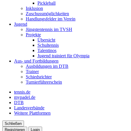
Pickleball
Inklusion
Zuschussmöglichkeiten
Handlungsfelder im Verein
Jugend
Jüngstentennis im TVSH
Projekte
Übersicht
Schultennis
Talentinos
Jugend trainiert für Olympia
Aus- und Fortbildungen
Ausbildungen im DTB
Trainer
Schiedsrichter
Turnierführerschein
tennis.de
mypadel.de
DTB
Landesverbände
Weitere Plattformen
Schließen
Registrieren
Login