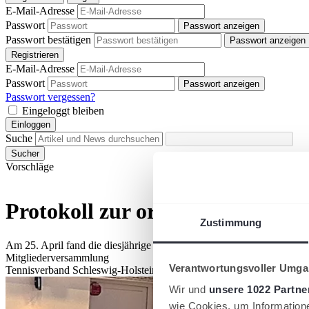
E-Mail-Adresse
Passwort
Passwort anzeigen
Passwort bestätigen
Passwort anzeigen
Registrieren
E-Mail-Adresse
Passwort
Passwort anzeigen
Passwort vergessen?
Eingeloggt bleiben
Einloggen
Suche
Sucher
Vorschläge
Protokoll zur ordentlichen Mit
Zustimmung
Am 25. April fand die diesjährige ordentliche Mitgliederversammlung 
Mitgliederversammlung
Verantwortungsvoller Umgan
Tennisverband Schleswig-Holstein
Wir und
unsere 1022 Partne
wie Cookies, um Information