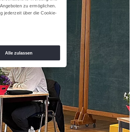
 Angeboten zu ermöglichen.
g jederzeit über die Cookie-
au sein können
zieren
Alle zulassen
hre Präferenzen im
Abschnitt
 Medien anbieten zu können
hrer Verwendung unserer
 führen diese Informationen
ie im Rahmen Ihrer Nutzung
 Footer aufgerufen und