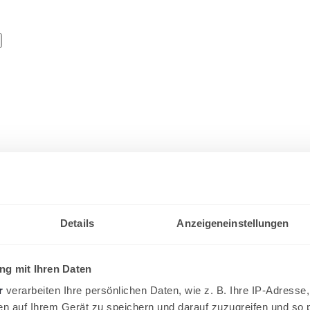
gliederversammlung 2026
Details
Anzeigeneinstellungen
vom Tennisverband Schleswig-Holstein statt. Mit dem heutigen Tag wird 
g mit Ihren Daten
r
verarbeiten Ihre persönlichen Daten, wie z. B. Ihre IP-Adresse,
en auf Ihrem Gerät zu speichern und darauf zuzugreifen und so 