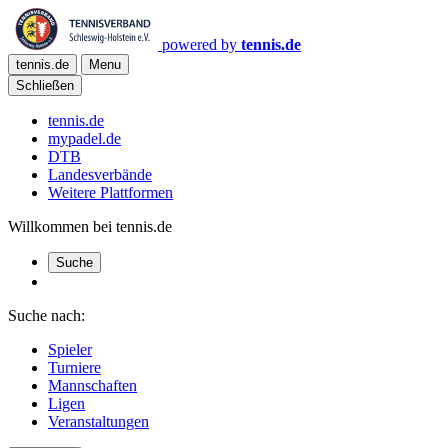
powered by
tennis.de
tennis.de
Menu
Schließen
tennis.de
mypadel.de
DTB
Landesverbände
Weitere Plattformen
Willkommen bei tennis.de
Suche
Suche nach:
Spieler
Turniere
Mannschaften
Ligen
Veranstaltungen