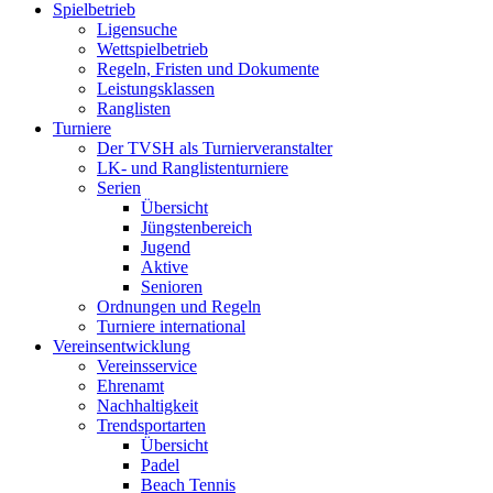
Spielbetrieb
Ligensuche
Wettspielbetrieb
Regeln, Fristen und Dokumente
Leistungsklassen
Ranglisten
Turniere
Der TVSH als Turnierveranstalter
LK- und Ranglistenturniere
Serien
Übersicht
Jüngstenbereich
Jugend
Aktive
Senioren
Ordnungen und Regeln
Turniere international
Vereinsentwicklung
Vereinsservice
Ehrenamt
Nachhaltigkeit
Trendsportarten
Übersicht
Padel
Beach Tennis