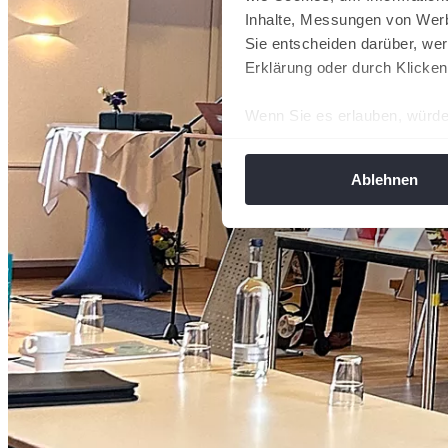
Inhalte, Messungen von Werb
Sie entscheiden darüber, wer
Erklärung oder durch Klicken
Wenn Sie es erlauben, würde
Informationen über Ih
Ihr Gerät durch aktiv
Ablehnen
Erfahren Sie mehr darüber, w
Einzelheiten
fest.
Wir verwenden Cookies, um I
und die Zugriffe auf unsere 
Website an unsere Partner fü
möglicherweise mit weiteren
der Dienste gesammelt habe
angepasst werden.