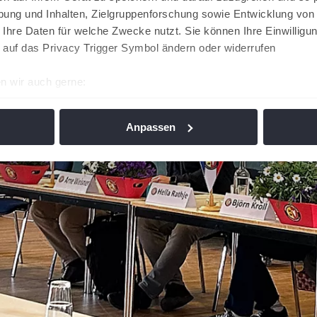
ung und Inhalten, Zielgruppenforschung sowie Entwicklung von
 Ihre Daten für welche Zwecke nutzt. Sie können Ihre Einwilligun
 auf das Privacy Trigger Symbol ändern oder widerrufen
n wir auch gerne:
re geografische Lage erfassen, welche bis auf einige Meter gen
es Scannen nach bestimmten Merkmalen (Fingerprinting) identifi
Anpassen
ie Ihre persönlichen Daten verarbeitet werden, und legen Sie I
nhalte und Anzeigen zu personalisieren, Funktionen für soziale
Website zu analysieren. Außerdem geben wir Informationen zu I
r soziale Medien, Werbung und Analysen weiter. Unsere Partner
 Daten zusammen, die Sie ihnen bereitgestellt haben oder die s
n. Die
Cookie-Einstellungen
können jederzeit über den Link im