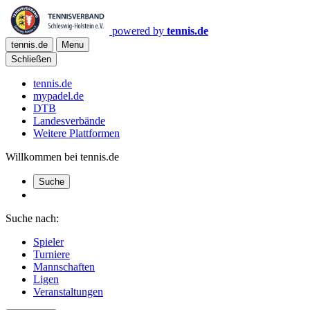
powered by
tennis.de
tennis.de
Menu
Schließen
tennis.de
mypadel.de
DTB
Landesverbände
Weitere Plattformen
Willkommen bei tennis.de
Suche
Suche nach:
Spieler
Turniere
Mannschaften
Ligen
Veranstaltungen