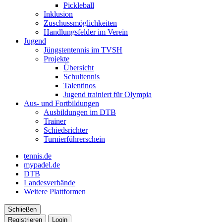
Pickleball
Inklusion
Zuschussmöglichkeiten
Handlungsfelder im Verein
Jugend
Jüngstentennis im TVSH
Projekte
Übersicht
Schultennis
Talentinos
Jugend trainiert für Olympia
Aus- und Fortbildungen
Ausbildungen im DTB
Trainer
Schiedsrichter
Turnierführerschein
tennis.de
mypadel.de
DTB
Landesverbände
Weitere Plattformen
Schließen
Registrieren
Login