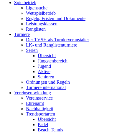
Spielbetrieb
Ligensuche
Wettspielbetrieb
Regeln, Fristen und Dokumente
Leistungsklassen
Ranglisten
Turniere
Der TVSH als Turnierveranstalter
LK- und Ranglistenturniere
Serien
Übersicht
Jüngstenbereich
Jugend
Aktive
Senioren
Ordnungen und Regeln
Turniere international
Vereinsentwicklung
Vereinsservice
Ehrenamt
Nachhaltigkeit
Trendsportarten
Übersicht
Padel
Beach Tennis