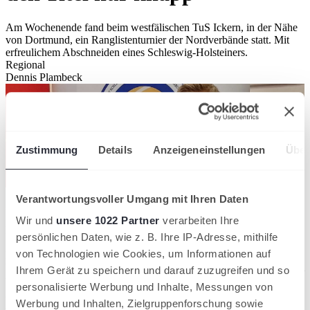
Am Wochenende fand beim westfälischen TuS Ickern, in der Nähe
von Dortmund, ein Ranglistenturnier der Nordverbände statt. Mit
erfreulichem Abschneiden eines Schleswig-Holsteiners.
Regional
Dennis Plambeck
Zustimmung
Details
Anzeigeneinstellungen
Über
Verantwortungsvoller Umgang mit Ihren Daten
Wir und
unsere 1022 Partner
verarbeiten Ihre
Der Ärger über die Niederlage wich schnell dem Stolz über das
persönlichen Daten, wie z. B. Ihre IP-Adresse, mithilfe
Erreichte. Constantin Kästner hat beim Ranglistenturnier der
von Technologien wie Cookies, um Informationen auf
Nordverbände in der Konkurrenz U12 einen starken zweiten Platz
belegt. Der Spieler vom NTSV Strand 08 musste sich im Finale dem
Ihrem Gerät zu speichern und darauf zuzugreifen und so
topgesetzten Nikita Rung (TK Blau-Gold Steglitz, TVBB)
personalisierte Werbung und Inhalte, Messungen von
geschlagen geben. 4:6 2:6 hieß es am Ende aus Constantins Sicht.
Werbung und Inhalten, Zielgruppenforschung sowie
Auf dem Weg ins Endspiel blieb der Norddeutsche, der an Position