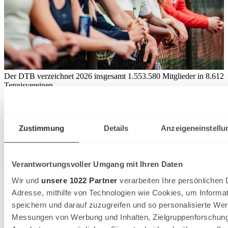
Der DTB verzeichnet 2026 insgesamt 1.553.580 Mitglieder in 8.612
Tennisvereinen
28/07/2026
36.000 neue Mitglieder: Tennis wächst 2026 stärker
als in den Vorjahren
Zustimmung
Details
Anzeigeneinstellu
Deutscher Tennis Bund
Verantwortungsvoller Umgang mit Ihren Daten
Wir und
unsere 1022 Partner
verarbeiten Ihre persönlichen D
Adresse, mithilfe von Technologien wie Cookies, um Informa
speichern und darauf zuzugreifen und so personalisierte Wer
Messungen von Werbung und Inhalten, Zielgruppenforschun