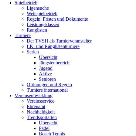
Spielbetrieb
Ligensuche
Wettspielbetrieb
Regeln, Fristen und Dokumente
Leistungsklassen
Ranglisten
Turniere
Der TVSH als Turnierveranstalter
LK- und Ranglistenturniere
Serien
Übersicht
Jüngstenbereich
Jugend
Aktive
Senioren
Ordnungen und Regeln
Turniere international
Vereinsentwicklung
Vereinsservice
Ehrenamt
Nachhaltigkeit
Trendsportarten
Übersicht
Padel
Beach Tennis