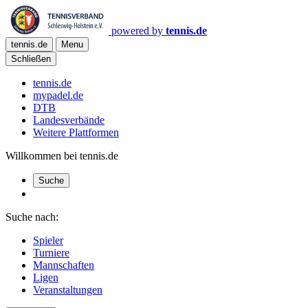
powered by
tennis.de
tennis.de
Menu
Schließen
tennis.de
mypadel.de
DTB
Landesverbände
Weitere Plattformen
Willkommen bei tennis.de
Suche
Suche nach:
Spieler
Turniere
Mannschaften
Ligen
Veranstaltungen