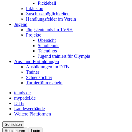
Pickleball
Inklusion
Zuschussmöglichkeiten
Handlungsfelder im Verein
Jugend
Jüngstentennis im TVSH
Projekte
Übersicht
Schultennis
Talentinos
Jugend trainiert für Olympia
Aus- und Fortbildungen
Ausbildungen im DTB
Trainer
Schiedsrichter
Turnierführerschein
tennis.de
mypadel.de
DTB
Landesverbände
Weitere Plattformen
Schließen
Registrieren
Login