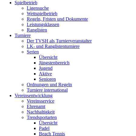
Spielbetrieb
Ligensuche
Wettspielbetrieb
Regeln, Fristen und Dokumente
Leistungsklassen
Ranglisten
Turniere
Der TVSH als Turnierveranstalter
LK- und Ranglistenturniere
Serien
Übersicht
Jüngstenbereich
Jugend
Aktive
Senioren
Ordnungen und Regeln
Turniere international
Vereinsentwicklung
Vereinsservice
Ehrenamt
Nachhaltigkeit
Trendsportarten
Übersicht
Padel
Beach Tennis