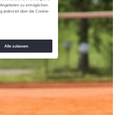
 Angeboten zu ermöglichen.
g jederzeit über die Cookie-
au sein können
zieren
Alle zulassen
hre Präferenzen im
Abschnitt
 Medien anbieten zu können
hrer Verwendung unserer
 führen diese Informationen
ie im Rahmen Ihrer Nutzung
 Footer aufgerufen und