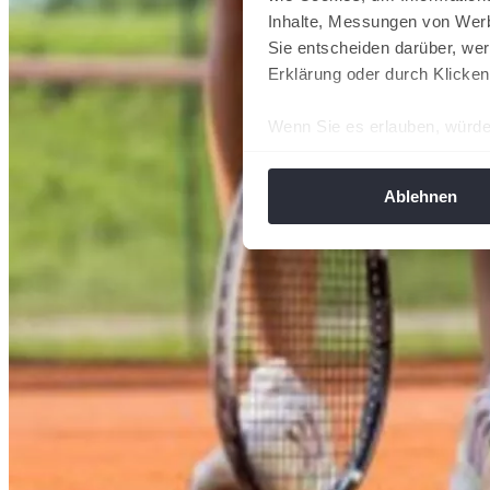
Inhalte, Messungen von Werb
Sie entscheiden darüber, wer
Erklärung oder durch Klicken
Wenn Sie es erlauben, würde
Informationen über Ih
Ihr Gerät durch aktiv
Ablehnen
Erfahren Sie mehr darüber, w
Einzelheiten
fest.
Wir verwenden Cookies, um I
und die Zugriffe auf unsere 
Website an unsere Partner fü
möglicherweise mit weiteren
der Dienste gesammelt habe
angepasst werden.