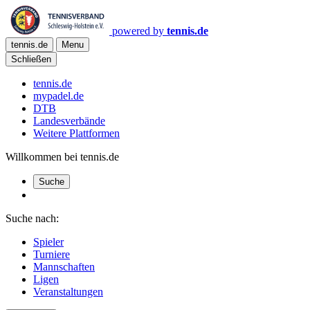
powered by
tennis.de
tennis.de
Menu
Schließen
tennis.de
mypadel.de
DTB
Landesverbände
Weitere Plattformen
Willkommen bei tennis.de
Suche
Suche nach:
Spieler
Turniere
Mannschaften
Ligen
Veranstaltungen