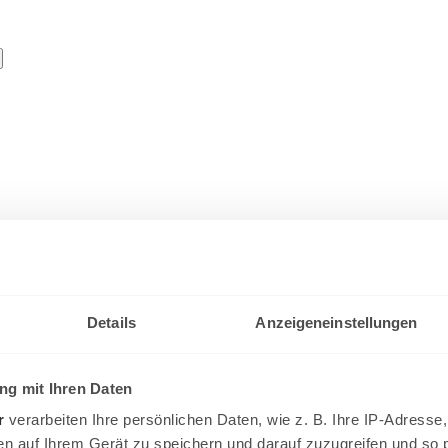
timmungen und Staffeleinteilung
Details
Anzeigeneinstellungen
eint, so wirft die Sommersaison 2024 bereits ihre Schatten voraus. Ab
g mit Ihren Daten
r
verarbeiten Ihre persönlichen Daten, wie z. B. Ihre IP-Adresse,
en auf Ihrem Gerät zu speichern und darauf zuzugreifen und so 