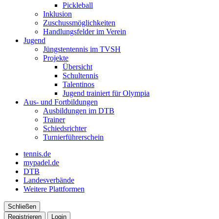
Pickleball
Inklusion
Zuschussmöglichkeiten
Handlungsfelder im Verein
Jugend
Jüngstentennis im TVSH
Projekte
Übersicht
Schultennis
Talentinos
Jugend trainiert für Olympia
Aus- und Fortbildungen
Ausbildungen im DTB
Trainer
Schiedsrichter
Turnierführerschein
tennis.de
mypadel.de
DTB
Landesverbände
Weitere Plattformen
Schließen
Registrieren
Login