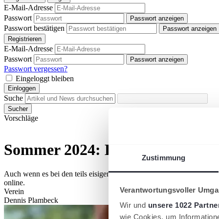
E-Mail-Adresse
Passwort
Passwort anzeigen
Passwort bestätigen
Passwort anzeigen
Registrieren
E-Mail-Adresse
Passwort
Passwort anzeigen
Passwort vergessen?
Eingeloggt bleiben
Einloggen
Suche
Sucher
Vorschläge
Sommer 2024: Durchführungsbes
Zustimmung
Auch wenn es bei den teils eisigen Temperaturen noch weit weg ersch
online.
Verantwortungsvoller Umgan
Verein
Dennis Plambeck
Wir und
unsere 1022 Partne
wie Cookies, um Information