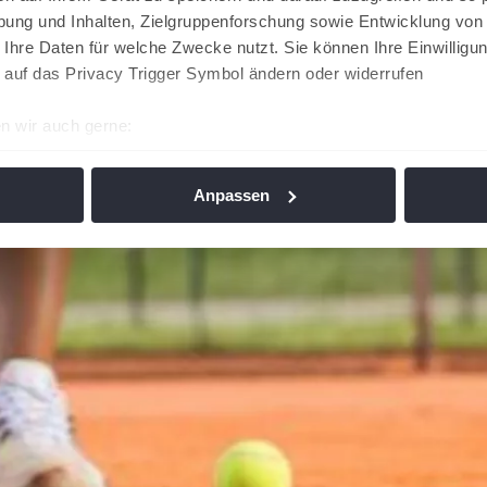
ung und Inhalten, Zielgruppenforschung sowie Entwicklung von
 Ihre Daten für welche Zwecke nutzt. Sie können Ihre Einwilligun
 auf das Privacy Trigger Symbol ändern oder widerrufen
n wir auch gerne:
re geografische Lage erfassen, welche bis auf einige Meter gen
es Scannen nach bestimmten Merkmalen (Fingerprinting) identifi
Anpassen
ie Ihre persönlichen Daten verarbeitet werden, und legen Sie I
nhalte und Anzeigen zu personalisieren, Funktionen für soziale
Website zu analysieren. Außerdem geben wir Informationen zu I
r soziale Medien, Werbung und Analysen weiter. Unsere Partner
 Daten zusammen, die Sie ihnen bereitgestellt haben oder die s
n. Die
Cookie-Einstellungen
können jederzeit über den Link im