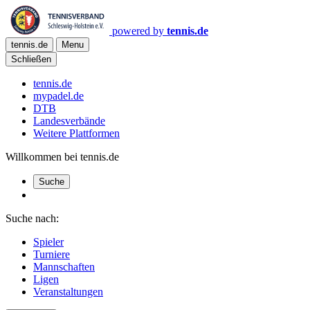
powered by
tennis.de
tennis.de
Menu
Schließen
tennis.de
mypadel.de
DTB
Landesverbände
Weitere Plattformen
Willkommen bei tennis.de
Suche
Suche nach:
Spieler
Turniere
Mannschaften
Ligen
Veranstaltungen