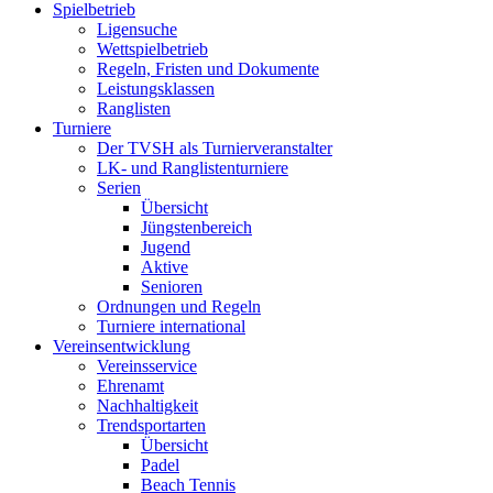
Spielbetrieb
Ligensuche
Wettspielbetrieb
Regeln, Fristen und Dokumente
Leistungsklassen
Ranglisten
Turniere
Der TVSH als Turnierveranstalter
LK- und Ranglistenturniere
Serien
Übersicht
Jüngstenbereich
Jugend
Aktive
Senioren
Ordnungen und Regeln
Turniere international
Vereinsentwicklung
Vereinsservice
Ehrenamt
Nachhaltigkeit
Trendsportarten
Übersicht
Padel
Beach Tennis