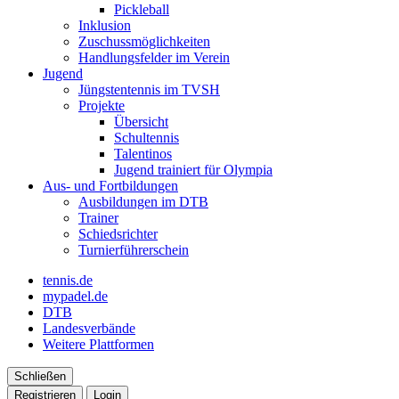
Pickleball
Inklusion
Zuschussmöglichkeiten
Handlungsfelder im Verein
Jugend
Jüngstentennis im TVSH
Projekte
Übersicht
Schultennis
Talentinos
Jugend trainiert für Olympia
Aus- und Fortbildungen
Ausbildungen im DTB
Trainer
Schiedsrichter
Turnierführerschein
tennis.de
mypadel.de
DTB
Landesverbände
Weitere Plattformen
Schließen
Registrieren
Login