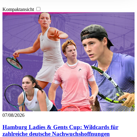
Abschnitt Einzelheiten
fest.
Kompaktansicht
Wir verwenden Cookies, um Inhalte und Anzeigen zu
personalisieren, Funktionen für soziale Medien anbieten
zu können und die Zugriffe auf unsere Website zu
analysieren. Außerdem geben wir Informationen zu Ihrer
Verwendung unserer Website an unsere Partner für
soziale Medien, Werbung und Analysen weiter. Unsere
Partner führen diese Informationen möglicherweise mit
weiteren Daten zusammen, die Sie ihnen bereitgestellt
haben oder die sie im Rahmen Ihrer Nutzung der Dienste
gesammelt haben. Die
Cookie-Einstellungen
können
jederzeit über den Link im Footer aufgerufen und
angepasst werden.
07/08/2026
Hamburg Ladies & Gents Cup: Wildcards für
zahlreiche deutsche Nachwuchshoffnungen