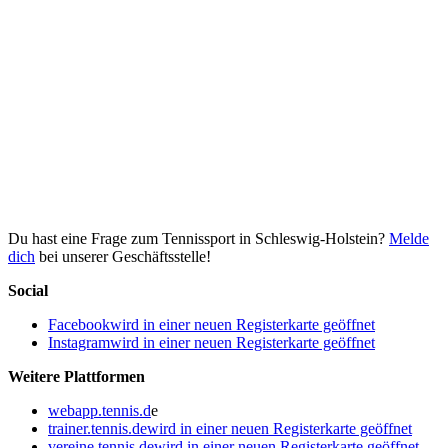
Du hast eine Frage zum Tennissport in Schleswig-Holstein?
Melde
dich
bei unserer Geschäftsstelle!
Social
Facebook
wird in einer neuen Registerkarte geöffnet
Instagram
wird in einer neuen Registerkarte geöffnet
Weitere Plattformen
webapp.tennis.d
e
trainer.tennis.de
wird in einer neuen Registerkarte geöffnet
vereine.tennis.de
wird in einer neuen Registerkarte geöffnet