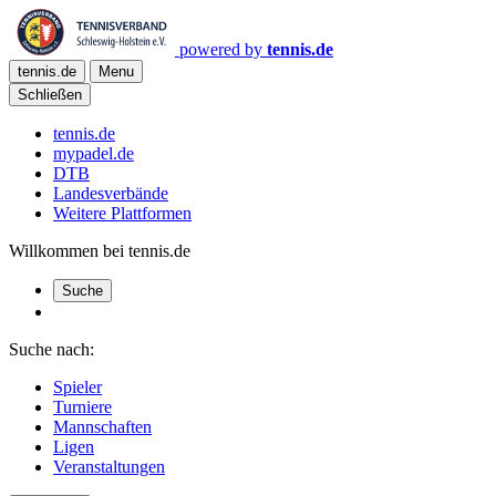
powered by
tennis.de
tennis.de
Menu
Schließen
tennis.de
mypadel.de
DTB
Landesverbände
Weitere Plattformen
Willkommen bei tennis.de
Suche
Suche nach:
Spieler
Turniere
Mannschaften
Ligen
Veranstaltungen