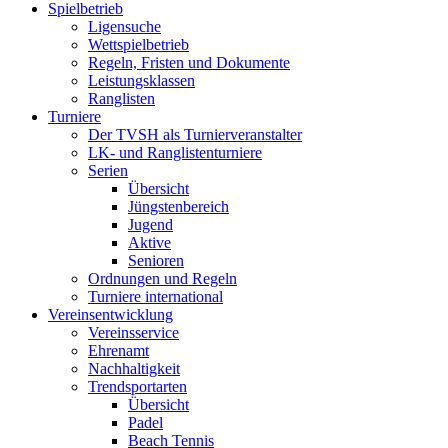
Spielbetrieb
Ligensuche
Wettspielbetrieb
Regeln, Fristen und Dokumente
Leistungsklassen
Ranglisten
Turniere
Der TVSH als Turnierveranstalter
LK- und Ranglistenturniere
Serien
Übersicht
Jüngstenbereich
Jugend
Aktive
Senioren
Ordnungen und Regeln
Turniere international
Vereinsentwicklung
Vereinsservice
Ehrenamt
Nachhaltigkeit
Trendsportarten
Übersicht
Padel
Beach Tennis