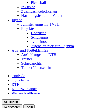
Pickleball
Inklusion
Zuschussmöglichkeiten
Handlungsfelder im Verein
Jugend
Jüngstentennis im TVSH
Projekte
Übersicht
Schultennis
Talentinos
Jugend trainiert für Olympia
Aus- und Fortbildungen
Ausbildungen im DTB
Trainer
Schiedsrichter
Turnierführerschein
tennis.de
mypadel.de
DTB
Landesverbände
Weitere Plattformen
Schließen
Registrieren
Login