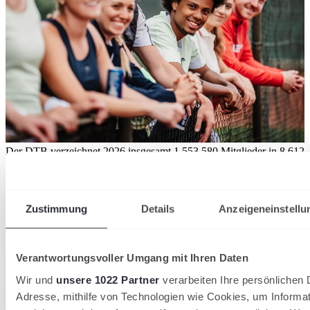
Der DTB verzeichnet 2026 insgesamt 1.553.580 Mitglieder in 8.612
Tennisvereinen
28/07/2026
36.000 neue Mitglieder: Tennis wächst 2026 stärker
Zustimmung
Details
Anzeigeneinstellu
als in den Vorjahren
Deutscher Tennis Bund
Verantwortungsvoller Umgang mit Ihren Daten
Wir und
unsere 1022 Partner
verarbeiten Ihre persönlichen D
Adresse, mithilfe von Technologien wie Cookies, um Informa