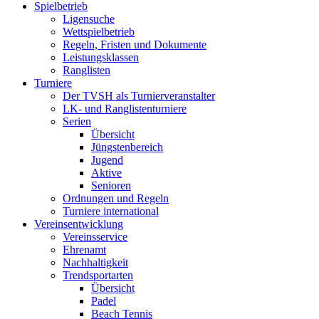
Spielbetrieb
Ligensuche
Wettspielbetrieb
Regeln, Fristen und Dokumente
Leistungsklassen
Ranglisten
Turniere
Der TVSH als Turnierveranstalter
LK- und Ranglistenturniere
Serien
Übersicht
Jüngstenbereich
Jugend
Aktive
Senioren
Ordnungen und Regeln
Turniere international
Vereinsentwicklung
Vereinsservice
Ehrenamt
Nachhaltigkeit
Trendsportarten
Übersicht
Padel
Beach Tennis