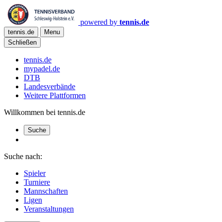
powered by
tennis.de
tennis.de
Menu
Schließen
tennis.de
mypadel.de
DTB
Landesverbände
Weitere Plattformen
Willkommen bei tennis.de
Suche
Suche nach:
Spieler
Turniere
Mannschaften
Ligen
Veranstaltungen