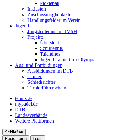
Pickleball
Inklusion
Zuschussmöglichkeiten
Handlungsfelder im Verein
Jugend
Jüngstentennis im TVSH
Projekte
Übersicht
Schultennis
Talentinos
Jugend trainiert für Olympia
Aus- und Fortbildungen
Ausbildungen im DTB
Trainer
Schiedsrichter
Turnierführerschein
tennis.de
mypadel.de
DTB
Landesverbände
Weitere Plattformen
Schließen
Registrieren
Login