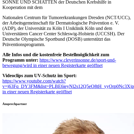
SONNE UND SCHATTEN der Deutschen Krebshilfe in
Kooperation mit dem
Nationalen Centrum für Tumorerkrankungen Dresden (NCT/UCC),
der Arbeitsgemeinschaft für Dermatologische Prävention e. V.
(ADP), der Universität zu Köln I Uniklinik Köln und dem
Universitären Cancer Center Schleswig-Holstein (UCCSH). Der
Deutsche Olympische Sportbund (DOSB) unterstützt das
Präventionsprogramm.
Alle Infos und die kostenfreie Bestellmöglichkeit zum
Programm unter:
https://www.cleverinsonne.de/sport-und-
bewegung/
wird in einer neuen Registerkarte geöffnet
Videoclips zum UV-Schutz im Sport:
https://www.youtube.com/watch?
v=j63Fq_DY3FM&list=PLBE6ieyNl2s12Q5eO8tH_yyOrp0Nc3Xjp
in einer neuen Registerkarte geöffnet
Ansprechpartner