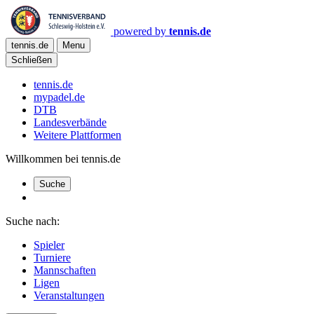
powered by
tennis.de
tennis.de
Menu
Schließen
tennis.de
mypadel.de
DTB
Landesverbände
Weitere Plattformen
Willkommen bei tennis.de
Suche
Suche nach:
Spieler
Turniere
Mannschaften
Ligen
Veranstaltungen