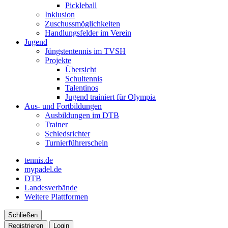
Pickleball
Inklusion
Zuschussmöglichkeiten
Handlungsfelder im Verein
Jugend
Jüngstentennis im TVSH
Projekte
Übersicht
Schultennis
Talentinos
Jugend trainiert für Olympia
Aus- und Fortbildungen
Ausbildungen im DTB
Trainer
Schiedsrichter
Turnierführerschein
tennis.de
mypadel.de
DTB
Landesverbände
Weitere Plattformen
Schließen
Registrieren
Login