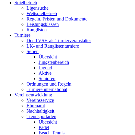
Spielbetrieb
Ligensuche
Wettspielbetrieb
Regeln, Fristen und Dokumente
Leistungsklassen
Ranglisten
Turniere
Der TVSH als Turnierveranstalter
LK- und Ranglistenturniere
Serien
Übersicht
Jüngstenbereich
Jugend
Aktive
Senioren
Ordnungen und Regeln
Turniere international
Vereinsentwicklung
Vereinsservice
Ehrenamt
Nachhaltigkeit
Trendsportarten
Übersicht
Padel
Beach Tennis