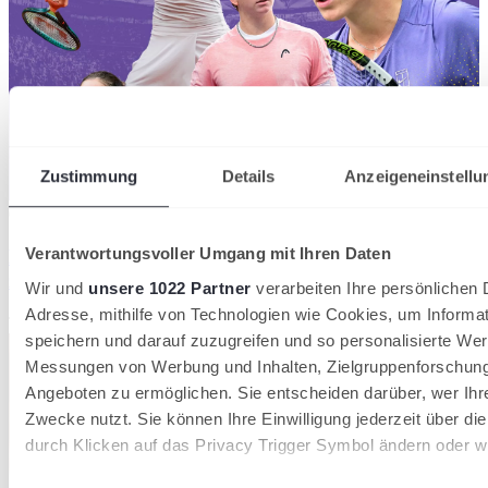
Zustimmung
Details
Anzeigeneinstellu
07/08/2026
Verantwortungsvoller Umgang mit Ihren Daten
Hamburg Ladies & Gents Cup: Wildcards für
zahlreiche deutsche Nachwuchshoffnungen
Wir und
unsere 1022 Partner
verarbeiten Ihre persönlichen D
Adresse, mithilfe von Technologien wie Cookies, um Informa
Tennisverband Schleswig-Holstein
speichern und darauf zuzugreifen und so personalisierte Wer
Messungen von Werbung und Inhalten, Zielgruppenforschun
Angeboten zu ermöglichen. Sie entscheiden darüber, wer Ihr
Zwecke nutzt. Sie können Ihre Einwilligung jederzeit über di
durch Klicken auf das Privacy Trigger Symbol ändern oder w