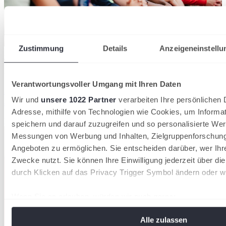
Zustimmung
Details
Anzeigeneinstellu
Der DTB verzeichnet 2026 insgesamt 1.553.580 Mitglieder in 8.612
Tennisvereinen
28/07/2026
Verantwortungsvoller Umgang mit Ihren Daten
36.000 neue Mitglieder: Tennis wächst 2026 stärker
Wir und
unsere 1022 Partner
verarbeiten Ihre persönlichen D
als in den Vorjahren
Adresse, mithilfe von Technologien wie Cookies, um Informa
Deutscher Tennis Bund
speichern und darauf zuzugreifen und so personalisierte Wer
Messungen von Werbung und Inhalten, Zielgruppenforschun
Angeboten zu ermöglichen. Sie entscheiden darüber, wer Ihr
Zwecke nutzt. Sie können Ihre Einwilligung jederzeit über di
durch Klicken auf das Privacy Trigger Symbol ändern oder w
Wenn Sie es erlauben, würden wir auch gerne:
Informationen über Ihre geografische Lage erfassen, 
Alle zulassen
Meter genau sein können