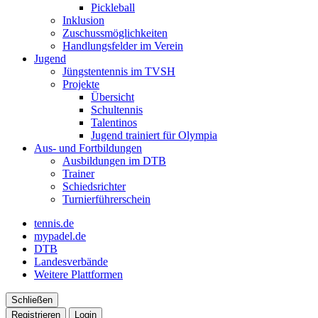
Pickleball
Inklusion
Zuschussmöglichkeiten
Handlungsfelder im Verein
Jugend
Jüngstentennis im TVSH
Projekte
Übersicht
Schultennis
Talentinos
Jugend trainiert für Olympia
Aus- und Fortbildungen
Ausbildungen im DTB
Trainer
Schiedsrichter
Turnierführerschein
tennis.de
mypadel.de
DTB
Landesverbände
Weitere Plattformen
Schließen
Registrieren
Login