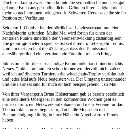
Doch seit knapp zwei Jahren konnte die sympathische und stets gut
gelaunte Britta aus gesundheitlichen Gründen ihrer Tätigkeit nicht
mehr so nachkommen, wie gewollt. Schweren Herzens stellte sie ihr
Position zur Verfügung.
Seit dem 1. Oktober hat der nördlichste Landesverband nun eine
Nachfolgerin gefunden. Maike Mai wird fortan für einen der
zentralen Punkte innerhalb der Vereinsentwicklung zuständig sein.
Die gebürtige Kielerin spielt selbst seit ihrem 5. Lebensjahr Tennis.
Und am meisten liebt die 45-Jährige, dass der Tennissport
altersübergreifend eine verbindende Funktion mit sich bringt.
Inklusion ist für die selbstständige Kommunikationstrainerin nichts
Neues. "Inklusion fand ich schon immer wundervoll, nicht zuletzt,
weil ich auf diversen Turnieren die wheelchair-Trophy verfolgt hab
und jedes Mal aufs Neue begeistert war. Der Umgang untereinander
und die Fairness sind für mich einfach beispielgebend". so Mai.
Von ihrer Vorgängerin Britta Holstermann gab es bereits persönlich
eine detaillierte Übergabe. In den kommenden Wochen geht es
primär darum, ein Netzwerk aufzubauen und mehr Vereine für das
Thema Inklusion zu begeistern, damit alle Menschen mit
Beeinträchtigung künftig in ihrer Nähe ein Angebot zum Tennis
haben.