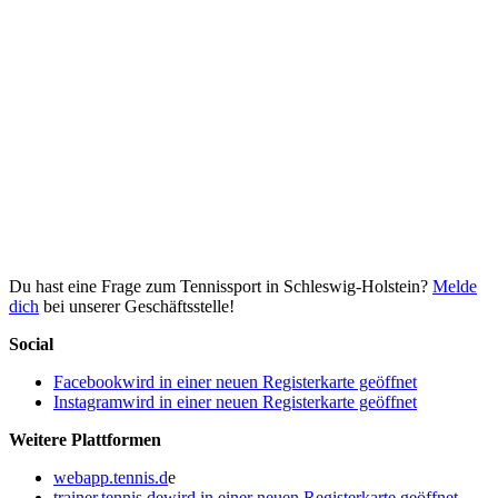
Du hast eine Frage zum Tennissport in Schleswig-Holstein?
Melde
dich
bei unserer Geschäftsstelle!
Social
Facebook
wird in einer neuen Registerkarte geöffnet
Instagram
wird in einer neuen Registerkarte geöffnet
Weitere Plattformen
webapp.tennis.d
e
trainer.tennis.de
wird in einer neuen Registerkarte geöffnet