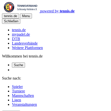
powered by
tennis.de
tennis.de
Menu
Schließen
tennis.de
mypadel.de
DTB
Landesverbände
Weitere Plattformen
Willkommen bei tennis.de
Suche
Suche nach:
Spieler
Turniere
Mannschaften
Ligen
Veranstaltungen