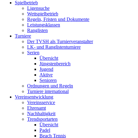
Spielbetrieb
Ligensuche
Wettspielbetrieb
Regeln, Fristen und Dokumente
Leistungsklassen
Ranglisten
Turniere
Der TVSH als Turnierveranstalter
LK- und Ranglistenturniere
Serien
Übersicht
Jüngstenbereich
Jugend
Aktive
Senioren
Ordnungen und Regeln
Turniere international
Vereinsentwicklung
Vereinsservice
Ehrenamt
Nachhaltigkeit
Trendsportarten
Übersicht
Padel
Beach Tennis