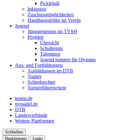
Pickleball
Inklusion
Zuschussmöglichkeiten
Handlungsfelder im Verein
Jugend
Jüngstentennis im TVSH
Projekte
Übersicht
Schultennis
Talentinos
Jugend trainiert für Olympia
Aus- und Fortbildungen
Ausbildungen im DTB
Trainer
Schiedsrichter
Turnierführerschein
tennis.de
mypadel.de
DTB
Landesverbände
Weitere Plattformen
Schließen
Registrieren
Login