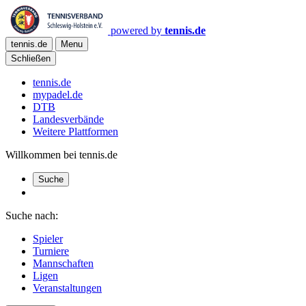
powered by
tennis.de
tennis.de
Menu
Schließen
tennis.de
mypadel.de
DTB
Landesverbände
Weitere Plattformen
Willkommen bei tennis.de
Suche
Suche nach:
Spieler
Turniere
Mannschaften
Ligen
Veranstaltungen