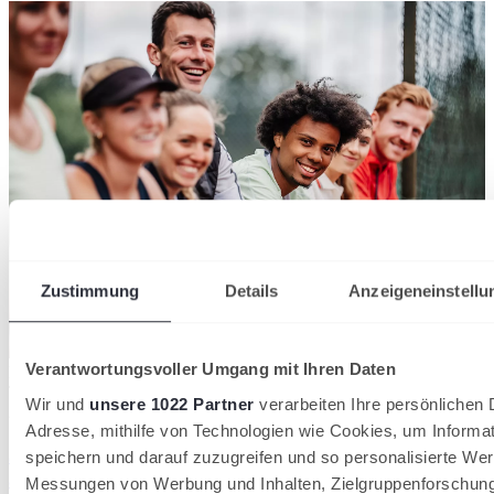
Zustimmung
Details
Anzeigeneinstellu
Verantwortungsvoller Umgang mit Ihren Daten
Der DTB verzeichnet 2026 insgesamt 1.553.580 Mitglieder in 8.612
Tennisvereinen
Wir und
unsere 1022 Partner
verarbeiten Ihre persönlichen D
28/07/2026
Adresse, mithilfe von Technologien wie Cookies, um Informa
36.000 neue Mitglieder: Tennis wächst 2026 stärker
speichern und darauf zuzugreifen und so personalisierte Wer
als in den Vorjahren
Messungen von Werbung und Inhalten, Zielgruppenforschun