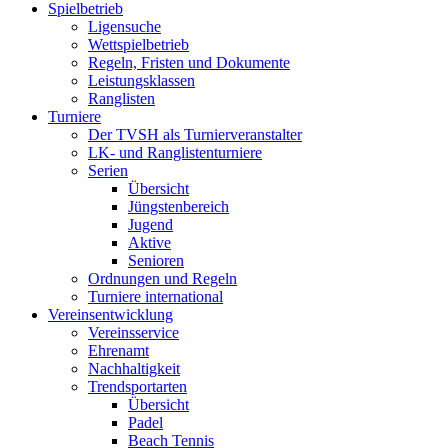
Spielbetrieb
Ligensuche
Wettspielbetrieb
Regeln, Fristen und Dokumente
Leistungsklassen
Ranglisten
Turniere
Der TVSH als Turnierveranstalter
LK- und Ranglistenturniere
Serien
Übersicht
Jüngstenbereich
Jugend
Aktive
Senioren
Ordnungen und Regeln
Turniere international
Vereinsentwicklung
Vereinsservice
Ehrenamt
Nachhaltigkeit
Trendsportarten
Übersicht
Padel
Beach Tennis