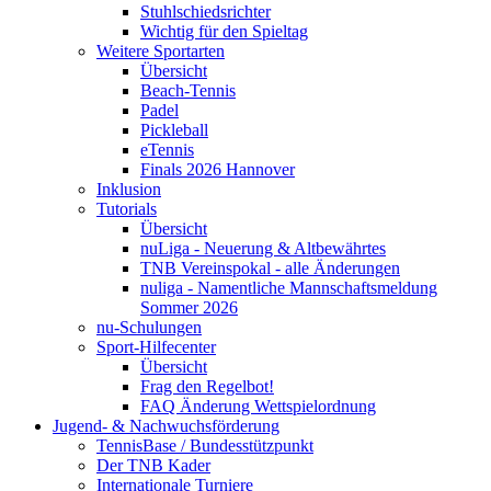
Stuhlschiedsrichter
Wichtig für den Spieltag
Weitere Sportarten
Übersicht
Beach-Tennis
Padel
Pickleball
eTennis
Finals 2026 Hannover
Inklusion
Tutorials
Übersicht
nuLiga - Neuerung & Altbewährtes
TNB Vereinspokal - alle Änderungen
nuliga - Namentliche Mannschaftsmeldung
Sommer 2026
nu-Schulungen
Sport-Hilfecenter
Übersicht
Frag den Regelbot!
FAQ Änderung Wettspielordnung
Jugend- & Nachwuchsförderung
TennisBase / Bundesstützpunkt
Der TNB Kader
Internationale Turniere