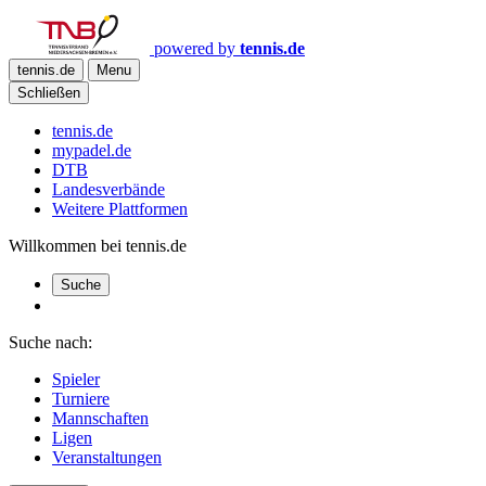
powered by
tennis.de
tennis.de
Menu
Schließen
tennis.de
mypadel.de
DTB
Landesverbände
Weitere Plattformen
Willkommen bei tennis.de
Suche
Suche nach:
Spieler
Turniere
Mannschaften
Ligen
Veranstaltungen