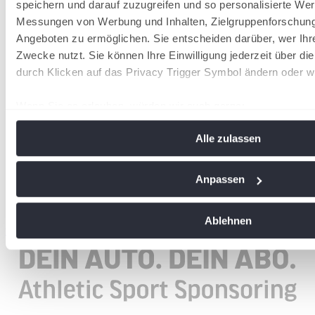
speichern und darauf zuzugreifen und so personalisierte Wer
Messungen von Werbung und Inhalten, Zielgruppenforschun
Angeboten zu ermöglichen. Sie entscheiden darüber, wer Ihr
Zwecke nutzt. Sie können Ihre Einwilligung jederzeit über di
durch Klicken auf das Privacy Trigger Symbol ändern oder w
Wenn Sie es erlauben, würden wir auch gerne:
Informationen über Ihre geografische Lage erfassen, 
Alle zulassen
Meter genau sein können
Ihr Gerät durch aktives Scannen nach bestimmten Me
identifizieren
Anpassen
Erfahren Sie mehr darüber, wie Ihre persönlichen Daten vera
Sie Ihre Präferenzen im
Abschnitt Einzelheiten
fest.
Ablehnen
wird in einer neuen Registerkarte geöffnet
Wir verwenden Cookies, um Inhalte und Anzeigen zu personal
soziale Medien anbieten zu können und die Zugriffe auf uns
analysieren. Außerdem geben wir Informationen zu Ihrer Ve
an unsere Partner für soziale Medien, Werbung und Analysen
führen diese Informationen möglicherweise mit weiteren Da