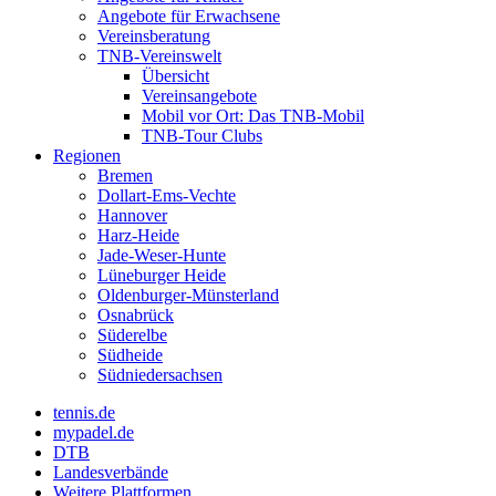
Angebote für Erwachsene
Vereinsberatung
TNB-Vereinswelt
Übersicht
Vereinsangebote
Mobil vor Ort: Das TNB-Mobil
TNB-Tour Clubs
Regionen
Bremen
Dollart-Ems-Vechte
Hannover
Harz-Heide
Jade-Weser-Hunte
Lüneburger Heide
Oldenburger-Münsterland
Osnabrück
Süderelbe
Südheide
Südniedersachsen
tennis.de
mypadel.de
DTB
Landesverbände
Weitere Plattformen