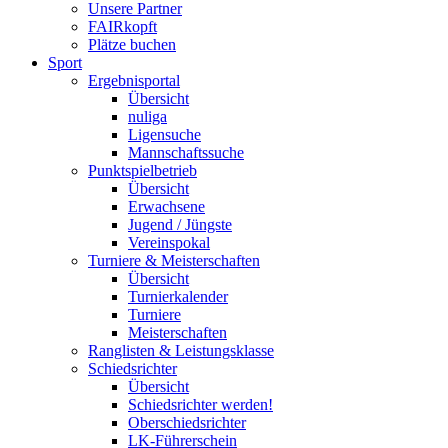
Unsere Partner
FAIRkopft
Plätze buchen
Sport
Ergebnisportal
Übersicht
nuliga
Ligensuche
Mannschaftssuche
Punktspielbetrieb
Übersicht
Erwachsene
Jugend / Jüngste
Vereinspokal
Turniere & Meisterschaften
Übersicht
Turnierkalender
Turniere
Meisterschaften
Ranglisten & Leistungsklasse
Schiedsrichter
Übersicht
Schiedsrichter werden!
Oberschiedsrichter
LK-Führerschein