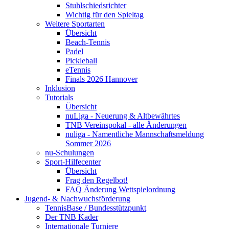
Stuhlschiedsrichter
Wichtig für den Spieltag
Weitere Sportarten
Übersicht
Beach-Tennis
Padel
Pickleball
eTennis
Finals 2026 Hannover
Inklusion
Tutorials
Übersicht
nuLiga - Neuerung & Altbewährtes
TNB Vereinspokal - alle Änderungen
nuliga - Namentliche Mannschaftsmeldung
Sommer 2026
nu-Schulungen
Sport-Hilfecenter
Übersicht
Frag den Regelbot!
FAQ Änderung Wettspielordnung
Jugend- & Nachwuchsförderung
TennisBase / Bundesstützpunkt
Der TNB Kader
Internationale Turniere