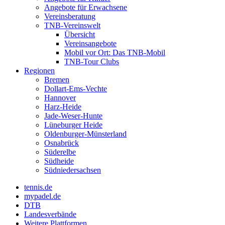
Angebote für Erwachsene
Vereinsberatung
TNB-Vereinswelt
Übersicht
Vereinsangebote
Mobil vor Ort: Das TNB-Mobil
TNB-Tour Clubs
Regionen
Bremen
Dollart-Ems-Vechte
Hannover
Harz-Heide
Jade-Weser-Hunte
Lüneburger Heide
Oldenburger-Münsterland
Osnabrück
Süderelbe
Südheide
Südniedersachsen
tennis.de
mypadel.de
DTB
Landesverbände
Weitere Plattformen