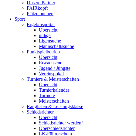
Unsere Partner
FAIRkopft
Plätze buchen
Sport
Ergebnisportal
Übersicht
nuliga
Ligensuche
Mannschaftssuche
Punktspielbetrieb
Übersicht
Erwachsene
Jugend / Jüngste
Vereinspokal
Turniere & Meisterschaften
Übersicht
Turnierkalender
Turniere
Meisterschaften
Ranglisten & Leistungsklasse
Schiedsrichter
Übersicht
Schiedsrichter werden!
Oberschiedsrichter
LK-Führerschein