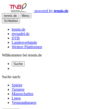
powered by
tennis.de
tennis.de
Menu
Schließen
tennis.de
mypadel.de
DTB
Landesverbände
Weitere Plattformen
Willkommen bei tennis.de
Suche
Suche nach:
Spieler
Turniere
Mannschaften
Ligen
Veranstaltungen