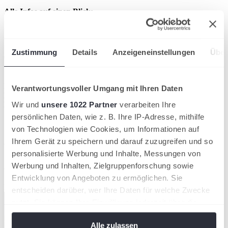
Alle Infos auf einen Blick:
Wann: 29. & 30. November 2025
Wo: TennisBase Hannover
Zustimmung
Details
Anzeigeneinstellungen
Über
👉 Das komplette Programm und die Anmeldung finden Sie hier:
🔗
Zur Convention-Seite
Die SANECUM presents TNB-Convention 2025 ist nicht nur eine
Verantwortungsvoller Umgang mit Ihren Daten
Fortbildung, sondern der Treffpunkt für alle, die den Tennissport mit
Leidenschaft und Zukunftsgeist gestalten.
Wir und
unsere 1022 Partner
verarbeiten Ihre
persönlichen Daten, wie z. B. Ihre IP-Adresse, mithilfe
von Technologien wie Cookies, um Informationen auf
Ihrem Gerät zu speichern und darauf zuzugreifen und so
Artikel teilen
personalisierte Werbung und Inhalte, Messungen von
Aktuelle News aus dem TNB
Werbung und Inhalten, Zielgruppenforschung sowie
Entwicklung von Angeboten zu ermöglichen. Sie
Kompaktansicht
entscheiden darüber, wer Ihre Daten für welche Zwecke
nutzt. Sie können Ihre Einwilligung jederzeit über die
Cookie-Erklärung oder durch Klicken auf das Privacy
Alle zulassen
Trigger Symbol ändern oder widerrufen