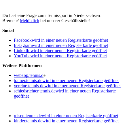
Du hast eine Frage zum Tennissport in Niedersachsen-
Bremen?
Meld' dich
bei unserer Geschäftsstelle!
Social
Facebook
wird in einer neuen Registerkarte geöffnet
Instagram
wird in einer neuen Registerkarte geöffnet
LinkedIn
wird in einer neuen Registerkarte geöffnet
YouTube
wird in einer neuen Registerkarte geöffnet
Weitere Plattformen
webapp.tennis.d
e
trainer.tennis.de
wird in einer neuen Registerkarte geöffnet
vereine.tennis.de
wird in einer neuen Registerkarte geöffnet
schiedsrichter.tennis.de
wird in einer neuen Registerkarte
geöffnet
reisen.tennis.de
wird in einer neuen Registerkarte geöffnet
kinder.tennis.de
wird in einer neuen Registerkarte geöffnet