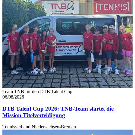
weiteren Daten zusammen, die Sie ihnen bereitgestellt
haben oder die sie im Rahmen Ihrer Nutzung der Dienste
gesammelt haben. Die
Cookie-Einstellungen
können
jederzeit über den Link im Footer aufgerufen und
angepasst werden.
Team TNB für den DTB Talent Cup
06/08/2026
DTB Talent Cup 2026: TNB-Team startet die
Mission Titelverteidigung
Tennisverband Niedersachsen-Bremen