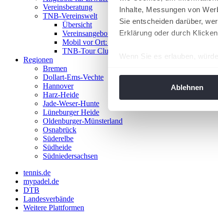
Vereinsberatung
Inhalte, Messungen von Werb
TNB-Vereinswelt
Sie entscheiden darüber, wer
Übersicht
Erklärung oder durch Klicken
Vereinsangebote
Mobil vor Ort: Das TNB-Mobil
TNB-Tour Clubs
Wenn Sie es erlauben, würde
Regionen
Bremen
Informationen über Ih
Dollart-Ems-Vechte
Ihr Gerät durch aktiv
Hannover
Ablehnen
Harz-Heide
Erfahren Sie mehr darüber, w
Jade-Weser-Hunte
Einzelheiten
fest.
Lüneburger Heide
Oldenburger-Münsterland
Osnabrück
Wir verwenden Cookies, um I
Süderelbe
und die Zugriffe auf unsere 
Südheide
Website an unsere Partner fü
Südniedersachsen
möglicherweise mit weiteren
tennis.de
der Dienste gesammelt habe
mypadel.de
angepasst werden.
DTB
Landesverbände
Weitere Plattformen