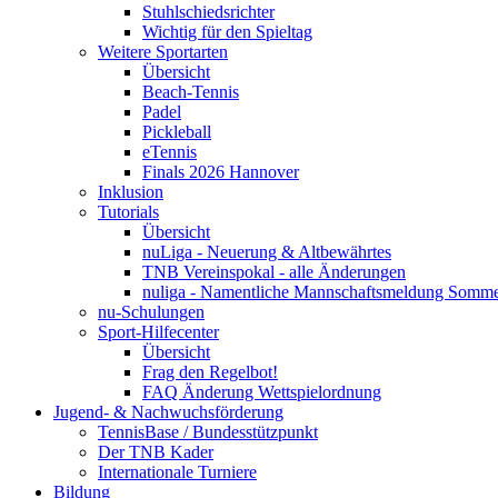
Stuhlschiedsrichter
Wichtig für den Spieltag
Weitere Sportarten
Übersicht
Beach-Tennis
Padel
Pickleball
eTennis
Finals 2026 Hannover
Inklusion
Tutorials
Übersicht
nuLiga - Neuerung & Altbewährtes
TNB Vereinspokal - alle Änderungen
nuliga - Namentliche Mannschaftsmeldung Somm
nu-Schulungen
Sport-Hilfecenter
Übersicht
Frag den Regelbot!
FAQ Änderung Wettspielordnung
Jugend- & Nachwuchsförderung
TennisBase / Bundesstützpunkt
Der TNB Kader
Internationale Turniere
Bildung