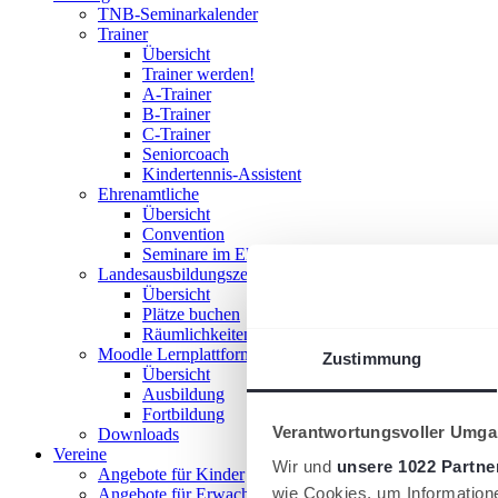
TNB-Seminarkalender
Trainer
Übersicht
Trainer werden!
A-Trainer
B-Trainer
C-Trainer
Seniorcoach
Kindertennis-Assistent
Ehrenamtliche
Übersicht
Convention
Seminare im Ehrenamt
Landesausbildungszentrum
Übersicht
Plätze buchen
Räumlichkeiten nutzen
Moodle Lernplattform
Zustimmung
Übersicht
Ausbildung
Fortbildung
Verantwortungsvoller Umgan
Downloads
Vereine
Wir und
unsere 1022 Partne
Angebote für Kinder
wie Cookies, um Information
Angebote für Erwachsene