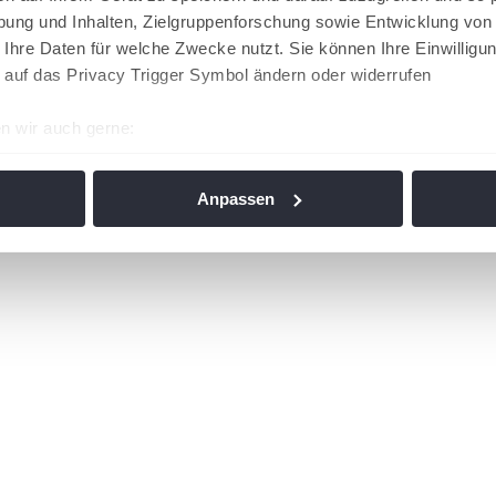
ung und Inhalten, Zielgruppenforschung sowie Entwicklung von
 Ihre Daten für welche Zwecke nutzt. Sie können Ihre Einwilligun
 auf das Privacy Trigger Symbol ändern oder widerrufen
n wir auch gerne:
re geografische Lage erfassen, welche bis auf einige Meter gen
es Scannen nach bestimmten Merkmalen (Fingerprinting) identifi
Anpassen
ie Ihre persönlichen Daten verarbeitet werden, und legen Sie I
nhalte und Anzeigen zu personalisieren, Funktionen für soziale
Website zu analysieren. Außerdem geben wir Informationen zu I
r soziale Medien, Werbung und Analysen weiter. Unsere Partner
 Daten zusammen, die Sie ihnen bereitgestellt haben oder die s
n. Die
Cookie-Einstellungen
können jederzeit über den Link im