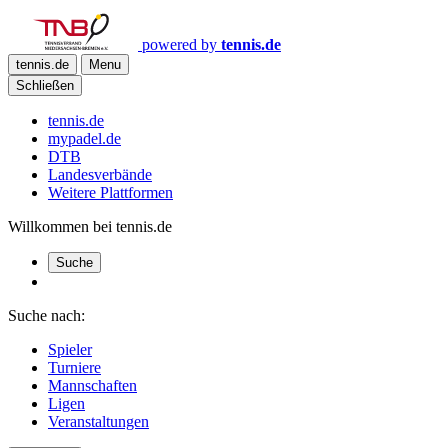
powered by
tennis.de
tennis.de
Menu
Schließen
tennis.de
mypadel.de
DTB
Landesverbände
Weitere Plattformen
Willkommen bei tennis.de
Suche
Suche nach:
Spieler
Turniere
Mannschaften
Ligen
Veranstaltungen