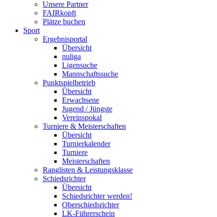
Unsere Partner
FAIRkopft
Plätze buchen
Sport
Ergebnisportal
Übersicht
nuliga
Ligensuche
Mannschaftssuche
Punktspielbetrieb
Übersicht
Erwachsene
Jugend / Jüngste
Vereinspokal
Turniere & Meisterschaften
Übersicht
Turnierkalender
Turniere
Meisterschaften
Ranglisten & Leistungsklasse
Schiedsrichter
Übersicht
Schiedsrichter werden!
Oberschiedsrichter
LK-Führerschein