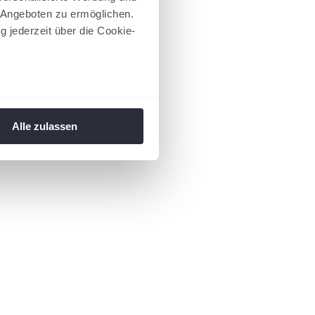
 Angeboten zu ermöglichen.
g jederzeit über die Cookie-
au sein können
zieren
Alle zulassen
hre Präferenzen im
Abschnitt
 Medien anbieten zu können
hrer Verwendung unserer
 führen diese Informationen
ie im Rahmen Ihrer Nutzung
 Footer aufgerufen und