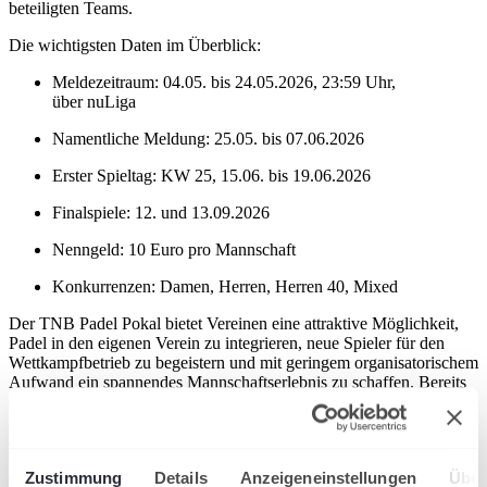
beteiligten Teams.
Die wichtigsten Daten im Überblick:
Meldezeitraum: 04.05. bis 24.05.2026, 23:59 Uhr,
über nuLiga
Namentliche Meldung: 25.05. bis 07.06.2026
Erster Spieltag: KW 25, 15.06. bis 19.06.2026
Finalspiele: 12. und 13.09.2026
Nenngeld: 10 Euro pro Mannschaft
Konkurrenzen: Damen, Herren, Herren 40, Mixed
Der TNB Padel Pokal bietet Vereinen eine attraktive Möglichkeit,
Padel in den eigenen Verein zu integrieren, neue Spieler für den
Wettkampfbetrieb zu begeistern und mit geringem organisatorischem
Aufwand ein spannendes Mannschaftserlebnis zu schaffen. Bereits
ein Padel-Court reicht für die Ausrichtung eines Spieltages aus.
Jetzt heißt es: Termine checken, Team zusammenstellen und
Vereinsmannschaft melden. Alle weiteren Informationen stehen in
der vollständigen Ausschreibung sowie in den FAQ zum TNB
Zustimmung
Details
Anzeigeneinstellungen
Über