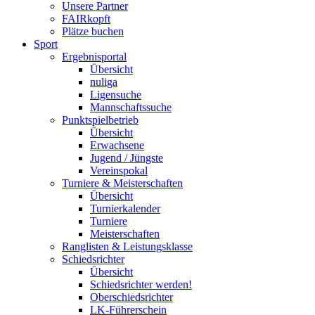
Unsere Partner
FAIRkopft
Plätze buchen
Sport
Ergebnisportal
Übersicht
nuliga
Ligensuche
Mannschaftssuche
Punktspielbetrieb
Übersicht
Erwachsene
Jugend / Jüngste
Vereinspokal
Turniere & Meisterschaften
Übersicht
Turnierkalender
Turniere
Meisterschaften
Ranglisten & Leistungsklasse
Schiedsrichter
Übersicht
Schiedsrichter werden!
Oberschiedsrichter
LK-Führerschein