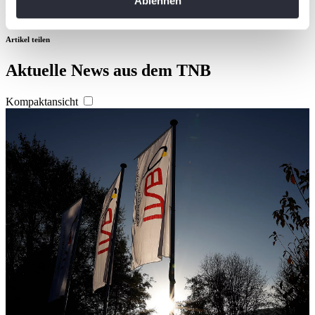
Ablehnen
können
Herunterladen
Ihr Gerät durch aktives Scannen nach
bestimmten Merkmalen (Fingerprinting) identifizieren
Artikel teilen
Erfahren Sie mehr darüber, wie Ihre persönlichen Daten
Aktuelle News aus dem TNB
verarbeitet werden, und legen Sie Ihre Präferenzen im
Abschnitt Einzelheiten
fest.
Kompaktansicht
Wir verwenden Cookies, um Inhalte und Anzeigen zu
personalisieren, Funktionen für soziale Medien anbieten
zu können und die Zugriffe auf unsere Website zu
analysieren. Außerdem geben wir Informationen zu Ihrer
Verwendung unserer Website an unsere Partner für
soziale Medien, Werbung und Analysen weiter. Unsere
Partner führen diese Informationen möglicherweise mit
weiteren Daten zusammen, die Sie ihnen bereitgestellt
haben oder die sie im Rahmen Ihrer Nutzung der Dienste
gesammelt haben. Die
Cookie-Einstellungen
können
jederzeit über den Link im Footer aufgerufen und
angepasst werden.