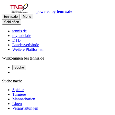
powered by
tennis.de
tennis.de
Menu
Schließen
tennis.de
mypadel.de
DTB
Landesverbände
Weitere Plattformen
Willkommen bei tennis.de
Suche
Suche nach:
Spieler
Turniere
Mannschaften
Ligen
Veranstaltungen