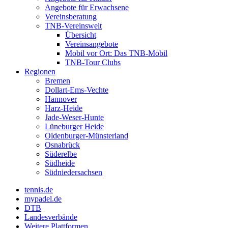
Angebote für Erwachsene
Vereinsberatung
TNB-Vereinswelt
Übersicht
Vereinsangebote
Mobil vor Ort: Das TNB-Mobil
TNB-Tour Clubs
Regionen
Bremen
Dollart-Ems-Vechte
Hannover
Harz-Heide
Jade-Weser-Hunte
Lüneburger Heide
Oldenburger-Münsterland
Osnabrück
Süderelbe
Südheide
Südniedersachsen
tennis.de
mypadel.de
DTB
Landesverbände
Weitere Plattformen