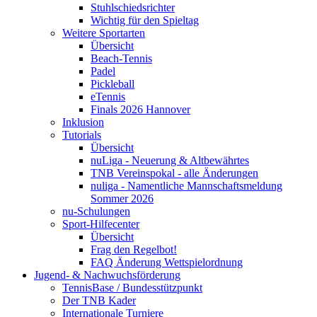
Stuhlschiedsrichter
Wichtig für den Spieltag
Weitere Sportarten
Übersicht
Beach-Tennis
Padel
Pickleball
eTennis
Finals 2026 Hannover
Inklusion
Tutorials
Übersicht
nuLiga - Neuerung & Altbewährtes
TNB Vereinspokal - alle Änderungen
nuliga - Namentliche Mannschaftsmeldung
Sommer 2026
nu-Schulungen
Sport-Hilfecenter
Übersicht
Frag den Regelbot!
FAQ Änderung Wettspielordnung
Jugend- & Nachwuchsförderung
TennisBase / Bundesstützpunkt
Der TNB Kader
Internationale Turniere