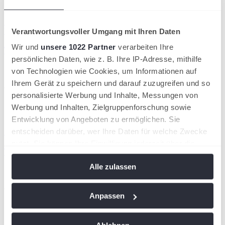
Padel Pokal 2026.
Die Mannschaftsmeldung erfolgt wie im Tennis über den
Vereinszugang bei nuliga.
Verantwortungsvoller Umgang mit Ihren Daten
Wir und
unsere 1022 Partner
verarbeiten Ihre
TNB Padel Pokal 2026 Ausschreibung
persönlichen Daten, wie z. B. Ihre IP-Adresse, mithilfe
Dateiname
von Technologien wie Cookies, um Informationen auf
TNB Padel Pokal 2026 Ausschreibung.pdf
Ihrem Gerät zu speichern und darauf zuzugreifen und so
Größe
personalisierte Werbung und Inhalte, Messungen von
165 KB
Format
Werbung und Inhalten, Zielgruppenforschung sowie
pdf
Entwicklung von Angeboten zu ermöglichen. Sie
entscheiden darüber, wer Ihre Daten für welche Zwecke
Herunterladen
nutzt. Sie können Ihre Einwilligung jederzeit über die
TNB Padel Pokal 2026 FAQ
Cookie-Erklärung oder durch Klicken auf das Privacy
Alle zulassen
Trigger Symbol ändern oder widerrufen
Dateiname
TNB Padel Pokal 2026 FAQ.pdf
Größe
Wenn Sie es erlauben, würden wir auch gerne:
Anpassen
296 KB
Informationen über Ihre geografische Lage
Format
pdf
erfassen, welche bis auf einige Meter genau sein